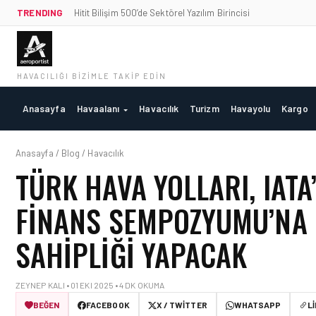
TRENDING
Hitit Bilişim 500’de Sektörel Yazılım Birincisi
HAVACILIĞI BIZIMLE TAKIP EDIN
Anasayfa
Havaalanı
Havacılık
Turizm
Havayolu
Kargo
Anasayfa / Blog / Havacılık
TÜRK HAVA YOLLARI, IATA
FINANS SEMPOZYUMU’NA 
SAHIPLIĞI YAPACAK
ZEYNEP KALI • 01 EKI 2025 • 4 DK OKUMA
BEĞEN
FACEBOOK
X / TWITTER
WHATSAPP
L