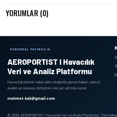
YORUMLAR (0)
KURUMSAL YAYINCILIK
A
AEROPORTIST I Havacılık
S
Veri ve Analiz Platformu
İ
Havacılığı bizimle takip edin odağında güncel haber, sektör
analizi ve okuyucu iletişimini tek çatı altında sunar.
mehmet.kali@gmail.com
© 2026 AEROPORTIST I Havacılık Veri ve Analiz Platformu. Tüm hakları