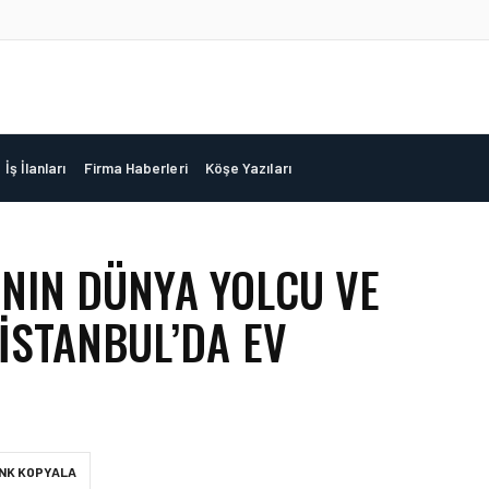
İş İlanları
Firma Haberleri
Köşe Yazıları
’NIN DÜNYA YOLCU VE
İSTANBUL’DA EV
INK KOPYALA