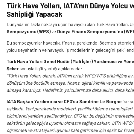
Türk Hava Yolları, IATA’nın Dünya Yolcu
Sahipliği Yapacak
Dünyada en fazla noktaya uçan havayolu olan
Türk Hava Yolları
, U
Sempozyumu (WPS)
ve
Dünya Finans Sempozyumu’na (WF
Bu sempozyumlar havacılık, finans, perakende, ödeme sistemleri ve d
yolcu seyahatinin ve havayolu iş modellerinin geleceğini şekillen
Türk Hava Yolları Genel Müdür (Mali İşler) Yardımcısı ve Yön
Şeker
konuyla ilgili yaptığı açıklamada:
“Türk Hava Yolları olarak, IATA’nın ortak WFS/WPS etkinliğine e
dönüşümüne öncülük etmeye, finans, dijital kimlik ve perakende a
almaya kararlıyız. Hedefimiz, yolcularımıza daha akılcı, daha kol
IATA Başkan Yardımcısı ve CFO’su Sandrine Le Borgne
ise ş
eşiğinde. Yeni perakende modelleri, yenilikçi ödeme teknolojileri 
biçimlerini yeniden şekillendiriyor. CFO’lar bu değişimin merkezind
sektörün geleceğiyle uyumlu olmasını sağlayacaklar. IATA WFS/W
öğrenmek ve stratejileri uyumlu hale getirmek için eşsiz bir fırsa