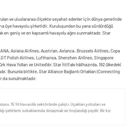
 kurulan ve uluslararası ölçekte seyahat edenler için dünya genelinde
)’na üye havayolu şirketidir. Kuruluşundan bu yana sürdürdüğü
ak en geniş ve en kapsamlı havayolu ağını sunmaktadır. Star
, ANA, Asiana Airlines, Austrian, Avianca, Brussels Airlines, Copa
, LOT Polish Airlines, Lufthansa, Shenzhen Airlines, Singapore
ürk Hava Yolları
ve
United’dır. Star İttifakı hâlihazırda, 192 ülkedeki
ır. Bununla birlikte, Star Alliance Bağlantı Ortakları (Connecting
ar da sunulmaktadır.
unu. 15 Yıl Havacılık sektöründe çalıştı. Uçakları,yolcuları ve
ığı şehirlerin sokaklarında dolaşmak en hoşlandığı şeydir. Bir kız