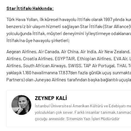
Star İttifakı Hakkında:
Türk Hava Yolları, ilk küresel havayolu ittifakı olarak 1997 yılında
benzersiz bir ulaşım hizmeti sağlayan Star İttifakı (Star Alliance
yolculuğunda İttifak, müşteri deneyimini iyileştirmeye odaklanar
İttifakı’na üye havayolu şirketleri;
Aegean Airlines, Air Canada, Air China, Air India, Air New Zealand
Airlines, Croatia Airlines, EGYPTAIR, Ethiopian Airlines, EVA Air
Airlines, South African Airways, SWISS, TAP Air Portugal, THAI, T
yaklaşık 1.160 havalimanına 17.837’den fazla günlük uçuş sunmaktad
Partners) olan Juneyao Airlines tarafından başka bağlantılı uçuşl
ZEYNEP KALI
İstanbul Üniversitesi Amerikan Kültürü ve Edebiyatı mez
yolculukları çok sever. Farklı insanlar tanımak,tanımad
çocuğu annesidir. Sitemizin Yazı İşleri Müdürüdür