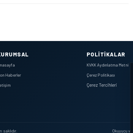
KURUMSAL
POLITIKALAR
nasayfa
KVKK Aydınlatma Metni
on Haberler
Çerez Politikası
Çerez Tercihleri
letişim
 saklıdır.
Okuyucu veri