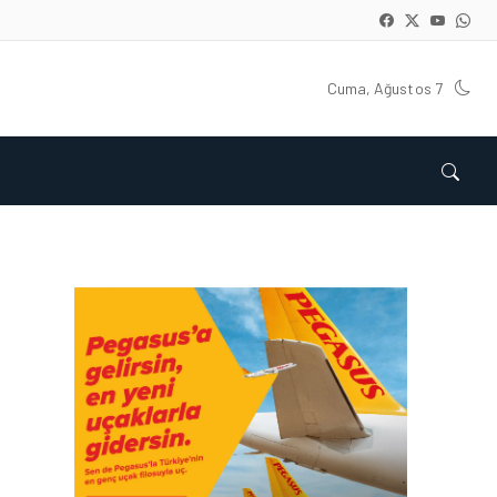
Cuma, Ağustos 7
HAVACILIK • 06 AĞU 2026
HITIT BILIŞIM 500’DE
SEKTÖREL YAZILIM
BIRINCISI
HAVACILIK • 05 AĞU 2026