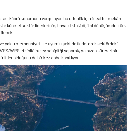
r arası köprü konumunu vurgulayan bu etkinlik için ideal bir mekân
kte küresel sektör liderlerinin, havacılıktaki dijital dönüşümde Türk
rilecek.
ik ve yolcu memnuniyeti ile uyumlu şekilde ilerleterek sektördeki
WFS/WPS etkinliğine ev sahipliği yaparak, yalnızca küresel bir
ir lider olduğunu da bir kez daha kanıtlıyor.