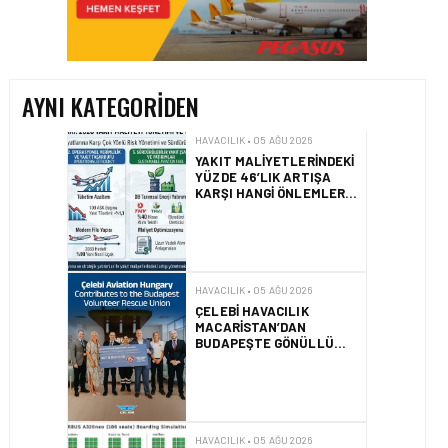
YAKIT MALIYETLERINDEKI
YÜZDE 46’LIK ARTIŞA
KARŞI HANGI ÖNLEMLER
ALINIYOR?
AYNI KATEGORIDEN
HAVACILIK • 05 AĞU 2026
ÇELEBI HAVACILIK
MACARISTAN’DAN
BUDAPEŞTE GÖNÜLLÜ
KURTARMA BIRLIĞI’NE
ANLAMLI DESTEK!
HAVACILIK • 05 AĞU 2026
AIRBUS A320NEO
UÇAKLARINDA YOLCU
BINIŞ SÜREÇLERI
SIMÜLASYONLA TEST
EDILDI!
HAVACILIK • 04 AĞU 2026