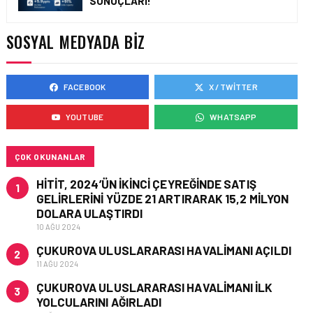
SONUÇLARI!
YAKIT MALIYETLERINDEKI
YÜZDE 46’LIK ARTIŞA
KARŞI HANGI ÖNLEMLER
SOSYAL MEDYADA BIZ
ALINIYOR?
FACEBOOK
X / TWITTER
HAVACILIK • 05 AĞU 2026
ÇELEBI HAVACILIK
YOUTUBE
WHATSAPP
MACARISTAN’DAN
BUDAPEŞTE GÖNÜLLÜ
KURTARMA BIRLIĞI’NE
ANLAMLI DESTEK!
ÇOK OKUNANLAR
HITIT, 2024’ÜN IKINCI ÇEYREĞINDE SATIŞ
1
GELIRLERINI YÜZDE 21 ARTIRARAK 15,2 MILYON
DOLARA ULAŞTIRDI
10 AĞU 2024
ÇUKUROVA ULUSLARARASI HAVALIMANI AÇILDI
2
11 AĞU 2024
ÇUKUROVA ULUSLARARASI HAVALIMANI İLK
3
YOLCULARINI AĞIRLADI