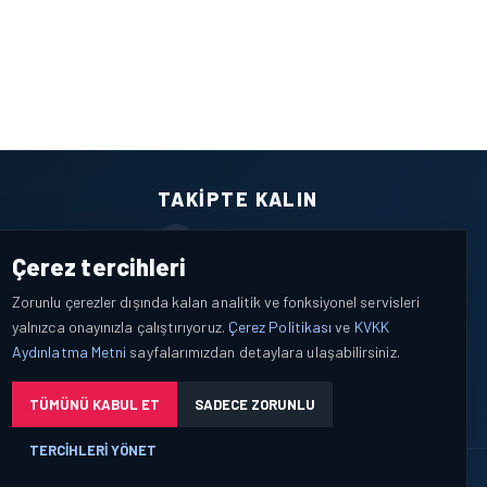
TAKIPTE KALIN
Facebook
Çerez tercihleri
X / Twitter
Zorunlu çerezler dışında kalan analitik ve fonksiyonel servisleri
yalnızca onayınızla çalıştırıyoruz.
Çerez Politikası
ve
KVKK
YouTube
Aydınlatma Metni
sayfalarımızdan detaylara ulaşabilirsiniz.
WhatsApp
TÜMÜNÜ KABUL ET
SADECE ZORUNLU
TERCIHLERI YÖNET
leri yalnızca açık bilgilendirme ve tercih yönetimi çerçevesinde işlenir.