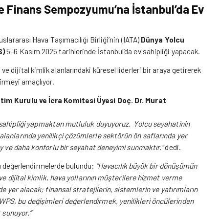
 ve Finans Sempozyumu’na İstanbul’da Ev
luslararası Hava Taşımacılığı Birliği’nin (IATA)
Dünya Yolcu
S)
5–6 Kasım 2025 tarihlerinde İstanbul’da ev sahipliği yapacak.
ijital kimlik alanlarındaki küresel liderleri bir araya getirerek
dirmeyi amaçlıyor.
etim Kurulu ve İcra Komitesi Üyesi Doç. Dr. Murat
v sahipliği yapmaktan mutluluk duyuyoruz. Yolcu seyahatinin
lanlarında yenilikçi çözümlerle sektörün ön saflarında yer
ay ve daha konforlu bir seyahat deneyimi sunmaktır.”
dedi.
u değerlendirmelerde bulundu:
“Havacılık büyük bir dönüşümün
ve dijital kimlik, hava yollarının müşterilere hizmet verme
e yer alacak; finansal stratejilerin, sistemlerin ve yatırımların
PS, bu değişimleri değerlendirmek, yenilikleri öncülerinden
t sunuyor.”