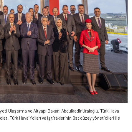
 Ulaştırma ve Altyapı Bakanı Abdulkadir Uraloğlu, Türk Hava
t, Türk Hava Yolları ve iştiraklerinin üst düzey yöneticileri ile