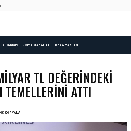
ı
İş İlanları
Firma Haberleri
Köşe Yazıları
MILYAR TL DEĞERINDEKI
 TEMELLERINI ATTI
INK KOPYALA