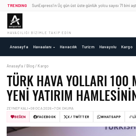
TRENDING
SunExpress’in Üç gün üst üste günlük yolcu sayısı 71 bini aşt
HAVACILIĞI BIZIMLE TAKIP EDIN
Anasayfa
Havaalanı
Havacılık
Turizm
Havayolu
Kargo
Anasayfa / Blog / Kargo
TÜRK HAVA YOLLARI 100 
YENI YATIRIM HAMLESININ
ZEYNEP KALI • 08 OCA 2026 • 7 DK OKUMA
BEĞEN
FACEBOOK
X / TWITTER
WHATSAPP
L