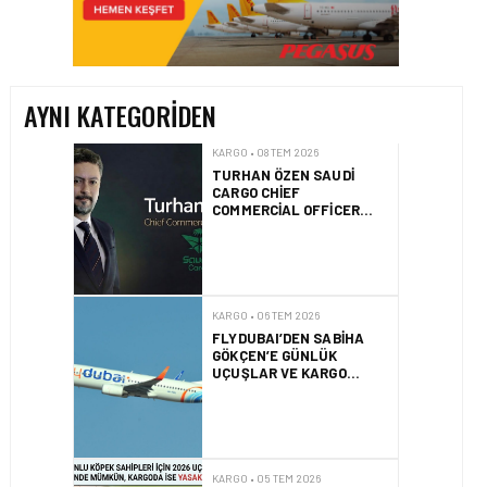
TURHAN ÖZEN SAUDI
CARGO CHIEF
COMMERCIAL OFFICER
OLDU
AYNI KATEGORIDEN
KARGO • 06 TEM 2026
FLYDUBAI’DEN SABIHA
GÖKÇEN’E GÜNLÜK
UÇUŞLAR VE KARGO
HIZMETI BAŞLADI!
KARGO • 05 TEM 2026
BASIK BURUNLU KÖPEK
SAHIPLERI IÇIN 2026
UÇUŞ REHBERI
KARGO • 05 TEM 2026