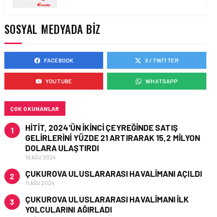
TURHAN ÖZEN SAUDI
CARGO CHIEF
COMMERCIAL OFFICER
SOSYAL MEDYADA BIZ
OLDU
FACEBOOK
X / TWITTER
KARGO • 06 TEM 2026
FLYDUBAI’DEN SABIHA
YOUTUBE
WHATSAPP
GÖKÇEN’E GÜNLÜK
UÇUŞLAR VE KARGO
HIZMETI BAŞLADI!
ÇOK OKUNANLAR
HITIT, 2024’ÜN IKINCI ÇEYREĞINDE SATIŞ
1
GELIRLERINI YÜZDE 21 ARTIRARAK 15,2 MILYON
DOLARA ULAŞTIRDI
10 AĞU 2024
ÇUKUROVA ULUSLARARASI HAVALIMANI AÇILDI
2
11 AĞU 2024
ÇUKUROVA ULUSLARARASI HAVALIMANI İLK
3
YOLCULARINI AĞIRLADI