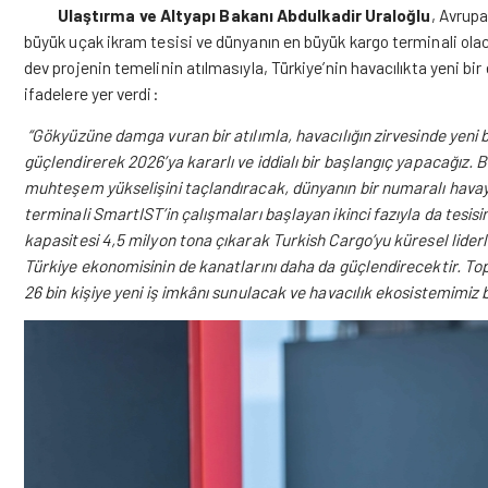
Ulaştırma ve Altyapı Bakanı Abdulkadir Uraloğlu
, Avrup
büyük uçak ikram tesisi ve dünyanın en büyük kargo terminali olac
dev projenin temelinin atılmasıyla, Türkiye’nin havacılıkta yeni bir
ifadelere yer verdi:
“Gökyüzüne damga vuran bir atılımla, havacılığın zirvesinde yeni 
güçlendirerek 2026’ya kararlı ve iddialı bir başlangıç yapacağız. B
muhteşem yükselişini taçlandıracak, dünyanın bir numaralı havayo
terminali SmartIST’in çalışmaları başlayan ikinci fazıyla da tesis
kapasitesi 4,5 milyon tona çıkarak Turkish Cargo’yu küresel liderli
Türkiye ekonomisinin de kanatlarını daha da güçlendirecektir. Top
26 bin kişiye yeni iş imkânı sunulacak ve havacılık ekosistemimi