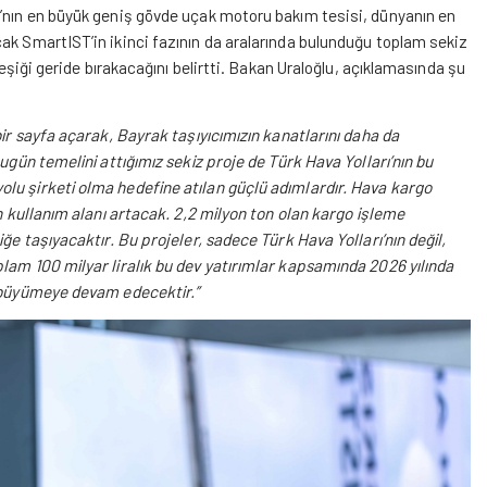
a’nın en büyük geniş gövde uçak motoru bakım tesisi, dünyanın en
ak SmartIST’in ikinci fazının da aralarında bulunduğu toplam sekiz
 eşiği geride bırakacağını belirtti. Bakan Uraloğlu, açıklamasında şu
bir sayfa açarak, Bayrak taşıyıcımızın kanatlarını daha da
ugün temelini attığımız sekiz proje de Türk Hava Yolları’nın bu
lu şirketi olma hedefine atılan güçlü adımlardır. Hava kargo
in kullanım alanı artacak. 2,2 milyon ton olan kargo işleme
ğe taşıyacaktır. Bu projeler, sadece Türk Hava Yolları’nın değil,
lam 100 milyar liralık bu dev yatırımlar kapsamında 2026 yılında
z büyümeye devam edecektir.”