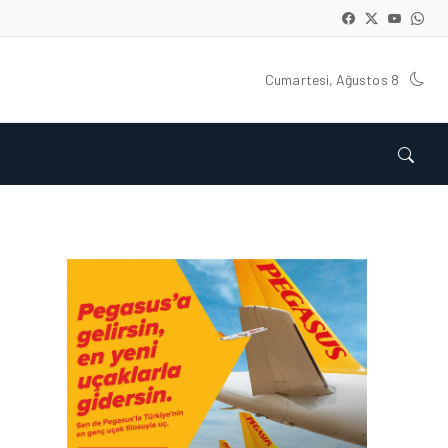
Cumartesi, Ağustos 8
KARGO • 26 TEM 2026
HONG KONG VE ÇIN’DEN
AVRUPA’YA HAVA
KARGODA SERT DÜŞÜŞ
KARGO • 08 TEM 2026