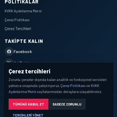
POLITIKALAR
KVKK Aydınlatma Metni
Çerez Politikası
Çerez Tercihleri
TAKIPTE KALIN
Facebook
X / Twitter
Çerez tercihleri
YouTube
Zorunlu çerezler dışında kalan analitik ve fonksiyonel servisleri
yalnızca onayınızla çalıştırıyoruz.
Çerez Politikası
ve
KVKK
WhatsApp
Aydınlatma Metni
sayfalarımızdan detaylara ulaşabilirsiniz.
© 2026 AEROPORTIST I Havacılık Veri ve Analiz Platformu. Tüm
TÜMÜNÜ KABUL ET
SADECE ZORUNLU
hakları saklıdır.
TERCIHLERI YÖNET
Okuyucu verileri yalnızca açık bilgilendirme ve tercih yönetimi