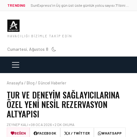
TRENDING
SunExpress’in Üç gün üst üste günlük yolcu sayısı 71 bini aştı
HAVACILIĞI BIZIMLE TAKIP EDIN
Cumartesi, Ağustos 8
Anasayfa / Blog / Güncel Haberler
TUR VE DENEYIM SAĞLAYICILARINA
ÖZEL YENI NESIL REZERVASYON
ALTYAPISI
ZEYNEP KALI • 08 OCA 2026 • 2 DK OKUMA
BEĞEN
FACEBOOK
X / TWITTER
WHATSAPP