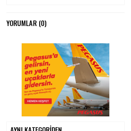
YORUMLAR (0)
GÜNCEL HABERLER • 22 TEM 2026
OKYANUSU KÜREK
ÇEKEREK AŞACAK İLK
TÜRK TAKIMINA GURUR
DOLU DESTEK!
GÜNCEL HABERLER • 12 HAZ 2026
AVRUPA KOMISYONU AB
HAVA EMNIYETI LISTESINI
GÜNCELLEDI
AYNI KATEGORIDEN