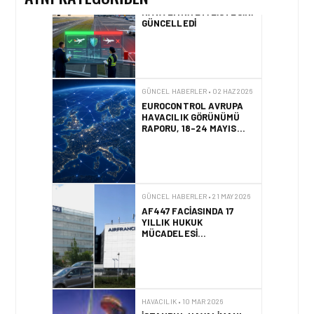
GÜNCEL HABERLER • 02 HAZ 2026
EUROCONTROL AVRUPA
HAVACILIK GÖRÜNÜMÜ
RAPORU, 18-24 MAYIS
2026 HAFTASI
GÜNCEL HABERLER • 21 MAY 2026
AF447 FACIASINDA 17
YILLIK HUKUK
MÜCADELESI
SONUÇLANDI
HAVACILIK • 10 MAR 2026
İSTANBUL HAVALIMANI
AVRUPA’NIN EN YOĞUN
HAVALIMANI OLDU