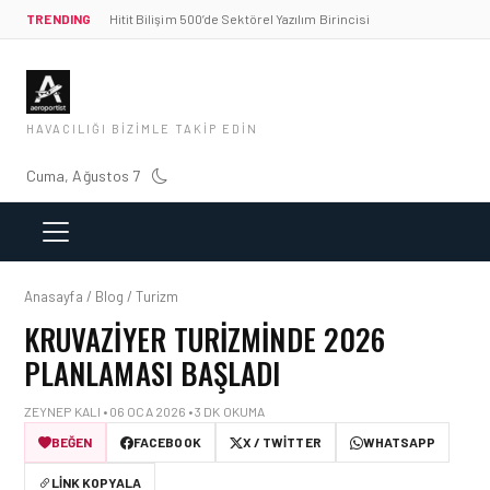
TRENDING
Hitit Bilişim 500’de Sektörel Yazılım Birincisi
HAVACILIĞI BIZIMLE TAKIP EDIN
Cuma, Ağustos 7
Anasayfa / Blog / Turizm
KRUVAZIYER TURIZMINDE 2026
PLANLAMASI BAŞLADI
ZEYNEP KALI • 06 OCA 2026 • 3 DK OKUMA
BEĞEN
FACEBOOK
X / TWITTER
WHATSAPP
LINK KOPYALA