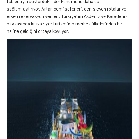
tablosuyla sektördeki lider konumunu daha da
sağlamlaştırıyor. Artan gemi seferleri, genişleyen rotalar ve
erken rezervasyon verileri; Türkiye’nin Akdeniz ve Karadeniz
havzasında kruvaziyer turizminin merkez ülkelerinden biri
haline geldiğini ortaya koyuyor.