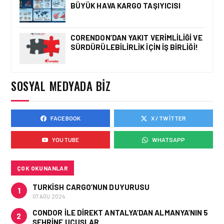
BÜYÜK HAVA KARGO TAŞIYICISI
TEKNOLOJILERINDE GÜÇ
BIRLIĞI
CORENDON’DAN YAKIT VERIMLILIĞI VE
SÜRDÜRÜLEBILIRLIK IÇIN İŞ BIRLIĞI!
TURIZM • 24 TEM 2026
ENUYGUN.COM’DAN YAZ
ROTASI: TÜRKIYE’NIN EN
POPÜLER PLAJLARI
SOSYAL MEDYADA BIZ
FACEBOOK
X / TWITTER
TURIZM • 18 TEM 2026
JAPONYA’YI KENDI
YOUTUBE
WHATSAPP
HIZINIZDA
KEŞFEDIN,TREN VE
OTOBÜSLE YENI BIR
GÜZERGÂH
ÇOK OKUNANLAR
TURKISH CARGO’NUN DUYURUSU
1
07 AĞU 2024
CONDOR ILE DIREKT ANTALYA’DAN ALMANYA’NIN 5
2
ŞEHRINE UÇUŞLAR