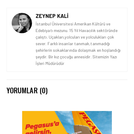
ZEYNEP KALI
İstanbul Üniversitesi Amerikan Kültürü ve
Edebiyatı mezunu. 15 Yıl Havacılık sektöründe
çalıştı. Uçakları,yolcuları ve yolculukları çok
sever. Farklı insanlar tanımak,tanımadığı
şehirlerin sokaklarında dolaşmak en hoşlandığı
şeydir. Bir kız çocuğu annesidir. Sitemizin Yazı
İşleri Müdürüdür
YORUMLAR (0)
TURIZM • 24 TEM 2026
AIRVIATECH VE WINGIE
ENUYGUN GROUP’TAN
SEYAHAT