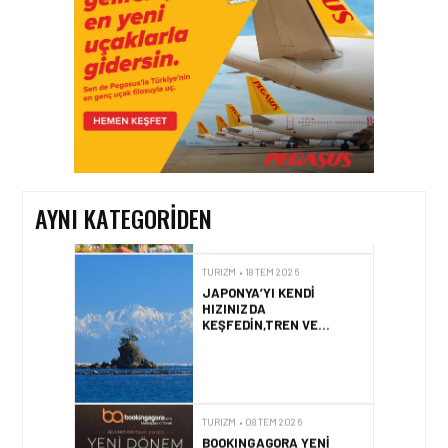
TEKNOLOJILERINDE GÜÇ
BIRLIĞI
TURIZM • 24 TEM 2026
ENUYGUN.COM’DAN YAZ
ROTASI: TÜRKIYE’NIN EN
POPÜLER PLAJLARI
AYNI KATEGORIDEN
TURIZM • 18 TEM 2026
JAPONYA’YI KENDI
HIZINIZDA
KEŞFEDIN,TREN VE
OTOBÜSLE YENI BIR
GÜZERGÂH
TURIZM • 08 TEM 2026
BOOKINGAGORA YENI
NESIL PROGRAMINI
TANITTI!