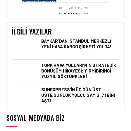
KARGO • 01 TEM 2026
GLS, STRATEJIK
ORTAKLIK ILE TÜRKIYE
KARGO PAZARINA GIRIŞ
YAPIYOR
İLGILI YAZILAR
BAYKAR’DAN İSTANBUL MERKEZLI
YENI HAVA KARGO ŞIRKETI YOLDA!
KARGO • 26 TEM 2026
HONG KONG VE ÇIN’DEN
AVRUPA’YA HAVA
TÜRK HAVA YOLLARI’NIN STRATEJIK
KARGODA SERT DÜŞÜŞ
DÖNÜŞÜM HIKAYESI: YIRMIBIRINCI
YÜZYIL GÖKTÜRKLERI
SUNEXPRESS’IN ÜÇ GÜN ÜST
ÜSTE GÜNLÜK YOLCU SAYISI 71 BINI
KARGO • 08 TEM 2026
AŞTI
TURHAN ÖZEN SAUDI
CARGO CHIEF
COMMERCIAL OFFICER
SOSYAL MEDYADA BIZ
OLDU