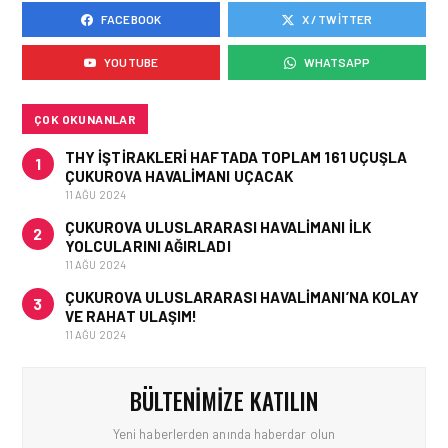
FACEBOOK
X / TWITTER
KARGO • 06 TEM 2026
FLYDUBAI’DEN SABIHA
YOUTUBE
WHATSAPP
GÖKÇEN’E GÜNLÜK
UÇUŞLAR VE KARGO
HIZMETI BAŞLADI!
ÇOK OKUNANLAR
THY IŞTIRAKLERI HAFTADA TOPLAM 161 UÇUŞLA
1
ÇUKUROVA HAVALIMANI UÇACAK
11 AĞU 2024
ÇUKUROVA ULUSLARARASI HAVALIMANI İLK
2
YOLCULARINI AĞIRLADI
11 AĞU 2024
ÇUKUROVA ULUSLARARASI HAVALIMANI’NA KOLAY
3
VE RAHAT ULAŞIM!
11 AĞU 2024
BÜLTENIMIZE KATILIN
Yeni haberlerden anında haberdar olun