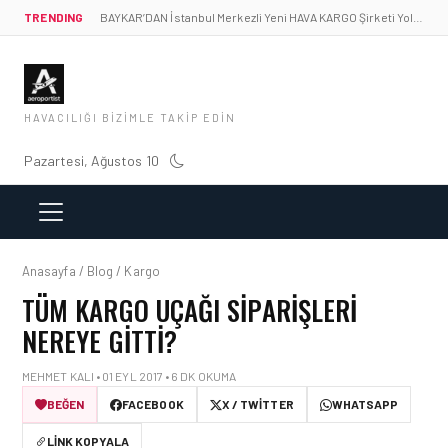
TRENDING
BAYKAR’DAN İstanbul Merkezli Yeni HAVA KARGO Şirketi Yolda!
HAVACILIĞI BIZIMLE TAKIP EDIN
Pazartesi, Ağustos 10
Anasayfa / Blog / Kargo
TÜM KARGO UÇAĞI SIPARIŞLERI
NEREYE GITTI?
MEHMET KALI • 01 EYL 2017 • 6 DK OKUMA
BEĞEN
FACEBOOK
X / TWITTER
WHATSAPP
LINK KOPYALA