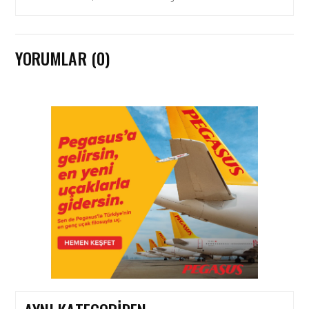
YORUMLAR (0)
KARGO • 26 TEM 2026
HONG KONG VE ÇIN’DEN
AVRUPA’YA HAVA
KARGODA SERT DÜŞÜŞ
KARGO • 08 TEM 2026
TURHAN ÖZEN SAUDI
CARGO CHIEF
COMMERCIAL OFFICER
OLDU