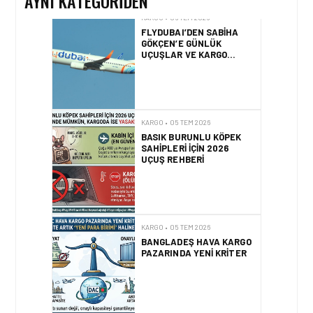
AYNI KATEGORIDEN
KARGO • 06 TEM 2026
FLYDUBAI’DEN SABIHA
GÖKÇEN’E GÜNLÜK
UÇUŞLAR VE KARGO
HIZMETI BAŞLADI!
KARGO • 05 TEM 2026
BASIK BURUNLU KÖPEK
SAHIPLERI IÇIN 2026
UÇUŞ REHBERI
KARGO • 05 TEM 2026
BANGLADEŞ HAVA KARGO
PAZARINDA YENI KRITER