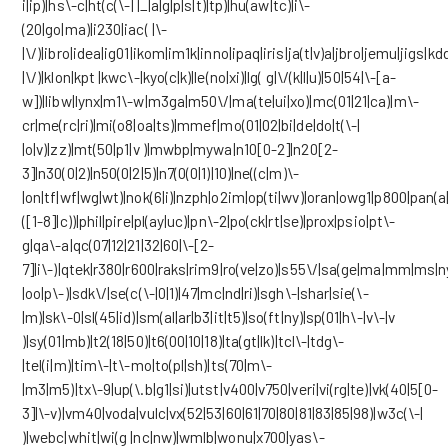
i|ip)|hs\-c|ht(c(\-| |_|a|g|p|s|t)|tp)|hu(aw|tc)|i\-
(20|go|ma)|i230|iac( |\-
|\/)|ibro|idea|ig01|ikom|im1k|inno|ipaq|iris|ja(t|v)a|jbro|jemu|jigs|kdd
|\/)|klon|kpt |kwc\-|kyo(c|k)|le(no|xi)|lg( g|\/(k|l|u)|50|54|\-[a-
w])|libw|lynx|m1\-w|m3ga|m50\/|ma(te|ui|xo)|mc(01|21|ca)|m\-
cr|me(rc|ri)|mi(o8|oa|ts)|mmef|mo(01|02|bi|de|do|t(\-|
|o|v)|zz)|mt(50|p1|v )|mwbp|mywa|n10[0-2]|n20[2-
3]|n30(0|2)|n50(0|2|5)|n7(0(0|1)|10)|ne((c|m)\-
|on|tf|wf|wg|wt)|nok(6|i)|nzph|o2im|op(ti|wv)|oran|owg1|p800|pan(a|
([1-8]|c))|phil|pire|pl(ay|uc)|pn\-2|po(ck|rt|se)|prox|psio|pt\-
g|qa\-a|qc(07|12|21|32|60|\-[2-
7]|i\-)|qtek|r380|r600|raks|rim9|ro(ve|zo)|s55\/|sa(ge|ma|mm|ms|ny
|oo|p\-)|sdk\/|se(c(\-|0|1)|47|mc|nd|ri)|sgh\-|shar|sie(\-
|m)|sk\-0|sl(45|id)|sm(al|ar|b3|it|t5)|so(ft|ny)|sp(01|h\-|v\-|v
)|sy(01|mb)|t2(18|50)|t6(00|10|18)|ta(gt|lk)|tcl\-|tdg\-
|tel(i|m)|tim\-|t\-mo|to(pl|sh)|ts(70|m\-
|m3|m5)|tx\-9|up(\.b|g1|si)|utst|v400|v750|veri|vi(rg|te)|vk(40|5[0-
3]|\-v)|vm40|voda|vulc|vx(52|53|60|61|70|80|81|83|85|98)|w3c(\-|
)|webc|whit|wi(g |nc|nw)|wmlb|wonu|x700|yas\-