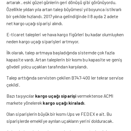
artarak , eski güzel günlerin geri dönüşü gibi görünüyordu.
Özellikle yıldan yıla artan talep büyümesi yıl boyunca istikrarlı
bir şekilde hızlandı. 2017 yılına gelindiğinde il 8 ayda 2 adete
net kargo uçağı siparişi alındı.
E-ticaret talepleri ve hava kargo figürleri bu kadar olumluyken
neden kargo uçağı siparişleri artmıyor.
İlk olarak, talep artmaya başladığında sistemde çok fazla
kapasite vardı. Artan taleplerin bir kısmı bu kapasite ve geniş
gövdeli yolcu uçakları tarafından karşılandı.
Talep arttığında servisten çekilen B747-400 ler tekrar servise
çekildi.
Bazı taşıyıcılar
kargo uçağı siparişi
vermektense ACMI
markete yönelerek
kargo uçağı kiraladı
.
Olan siparişlerin büyük bir kısmı Ups ve FEDEX e ait. Bu
siparişlerde emekliye ayrılan uçakların yerini dolduracak.