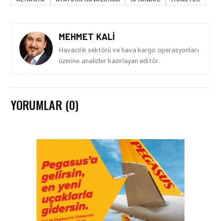
MEHMET KALI
Havacılık sektörü ve hava kargo operasyonları
üzerine analizler hazırlayan editör.
YORUMLAR (0)
GÜNCEL HABERLER • 22 TEM 2026
OKYANUSU KÜREK
ÇEKEREK AŞACAK İLK
TÜRK TAKIMINA GURUR
DOLU DESTEK!