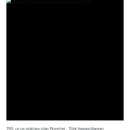
255. uçuş noktası olan Munster , Türk Havayollarının