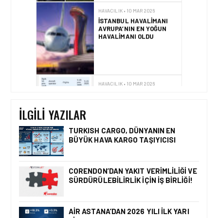
HAVACILIK • 10 MAR 2026
İSTANBUL HAVALIMANI
AVRUPA’NIN EN YOĞUN
HAVALIMANI OLDU
HAVACILIK • 10 MAR 2026
AVRUPA’NIN HAVAYOLU
DEVLERI GÖKYÜZÜNDE
YARIŞIYOR
İLGILI YAZILAR
TURKISH CARGO, DÜNYANIN EN
BÜYÜK HAVA KARGO TAŞIYICISI
GÜNCEL HABERLER • 22 TEM 2026
OKYANUSU KÜREK
ÇEKEREK AŞACAK İLK
CORENDON’DAN YAKIT VERIMLILIĞI VE
TÜRK TAKIMINA GURUR
SÜRDÜRÜLEBILIRLIK IÇIN İŞ BIRLIĞI!
DOLU DESTEK!
AIR ASTANA’DAN 2026 YILI İLK YARI