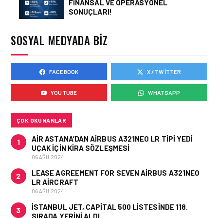
FINANSAL VE OPERASYONEL
GÜNCEL HABERLER • 12 HAZ 2026
SONUÇLARI!
AVRUPA KOMISYONU AB
HAVA EMNIYETI LISTESINI
GÜNCELLEDI
SOSYAL MEDYADA BIZ
FACEBOOK
X / TWITTER
GÜNCEL HABERLER • 02 HAZ 2026
EUROCONTROL AVRUPA
YOUTUBE
WHATSAPP
HAVACILIK GÖRÜNÜMÜ
RAPORU, 18-24 MAYIS
2026 HAFTASI
ÇOK OKUNANLAR
AIR ASTANA’DAN AIRBUS A321NEO LR TIPI YEDI
1
UÇAK IÇIN KIRA SÖZLEŞMESI
06 AĞU 2024
LEASE AGREEMENT FOR SEVEN AIRBUS A321NEO
2
LR AIRCRAFT
06 AĞU 2024
İSTANBUL JET, CAPITAL 500 LISTESINDE 118.
3
SIRADA YERINI ALDI