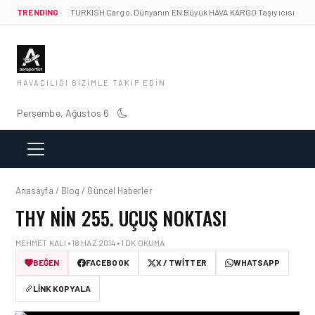
TRENDING
TURKISH Cargo, Dünyanın EN Büyük HAVA KARGO Taşıyıcısı
HAVACILIĞI BIZIMLE TAKIP EDIN
Perşembe, Ağustos 6
Anasayfa / Blog / Güncel Haberler
THY NIN 255. UÇUŞ NOKTASI
MEHMET KALI • 18 HAZ 2014 • 1 DK OKUMA
BEĞEN
FACEBOOK
X / TWITTER
WHATSAPP
LINK KOPYALA