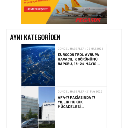
GÜNCEL HABERLER • 12 HAZ 2026
AVRUPA KOMISYONU AB
HAVA EMNIYETI LISTESINI
GÜNCELLEDI
AYNI KATEGORIDEN
GÜNCEL HABERLER • 02 HAZ 2026
EUROCONTROL AVRUPA
HAVACILIK GÖRÜNÜMÜ
RAPORU, 18-24 MAYIS
2026 HAFTASI
GÜNCEL HABERLER • 21 MAY 2026
AF447 FACIASINDA 17
YILLIK HUKUK
MÜCADELESI
SONUÇLANDI