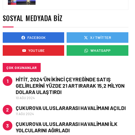
HITIT BILIŞIM 500’DE
SEKTÖREL YAZILIM
BIRINCISI
SOSYAL MEDYADA BIZ
FACEBOOK
X / TWITTER
HAVACILIK • 05 AĞU 2026
YAKIT MALIYETLERINDEKI
YOUTUBE
WHATSAPP
YÜZDE 46’LIK ARTIŞA
KARŞI HANGI ÖNLEMLER
ALINIYOR?
ÇOK OKUNANLAR
HITIT, 2024’ÜN IKINCI ÇEYREĞINDE SATIŞ
1
GELIRLERINI YÜZDE 21 ARTIRARAK 15,2 MILYON
DOLARA ULAŞTIRDI
10 AĞU 2024
ÇUKUROVA ULUSLARARASI HAVALIMANI AÇILDI
2
11 AĞU 2024
ÇUKUROVA ULUSLARARASI HAVALIMANI İLK
3
YOLCULARINI AĞIRLADI