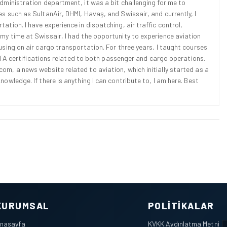
Administration department, it was a bit challenging for me to
es such as SultanAir, DHMI, Havaş, and Swissair, and currently, I
ation. I have experience in dispatching, air traffic control,
 my time at Swissair, I had the opportunity to experience aviation
cusing on air cargo transportation. For three years, I taught courses
d IATA certifications related to both passenger and cargo operations.
om, a news website related to aviation, which initially started as a
nowledge. If there is anything I can contribute to, I am here. Best
KURUMSAL
POLITIKALAR
nasayfa
KVKK Aydınlatma Metni