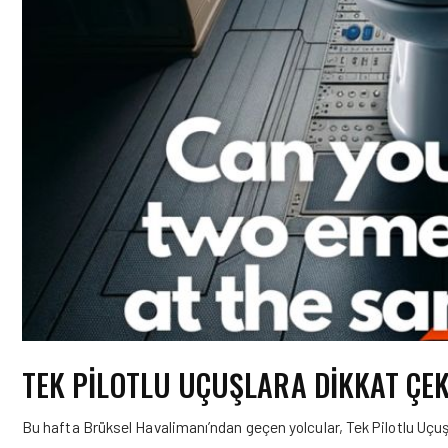
TEK PILOTLU UÇUŞLARA DIKKAT ÇE
Bu hafta Brüksel Havalimanı’ndan geçen yolcular, Tek Pilotlu Uçuşl