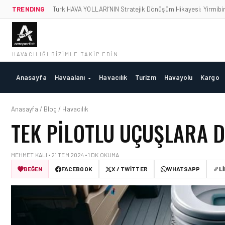
TRENDING
Türk HAVA YOLLARI’NIN Stratejik Dönüşüm Hikayesi: Yirmibiri
HAVACILIĞI BIZIMLE TAKIP EDIN
Anasayfa
Havaalanı
Havacılık
Turizm
Havayolu
Kargo
Anasayfa / Blog / Havacılık
TEK PILOTLU UÇUŞLARA 
MEHMET KALI • 21 TEM 2024 • 1 DK OKUMA
BEĞEN
FACEBOOK
X / TWITTER
WHATSAPP
L