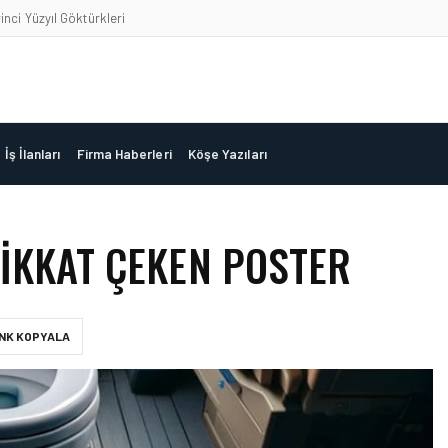
nci Yüzyıl Göktürkleri
İş İlanları
Firma Haberleri
Köşe Yazıları
DIKKAT ÇEKEN POSTER
INK KOPYALA