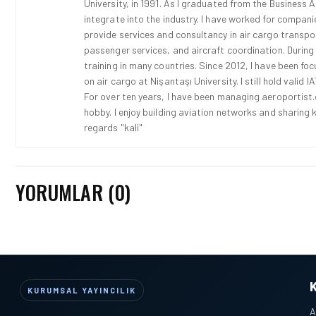
University, in 1991. As I graduated from the Business 
integrate into the industry. I have worked for compani
provide services and consultancy in air cargo transport
passenger services, and aircraft coordination. During
training in many countries. Since 2012, I have been fo
on air cargo at Nişantaşı University. I still hold vali
For over ten years, I have been managing aeroportist.c
hobby. I enjoy building aviation networks and sharing k
regards "kali"
YORUMLAR (0)
KURUMSAL YAYINCILIK
A