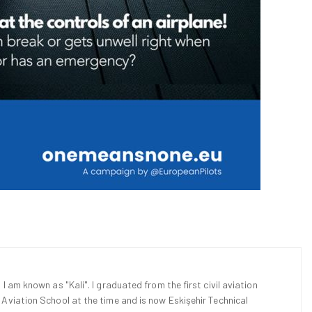
 I am known as "Kali". I graduated from the first civil aviation
l Aviation School at the time and is now Eskişehir Technical