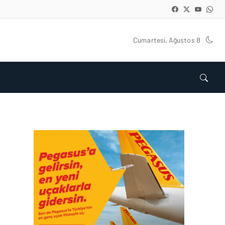
Cumartesi, Ağustos 8
HAVACILIK • 08 AĞU 2026
TÜRK HAVA YOLLARI’NIN
STRATEJIK DÖNÜŞÜM
HIKAYESI: YIRMIBIRINCI
YÜZYIL GÖKTÜRKLERI
HAVACILIK • 06 AĞU 2026