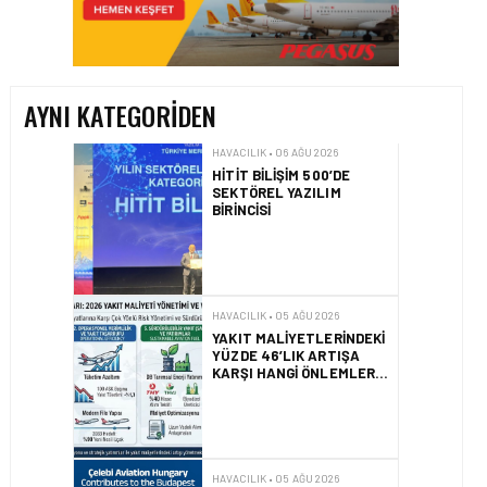
HITIT BILIŞIM 500’DE
SEKTÖREL YAZILIM
BIRINCISI
AYNI KATEGORIDEN
HAVACILIK • 05 AĞU 2026
YAKIT MALIYETLERINDEKI
YÜZDE 46’LIK ARTIŞA
KARŞI HANGI ÖNLEMLER
ALINIYOR?
HAVACILIK • 05 AĞU 2026
ÇELEBI HAVACILIK
MACARISTAN’DAN
BUDAPEŞTE GÖNÜLLÜ
KURTARMA BIRLIĞI’NE
ANLAMLI DESTEK!
HAVACILIK • 05 AĞU 2026