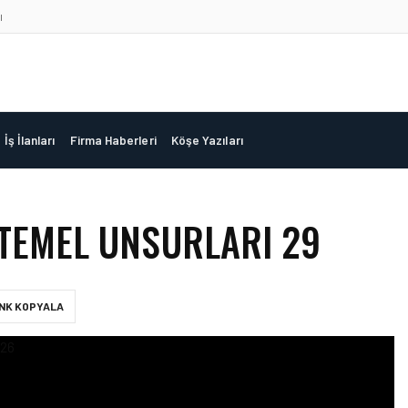
ı
İş İlanları
Firma Haberleri
Köşe Yazıları
 TEMEL UNSURLARI 29
INK KOPYALA