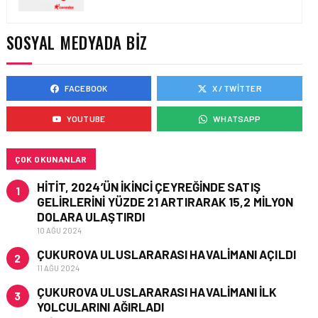
YAKIT MALIYETLERINDEKI
YÜZDE 46’LIK ARTIŞA
KARŞI HANGI ÖNLEMLER
SOSYAL MEDYADA BIZ
ALINIYOR?
FACEBOOK
X / TWITTER
HAVACILIK • 05 AĞU 2026
ÇELEBI HAVACILIK
YOUTUBE
WHATSAPP
MACARISTAN’DAN
BUDAPEŞTE GÖNÜLLÜ
KURTARMA BIRLIĞI’NE
ANLAMLI DESTEK!
ÇOK OKUNANLAR
HITIT, 2024’ÜN IKINCI ÇEYREĞINDE SATIŞ
1
GELIRLERINI YÜZDE 21 ARTIRARAK 15,2 MILYON
DOLARA ULAŞTIRDI
10 AĞU 2024
ÇUKUROVA ULUSLARARASI HAVALIMANI AÇILDI
2
11 AĞU 2024
ÇUKUROVA ULUSLARARASI HAVALIMANI İLK
3
YOLCULARINI AĞIRLADI