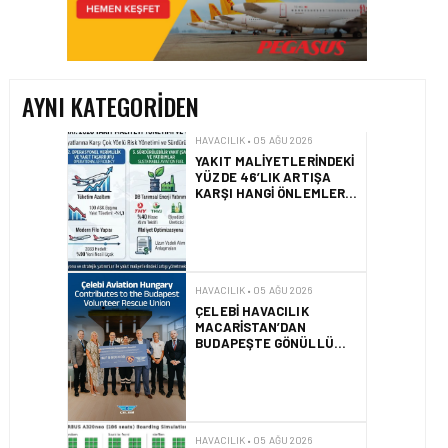
YAKIT MALIYETLERINDEKI
YÜZDE 46’LIK ARTIŞA
KARŞI HANGI ÖNLEMLER
ALINIYOR?
AYNI KATEGORIDEN
HAVACILIK • 05 AĞU 2026
ÇELEBI HAVACILIK
MACARISTAN’DAN
BUDAPEŞTE GÖNÜLLÜ
KURTARMA BIRLIĞI’NE
ANLAMLI DESTEK!
HAVACILIK • 05 AĞU 2026
AIRBUS A320NEO
UÇAKLARINDA YOLCU
BINIŞ SÜREÇLERI
SIMÜLASYONLA TEST
EDILDI!
HAVACILIK • 04 AĞU 2026