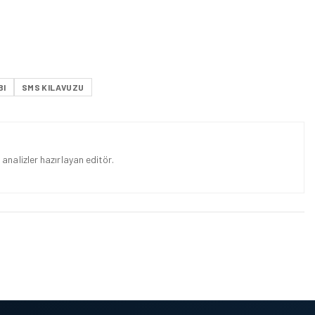
BI
SMS KILAVUZU
analizler hazırlayan editör.