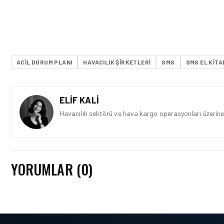
ACIL DURUM PLANI
HAVACILIK ŞIRKETLERI
SMS
SMS EL KITA
ELIF KALI
Havacılık sektörü ve hava kargo operasyonları üzerine 
YORUMLAR (0)