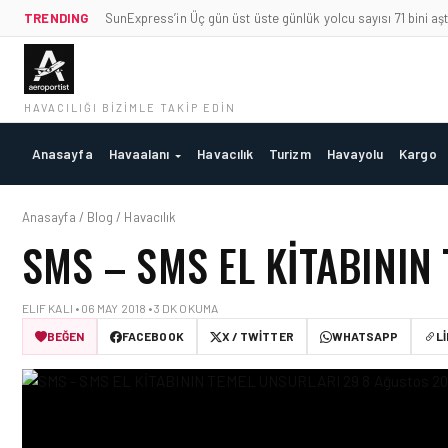
TRENDING
SunExpress’in Üç gün üst üste günlük yolcu sayısı 71 bini aşt
HAVACILIĞI BIZIMLE TAKIP EDIN
Anasayfa
Havaalanı
Havacılık
Turizm
Havayolu
Kargo
Anasayfa / Blog / Havacılık
SMS – SMS EL KITABININ
ELIF KALI • 06 MAY 2018 • 3 DK OKUMA
BEĞEN
FACEBOOK
X / TWITTER
WHATSAPP
L