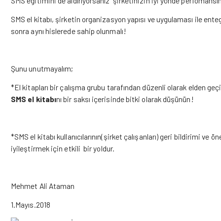
SMS eğitimini de aldırıyorsanız şirketinizin iyi yönde perfomansı
SMS el kitabı, şirketin organizasyon yapısı ve uygulaması ile ente
sonra aynı hislerede sahip olunmalı!
Şunu unutmayalım;
*El kitapları bir çalışma grubu tarafından düzenli olarak elden geçiri
SMS el kitabı
nı bir saksı içerisinde bitki olarak düşünün!
*SMS el kitabı kullanıcılarının(şirket çalışanları) geri bildirimi ve
iyileştirmek için etkili bir yoldur.
Mehmet Ali Ataman
1.Mayıs.2018