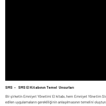
SMS – SMS El Kitabının Temel Unsurları
Bir şirketin Emniyet Yönetimi El kitabı, hem Emniyet Yönetim Sis
edilen uygulamaların gerekliliğinin anlaşılmasının temelini oluştu