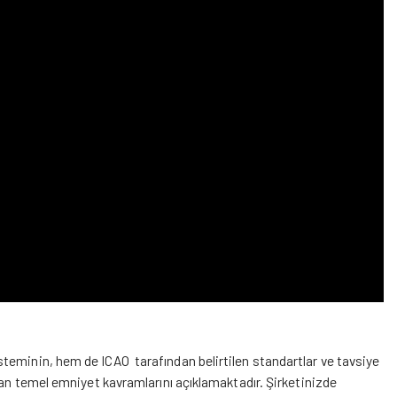
teminin, hem de ICAO tarafından belirtilen standartlar ve tavsiye
ran temel emniyet kavramlarını açıklamaktadır. Şirketinizde