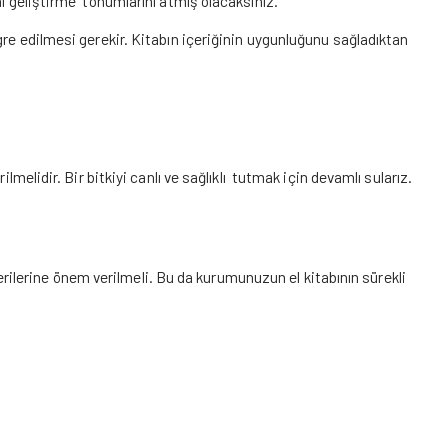
nı geliştirme tohumlarını atmış olacaksınız.
gre edilmesi gerekir. Kitabın içeriğinin uygunluğunu sağladıktan
lmelidir. Bir bitkiyi canlı ve sağlıklı tutmak için devamlı sularız.
 önerilerine önem verilmeli. Bu da kurumunuzun el kitabının sürekli