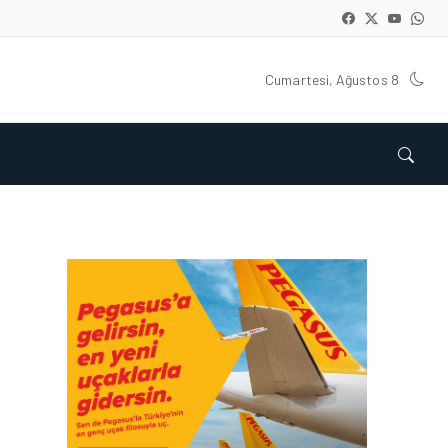
Cumartesi, Ağustos 8
HAVACILIK • 06 AĞU 2026
HITIT BILIŞIM 500’DE
SEKTÖREL YAZILIM
BIRINCISI
HAVACILIK • 05 AĞU 2026