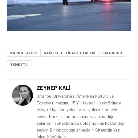
KARGO TALEBI
SAĞLIKLI E-TICARET TALEBI
SIA GRUBU
TEMETTÜ
ZEYNEP KALI
İstanbul Üniversitesi Amerikan Kültürü ve
Edebiyatı mezunu. 15 Yıl Havacılık sektöründe
çalıştı. Uçakları,yolcuları ve yolculukları çok
sever. Farklı insanlar tanımak,tanımadığı
şehirlerin sokaklarında dolaşmak en hoşlandığı
şeydir. Bir kız çocuğu annesidir. Sitemizin Yazı
İşleri Müdürüdür