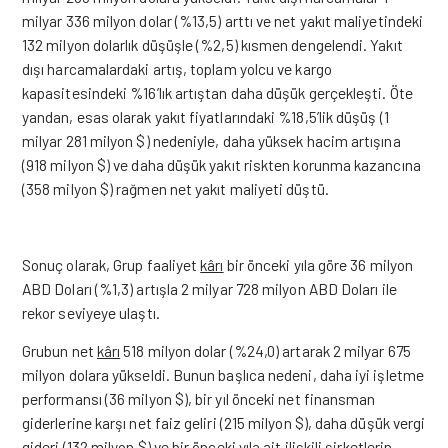
milyar 336 milyon dolar (%13,5) arttı ve net yakıt maliyetindeki
132 milyon dolarlık düşüşle (%2,5) kısmen dengelendi. Yakıt
dışı harcamalardaki artış, toplam yolcu ve kargo
kapasitesindeki %16’lık artıştan daha düşük gerçekleşti. Öte
yandan, esas olarak yakıt fiyatlarındaki %18,5’lik düşüş (1
milyar 281 milyon $) nedeniyle, daha yüksek hacim artışına
(918 milyon $) ve daha düşük yakıt riskten korunma kazancına
(358 milyon $) rağmen net yakıt maliyeti düştü.
Sonuç olarak, Grup faaliyet
kârı
bir önceki yıla göre 36 milyon
ABD Doları (%1,3) artışla 2 milyar 728 milyon ABD Doları ile
rekor seviyeye ulaştı.
Grubun net
kârı
518 milyon dolar (%24,0) artarak 2 milyar 675
milyon dolara yükseldi. Bunun başlıca nedeni, daha iyi işletme
performansı (36 milyon $), bir yıl önceki net finansman
giderlerine karşı net faiz geliri (215 milyon $), daha düşük vergi
gideri (132 milyon $) ve bir önceki yıla ait ilişkili şirketlerin