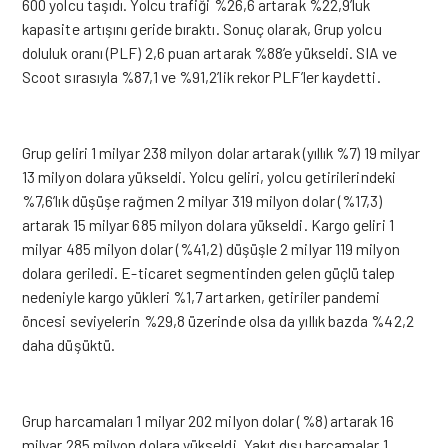
600 yolcu taşıdı. Yolcu trafiği %26,6 artarak %22,9’luk
kapasite artışını geride bıraktı. Sonuç olarak, Grup yolcu
doluluk oranı (PLF) 2,6 puan artarak %88’e yükseldi. SIA ve
Scoot sırasıyla %87,1 ve %91,2’lik rekor PLF’ler kaydetti.
Grup geliri 1 milyar 238 milyon dolar artarak (yıllık %7) 19 milyar
13 milyon dolara yükseldi. Yolcu geliri, yolcu getirilerindeki
%7,6’lık düşüşe rağmen 2 milyar 319 milyon dolar (%17,3)
artarak 15 milyar 685 milyon dolara yükseldi. Kargo geliri 1
milyar 485 milyon dolar (%41,2) düşüşle 2 milyar 119 milyon
dolara geriledi. E-ticaret segmentinden gelen güçlü talep
nedeniyle kargo yükleri %1,7 artarken, getiriler pandemi
öncesi seviyelerin %29,8 üzerinde olsa da yıllık bazda %42,2
daha düşüktü.
Grup harcamaları 1 milyar 202 milyon dolar (%8) artarak 16
milyar 285 milyon dolara yükseldi. Yakıt dışı harcamalar 1