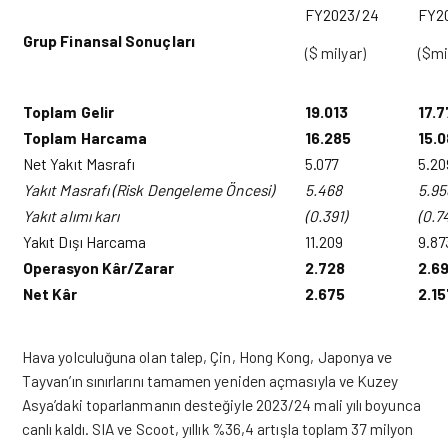
FY2023/24
FY2
Grup Finansal Sonuçları
($ milyar)
($mi
Toplam Gelir
19.013
17.
Toplam Harcama
16.285
15.
Net Yakıt Masrafı
5.077
5.20
Yakıt Masrafı (Risk Dengeleme Öncesi)
5.468
5.95
Yakıt alımı karı
(0.391)
(0.7
Yakıt Dışı Harcama
11.209
9.87
Operasyon K
âr
/Zarar
2.728
2.6
Net K
âr
2.675
2.15
Hava yolculuğuna olan talep, Çin, Hong Kong, Japonya ve
Tayvan’ın sınırlarını tamamen yeniden açmasıyla ve Kuzey
Asya’daki toparlanmanın desteğiyle 2023/24 mali yılı boyunca
canlı kaldı. SIA ve Scoot, yıllık %36,4 artışla toplam 37 milyon