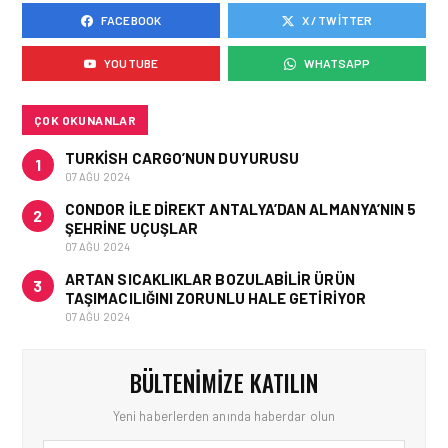
FACEBOOK
X / TWITTER
HAVAYOLU • 05 AĞU 2026
AJET’IN SABIHA
YOUTUBE
WHATSAPP
GÖKÇEN’DEKI PAZAR PAYI
ARTIŞI FINANSAL
SONUÇLARI NASIL
ETKILEDI?
ÇOK OKUNANLAR
TURKISH CARGO’NUN DUYURUSU
1
07 AĞU 2024
CONDOR ILE DIREKT ANTALYA’DAN ALMANYA’NIN 5
2
ŞEHRINE UÇUŞLAR
07 AĞU 2024
ARTAN SICAKLIKLAR BOZULABILIR ÜRÜN
3
TAŞIMACILIĞINI ZORUNLU HALE GETIRIYOR
07 AĞU 2024
BÜLTENIMIZE KATILIN
Yeni haberlerden anında haberdar olun