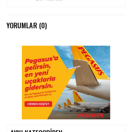
YORUMLAR (0)
HAVAYOLU • 05 AĞU 2026
CORENDON’DAN YAKIT
VERIMLILIĞI VE
SÜRDÜRÜLEBILIRLIK IÇIN
İŞ BIRLIĞI!
HAVAYOLU • 05 AĞU 2026
AIR ASTANA’DAN 2026
YILI İLK YARI FINANSAL
VE OPERASYONEL
SONUÇLARI!