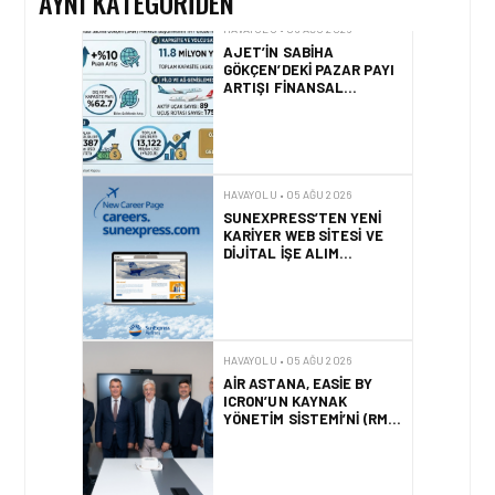
AYNI KATEGORIDEN
HAVAYOLU • 05 AĞU 2026
AJET’IN SABIHA
GÖKÇEN’DEKI PAZAR PAYI
ARTIŞI FINANSAL
SONUÇLARI NASIL
ETKILEDI?
HAVAYOLU • 05 AĞU 2026
SUNEXPRESS’TEN YENI
KARIYER WEB SITESI VE
DIJITAL İŞE ALIM
PLATFORMU!
HAVAYOLU • 05 AĞU 2026
AIR ASTANA, EASIE BY
ICRON’UN KAYNAK
YÖNETIM SISTEMI’NI (RMS)
CANLIYA ALDI