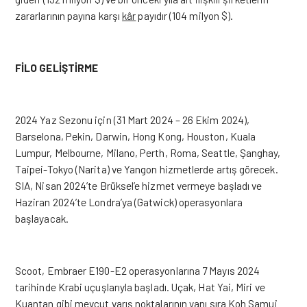
zararlarının payına karşı
kâr
payıdır (104 milyon $).
FİLO GELİŞTİRME
2024 Yaz Sezonu için (31 Mart 2024 – 26 Ekim 2024),
Barselona, Pekin, Darwin, Hong Kong, Houston, Kuala
Lumpur, Melbourne, Milano, Perth, Roma, Seattle, Şanghay,
Taipei-Tokyo (Narita) ve Yangon hizmetlerde artış görecek.
SIA, Nisan 2024’te Brüksel’e hizmet vermeye başladı ve
Haziran 2024’te Londra’ya (Gatwick) operasyonlara
başlayacak.
Scoot, Embraer E190-E2 operasyonlarına 7 Mayıs 2024
tarihinde Krabi uçuşlarıyla başladı. Uçak, Hat Yai, Miri ve
Kuantan gibi mevcut varış noktalarının yanı sıra Koh Samui