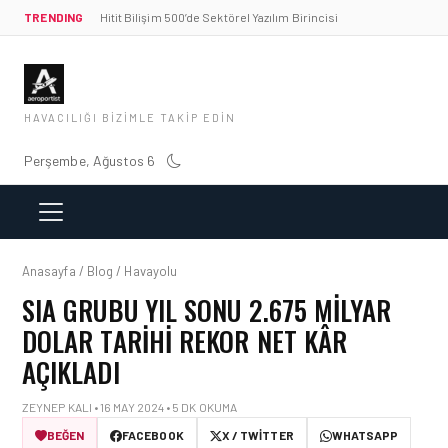
TRENDING
Hitit Bilişim 500’de Sektörel Yazılım Birincisi
HAVACILIĞI BIZIMLE TAKIP EDIN
Perşembe, Ağustos 6
Anasayfa / Blog / Havayolu
SIA GRUBU YIL SONU 2.675 MILYAR
DOLAR TARIHI REKOR NET KÂR
AÇIKLADI
ZEYNEP KALI • 16 MAY 2024 • 5 DK OKUMA
BEĞEN
FACEBOOK
X / TWITTER
WHATSAPP