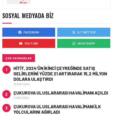
YAKIT MALIYETLERINDEKI
YÜZDE 46’LIK ARTIŞA
KARŞI HANGI ÖNLEMLER
SOSYAL MEDYADA BIZ
ALINIYOR?
FACEBOOK
X / TWITTER
HAVACILIK • 05 AĞU 2026
ÇELEBI HAVACILIK
YOUTUBE
WHATSAPP
MACARISTAN’DAN
BUDAPEŞTE GÖNÜLLÜ
KURTARMA BIRLIĞI’NE
ANLAMLI DESTEK!
ÇOK OKUNANLAR
HITIT, 2024’ÜN IKINCI ÇEYREĞINDE SATIŞ
1
GELIRLERINI YÜZDE 21 ARTIRARAK 15,2 MILYON
DOLARA ULAŞTIRDI
10 AĞU 2024
ÇUKUROVA ULUSLARARASI HAVALIMANI AÇILDI
2
11 AĞU 2024
ÇUKUROVA ULUSLARARASI HAVALIMANI İLK
3
YOLCULARINI AĞIRLADI