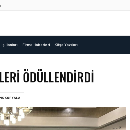
ı
İş İlanları
Firma Haberleri
Köşe Yazıları
LERI ÖDÜLLENDIRDI
INK KOPYALA