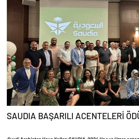
SAUDIA BAŞARILI ACENTELERİ ÖD
Suudi Arabistan Hava Yolları SAUDIA, 2024 Hac ve Umre sezon