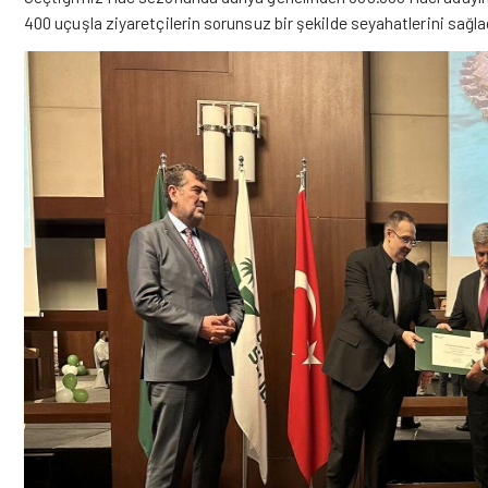
400 uçuşla ziyaretçilerin sorunsuz bir şekilde seyahatlerini sağla