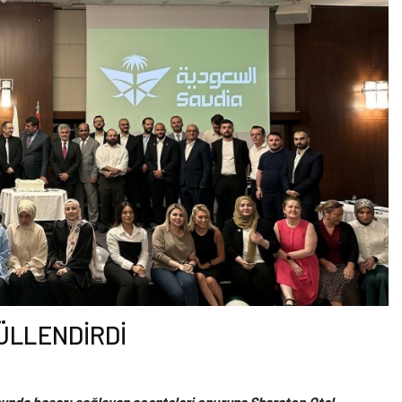
ÜLLENDİRDİ
unda başarı sağlayan acenteleri onuruna Sharaton Otel