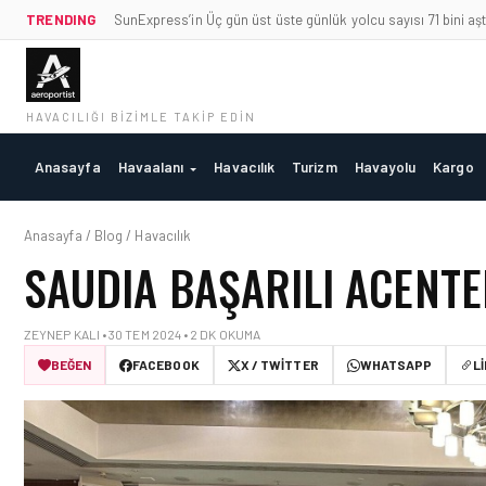
TRENDING
SunExpress’in Üç gün üst üste günlük yolcu sayısı 71 bini aşt
HAVACILIĞI BIZIMLE TAKIP EDIN
Anasayfa
Havaalanı
Havacılık
Turizm
Havayolu
Kargo
Anasayfa / Blog / Havacılık
SAUDIA BAŞARILI ACENTE
ZEYNEP KALI • 30 TEM 2024 • 2 DK OKUMA
BEĞEN
FACEBOOK
X / TWITTER
WHATSAPP
L