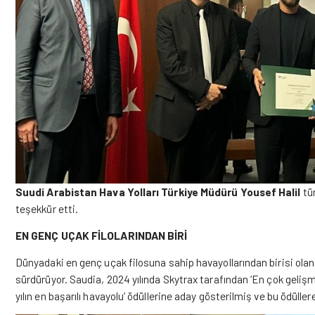
Suudi Arabistan Hava Yolları Türkiye Müdürü Yousef Halil
tüm
teşekkür etti.
EN GENÇ UÇAK FİLOLARINDAN BİRİ
Dünyadaki en genç uçak filosuna sahip havayollarından birisi olan
sürdürüyor. Saudia, 2024 yılında Skytrax tarafından ‘En çok geliş
yılın en başarılı havayolu’ ödüllerine aday gösterilmiş ve bu ödüller