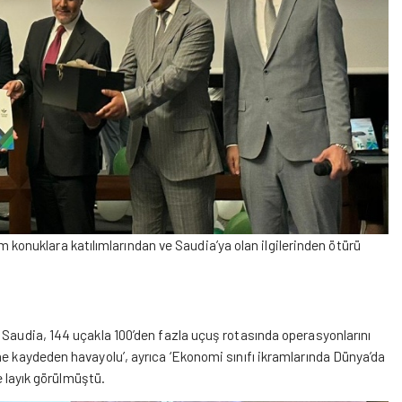
 konuklara katılımlarından ve Saudia’ya olan ilgilerinden ötürü
 Saudia, 144 uçakla 100’den fazla uçuş rotasında operasyonlarını
me kaydeden havayolu’, ayrıca ‘Ekonomi sınıfı ikramlarında Dünya’da
e layık görülmüştü.