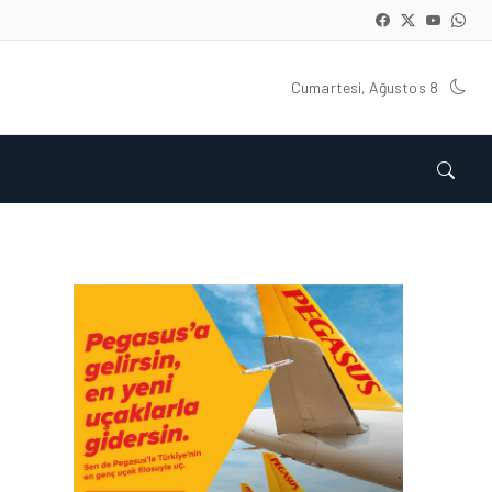
Cumartesi, Ağustos 8
HAVACILIK • 06 AĞU 2026
HITIT BILIŞIM 500’DE
SEKTÖREL YAZILIM
BIRINCISI
HAVACILIK • 05 AĞU 2026