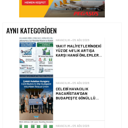
YAKIT MALIYETLERINDEKI
YÜZDE 46’LIK ARTIŞA
KARŞI HANGI ÖNLEMLER
ALINIYOR?
AYNI KATEGORIDEN
HAVACILIK • 05 AĞU 2026
ÇELEBI HAVACILIK
MACARISTAN’DAN
BUDAPEŞTE GÖNÜLLÜ
KURTARMA BIRLIĞI’NE
ANLAMLI DESTEK!
HAVACILIK • 05 AĞU 2026
AIRBUS A320NEO
UÇAKLARINDA YOLCU
BINIŞ SÜREÇLERI
SIMÜLASYONLA TEST
EDILDI!
HAVACILIK • 04 AĞU 2026