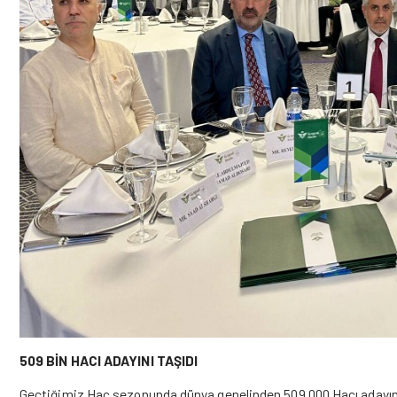
509 BİN HACI ADAYINI TAŞIDI
Geçtiğimiz Hac sezonunda dünya genelinden 509.000 Hacı adayını 