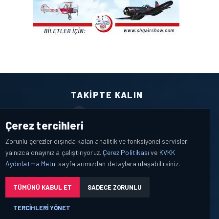
TAKIPTE KALIN
Facebook
Çerez tercihleri
X / Twitter
Zorunlu çerezler dışında kalan analitik ve fonksiyonel servisleri
yalnızca onayınızla çalıştırıyoruz.
Çerez Politikası
ve
KVKK
YouTube
Aydınlatma Metni
sayfalarımızdan detaylara ulaşabilirsiniz.
WhatsApp
TÜMÜNÜ KABUL ET
SADECE ZORUNLU
TERCIHLERI YÖNET