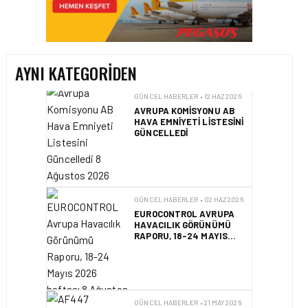
OKYANUSU KÜREK
ÇEKEREK AŞACAK İLK
TÜRK TAKIMINA GURUR
DOLU DESTEK!
AYNI KATEGORIDEN
GÜNCEL HABERLER • 12 HAZ 2026
AVRUPA KOMISYONU AB
HAVA EMNIYETI LISTESINI
GÜNCELLEDI
GÜNCEL HABERLER • 02 HAZ 2026
EUROCONTROL AVRUPA
HAVACILIK GÖRÜNÜMÜ
RAPORU, 18-24 MAYIS
2026 HAFTASI
GÜNCEL HABERLER • 21 MAY 2026