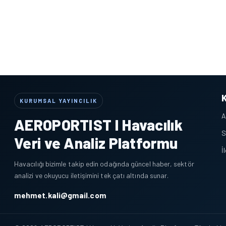
KURUMSAL YAYINCILIK
A
AEROPORTIST I Havacılık
S
Veri ve Analiz Platformu
İ
Havacılığı bizimle takip edin odağında güncel haber, sektör
analizi ve okuyucu iletişimini tek çatı altında sunar.
mehmet.kali@gmail.com