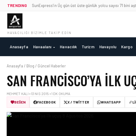
TRENDING
SunExpress’in Üç gün üst üste günlük yolcu sayısı 71 bini aşt
HAVACILIĞI BIZIMLE TAKIP EDIN
Anasayfa
Havaalanı
Havacılık
Turizm
Havayolu
Kargo
Anasayfa / Blog / Güncel Haberler
SAN FRANCISCO’YA ILK U
MEHMET KALI • 13 NIS 2015 • 1 DK OKUMA
BEĞEN
FACEBOOK
X / TWITTER
WHATSAPP
L