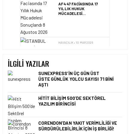
AF447 FACIASINDA 17
YILLIK HUKUK
MÜCADELESI
SONUÇLANDI
HAVACILIK • 10 MAR 2026
İSTANBUL HAVALIMANI
AVRUPA’NIN EN YOĞUN
HAVALIMANI OLDU
İLGILI YAZILAR
SUNEXPRESS’IN ÜÇ GÜN ÜST
ÜSTE GÜNLÜK YOLCU SAYISI 71 BINI
AŞTI
HAVACILIK • 10 MAR 2026
AVRUPA’NIN HAVAYOLU
DEVLERI GÖKYÜZÜNDE
HITIT BILIŞIM 500’DE SEKTÖREL
YARIŞIYOR
YAZILIM BIRINCISI
CORENDON’DAN YAKIT VERIMLILIĞI VE
SÜRDÜRÜLEBILIRLIK IÇIN İŞ BIRLIĞI!
GÜNCEL HABERLER • 22 TEM 2026