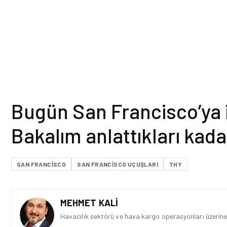
Bugün San Francisco’ya 
Bakalım anlattıkları kada
SAN FRANCISCO
SAN FRANCISCO UÇUŞLARI
THY
MEHMET KALI
Havacılık sektörü ve hava kargo operasyonları üzerine 