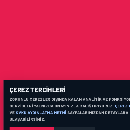
ÇEREZ TERCIHLERI
ZORUNLU ÇEREZLER DIŞINDA KALAN ANALITIK VE FONKSIYO
SERVISLERI YALNIZCA ONAYINIZLA ÇALIŞTIRIYORUZ.
ÇEREZ 
VE
KVKK AYDINLATMA METNI
SAYFALARIMIZDAN DETAYLARA
ULAŞABILIRSINIZ.