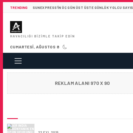
TRENDING
SUNEXPRESS’IN ÜÇ GÜN ÜST ÜSTE GÜNLÜK YOLCU SAYISI 
HAVACILIĞI BIZIMLE TAKIP EDIN
CUMARTESI, AĞUSTOS 8
REKLAM ALANI 970 X 90
SON HABERLER
AIR INDIA DÜNYANIN EN UZUN UÇUŞUNU PL
22 EYL 2015