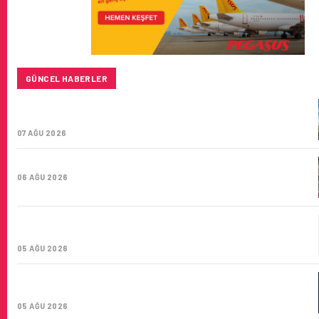
GÜNCEL HABERLER
SUNEXPRESS’IN ÜÇ GÜN ÜST ÜSTE GÜNLÜK YOLCU
SAYISI 71 BINI AŞTI
07 AĞU 2026
HITIT BILIŞIM 500’DE SEKTÖREL YAZILIM BIRINCISI
06 AĞU 2026
CORENDON’DAN YAKIT VERIMLILIĞI VE
SÜRDÜRÜLEBILIRLIK IÇIN İŞ BIRLIĞI!
05 AĞU 2026
AIR ASTANA’DAN 2026 YILI İLK YARI FINANSAL VE
OPERASYONEL SONUÇLARI!
05 AĞU 2026