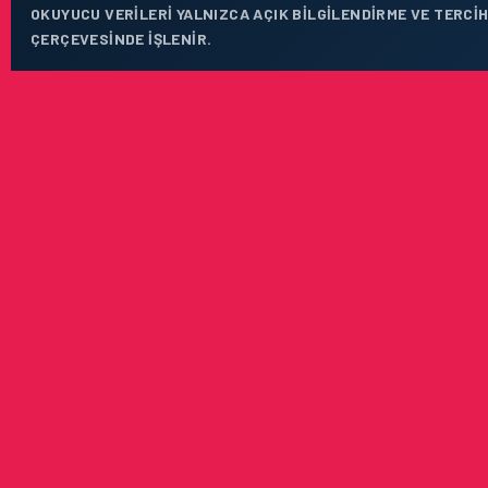
OKUYUCU VERILERI YALNIZCA AÇIK BILGILENDIRME VE TERCIH
ÇERÇEVESINDE IŞLENIR.