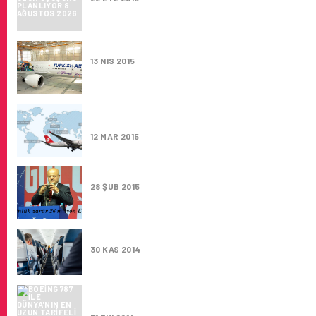
SAN FRANCISCO’YA ILK UÇUŞ
13 NIS 2015
AMERIKA KITASINDAKI 11. UÇUŞ NOKTASI SA
FRANCISCO
12 MAR 2015
4 GÜNLÜK ZARAR 26 MILYON EURO
28 ŞUB 2015
ÜÇ GÜN IÇINDE ÜÇ YENI AIRBUS A380 HATT
30 KAS 2014
BOEING 787 ILE DÜNYA'NIN EN UZUN TARIFE
UÇUŞLARI