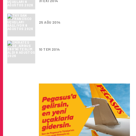
31 EKI 2014
THY SAN FRANCISCO UÇUŞLARI BAŞLIYOR
25 AĞU 2014
EMIRATES 50. AIRBUS 380'NI TESLIM ALDI
10 TEM 2014