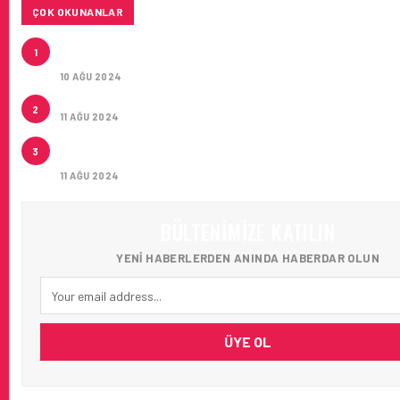
ÇOK OKUNANLAR
HITIT, 2024’ÜN IKINCI ÇEYREĞINDE SATIŞ GELIRLER
1
21 ARTIRARAK 15,2 MILYON DOLARA ULAŞTIRDI
10 AĞU 2024
ÇUKUROVA ULUSLARARASI HAVALIMANI AÇILDI
2
11 AĞU 2024
ÇUKUROVA ULUSLARARASI HAVALIMANI İLK YOLCUL
3
AĞIRLADI
11 AĞU 2024
BÜLTENIMIZE KATILIN
YENI HABERLERDEN ANINDA HABERDAR OLUN
ÜYE OL