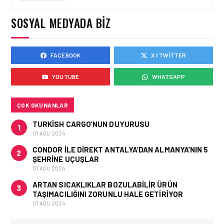
YÜZDE 46’LIK ARTIŞA
KARŞI HANGI ÖNLEMLER
SOSYAL MEDYADA BIZ
ALINIYOR?
FACEBOOK
X / TWITTER
HAVACILIK • 05 AĞU 2026
ÇELEBI HAVACILIK
YOUTUBE
WHATSAPP
MACARISTAN’DAN
BUDAPEŞTE GÖNÜLLÜ
KURTARMA BIRLIĞI’NE
ANLAMLI DESTEK!
ÇOK OKUNANLAR
TURKISH CARGO’NUN DUYURUSU
1
07 AĞU 2024
CONDOR ILE DIREKT ANTALYA’DAN ALMANYA’NIN 5
2
ŞEHRINE UÇUŞLAR
07 AĞU 2024
ARTAN SICAKLIKLAR BOZULABILIR ÜRÜN
3
TAŞIMACILIĞINI ZORUNLU HALE GETIRIYOR
07 AĞU 2024