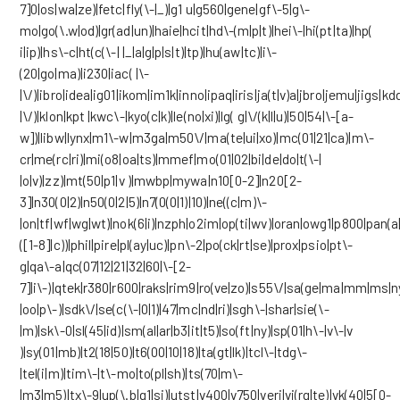
7]0|os|wa|ze)|fetc|fly(\-|_)|g1 u|g560|gene|gf\-5|g\-
mo|go(\.w|od)|gr(ad|un)|haie|hcit|hd\-(m|p|t)|hei\-|hi(pt|ta)|hp(
i|ip)|hs\-c|ht(c(\-| |_|a|g|p|s|t)|tp)|hu(aw|tc)|i\-
(20|go|ma)|i230|iac( |\-
|\/)|ibro|idea|ig01|ikom|im1k|inno|ipaq|iris|ja(t|v)a|jbro|jemu|jigs|kdd
|\/)|klon|kpt |kwc\-|kyo(c|k)|le(no|xi)|lg( g|\/(k|l|u)|50|54|\-[a-
w])|libw|lynx|m1\-w|m3ga|m50\/|ma(te|ui|xo)|mc(01|21|ca)|m\-
cr|me(rc|ri)|mi(o8|oa|ts)|mmef|mo(01|02|bi|de|do|t(\-|
|o|v)|zz)|mt(50|p1|v )|mwbp|mywa|n10[0-2]|n20[2-
3]|n30(0|2)|n50(0|2|5)|n7(0(0|1)|10)|ne((c|m)\-
|on|tf|wf|wg|wt)|nok(6|i)|nzph|o2im|op(ti|wv)|oran|owg1|p800|pan(a|
([1-8]|c))|phil|pire|pl(ay|uc)|pn\-2|po(ck|rt|se)|prox|psio|pt\-
g|qa\-a|qc(07|12|21|32|60|\-[2-
7]|i\-)|qtek|r380|r600|raks|rim9|ro(ve|zo)|s55\/|sa(ge|ma|mm|ms|ny
|oo|p\-)|sdk\/|se(c(\-|0|1)|47|mc|nd|ri)|sgh\-|shar|sie(\-
|m)|sk\-0|sl(45|id)|sm(al|ar|b3|it|t5)|so(ft|ny)|sp(01|h\-|v\-|v
)|sy(01|mb)|t2(18|50)|t6(00|10|18)|ta(gt|lk)|tcl\-|tdg\-
|tel(i|m)|tim\-|t\-mo|to(pl|sh)|ts(70|m\-
|m3|m5)|tx\-9|up(\.b|g1|si)|utst|v400|v750|veri|vi(rg|te)|vk(40|5[0-