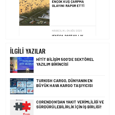
ENÇOK KUŞ ÇARPMA
OLAYINI RAPOR ETTI
HAVACILIK • 04 AĞU 2026
IFATCA 2027 YILLIK
KONFERANSI TÜRKIYE’DE
DÜZENLENECEK!
İLGILI YAZILAR
HITIT BILIŞIM 500’DE SEKTÖREL
YAZILIM BIRINCISI
HAVACILIK • 06 AĞU 2026
HITIT BILIŞIM 500’DE
SEKTÖREL YAZILIM
TURKISH CARGO, DÜNYANIN EN
BIRINCISI
BÜYÜK HAVA KARGO TAŞIYICISI
CORENDON’DAN YAKIT VERIMLILIĞI VE
SÜRDÜRÜLEBILIRLIK IÇIN İŞ BIRLIĞI!
HAVACILIK • 05 AĞU 2026
YAKIT MALIYETLERINDEKI