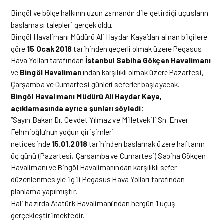
Bingöl ve bölge halkının uzun zamandır dile getirdiği uçuşların
başlaması talepleri gerçek oldu.
Bingöl Havalimanı Müdürü Ali Haydar Kaya’dan alınan bilgilere
göre
15 Ocak 2018
tarihinden geçerli olmak üzere Pegasus
Hava Yolları tarafından
İstanbul Sabiha Gökçen Havalimanı
ve
Bingöl Havalimanı
ndan karşılıklı olmak üzere Pazartesi,
Çarşamba ve Cumartesi günleri seferler başlayacak.
Bingöl Havalimanı Müdürü Ali Haydar Kaya,
açıklamasında ayrıca şunları söyledi:
“Sayın Bakan Dr. Cevdet Yılmaz ve Milletvekili Sn. Enver
Fehmioğlu’nun yoğun girişimleri
neticesinde
15.01.2018
tarihinden başlamak üzere haftanın
üç günü (Pazartesi, Çarşamba ve Cumartesi) Sabiha Gökçen
Havalimanı ve Bingöl Havalimanından karşılıklı sefer
düzenlenmesiyle ilgili Pegasus Hava Yolları tarafından
planlama yapılmıştır.
Hali hazırda Atatürk Havalimanı’ndan hergün 1 uçuş
gerçekleştirilmektedir.