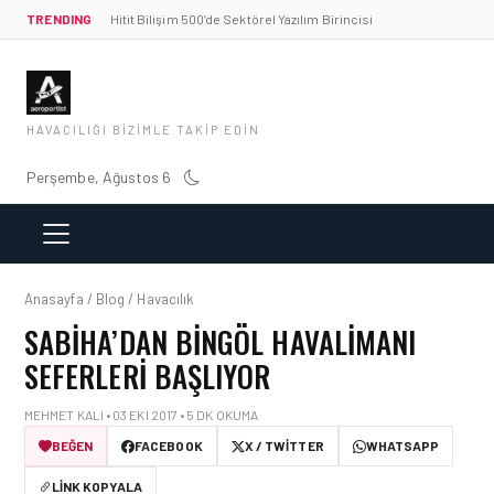
TRENDING
Hitit Bilişim 500’de Sektörel Yazılım Birincisi
HAVACILIĞI BIZIMLE TAKIP EDIN
Perşembe, Ağustos 6
Anasayfa / Blog / Havacılık
SABIHA’DAN BINGÖL HAVALIMANI
SEFERLERI BAŞLIYOR
MEHMET KALI • 03 EKI 2017 • 5 DK OKUMA
BEĞEN
FACEBOOK
X / TWITTER
WHATSAPP
LINK KOPYALA