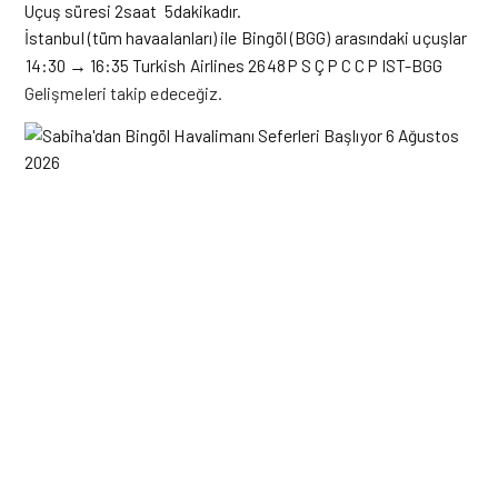
Uçuş süresi 2saat 5dakikadır.
İstanbul (tüm havaalanları) ile Bingöl (BGG) arasındaki uçuşlar
14:30
→
16:35
Turkish Airlines 2648
P
S
Ç
P
C
C
P
IST-BGG
Gelişmeleri takip edeceğiz.