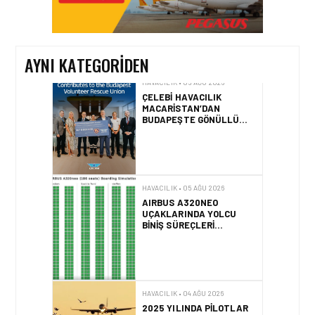
YÜZDE 46’LIK ARTIŞA
KARŞI HANGI ÖNLEMLER
ALINIYOR?
AYNI KATEGORIDEN
HAVACILIK • 05 AĞU 2026
ÇELEBI HAVACILIK
MACARISTAN’DAN
BUDAPEŞTE GÖNÜLLÜ
KURTARMA BIRLIĞI’NE
ANLAMLI DESTEK!
HAVACILIK • 05 AĞU 2026
AIRBUS A320NEO
UÇAKLARINDA YOLCU
BINIŞ SÜREÇLERI
SIMÜLASYONLA TEST
EDILDI!
HAVACILIK • 04 AĞU 2026
2025 YILINDA PILOTLAR