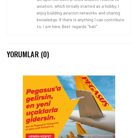
aviation, which initially started as a hobby. I
enjoy building aviation networks and sharing
knowledge. If there is anything I can contribute
to, I am here. Best regards "kali"
YORUMLAR (0)
HAVACILIK • 06 AĞU 2026
HITIT BILIŞIM 500’DE
SEKTÖREL YAZILIM
BIRINCISI
HAVACILIK • 05 AĞU 2026
YAKIT MALIYETLERINDEKI