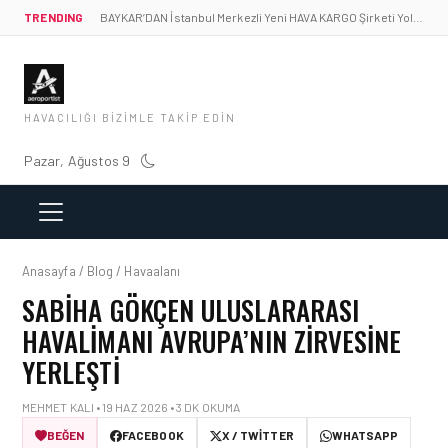
TRENDING
BAYKAR’DAN İstanbul Merkezli Yeni HAVA KARGO Şirketi Yolda!
HAVACILIĞI BIZIMLE TAKIP EDIN
Pazar, Ağustos 9
Anasayfa / Blog / Havaalanı
SABIHA GÖKÇEN ULUSLARARASI
HAVALIMANI AVRUPA’NIN ZIRVESINE
YERLEŞTI
MEHMET KALI • 19 HAZ 2026 • 3 DK OKUMA
BEĞEN
FACEBOOK
X / TWITTER
WHATSAPP