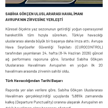
SABİHA GÖKÇEN ULUSLARARASI HAVALİMANI
AVRUPA’NIN ZİRVESİNE YERLEŞTİ
Küresel ölçekte yaz sezonunun getirdiği yoğun operasyonel
hareketlilik tüm hızıyla sürerken, Türkiye havacılığı
uluslararası alanda büyük bir başarıya daha imza attı. Avrupa
Hava Seyrüsefer Güvenliği Teşkilatı (EUROCONTROL)
tarafından yayımlanan 24. hafta (8-14 Haziran 2026) güncel
ağ performans raporuna göre, İstanbul Sabiha Gökçen
Uluslararası Havalimanı Avrupa’nın en yoğun ilk 20
havalimanı arasında zirvenin sahibi oldu.
Türk Havacılığından Tarihi Başarı
Raporda yer alan verilere göre, Sabiha Gökçen Uluslararası
Havalimanı gerçekleştirdiği uçuşlarda %88’lik zamanında
kalkış (Departure Punctuality) oranına ulaşarak Avrupa’nın en
dakik havalimanı olma başarısını gösterdi.