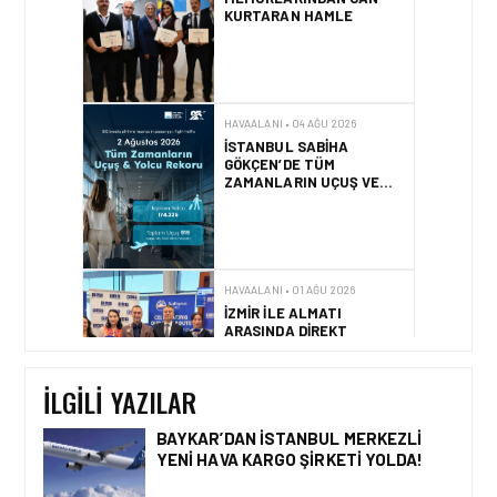
İSTANBUL SABIHA
GÖKÇEN’DE TÜM
ZAMANLARIN UÇUŞ VE
YOLCU REKORU KIRILDI
HAVAALANI • 01 AĞU 2026
İZMIR ILE ALMATI
ARASINDA DIREKT
UÇUŞLAR BAŞLADI
HAVAALANI • 31 TEM 2026
DALAMAN
HAVALIMANI\’NDAN
TÜRKIYE\’DE BIR İLK
İLGILI YAZILAR
BAYKAR’DAN İSTANBUL MERKEZLI
YENI HAVA KARGO ŞIRKETI YOLDA!
HAVAALANI • 05 AĞU 2026