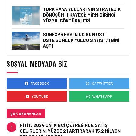
İSTANBUL VALI
YARDIMCISI BEKIR
TÜRK HAVA YOLLARI’NIN STRATEJIK
DINKIRCI’DEN KONTROL
DÖNÜŞÜM HIKAYESI: YIRMIBIRINCI
KULESI’NE ZIYARET
YÜZYIL GÖKTÜRKLERI
SUNEXPRESS’IN ÜÇ GÜN ÜST
ÜSTE GÜNLÜK YOLCU SAYISI 71 BINI
HAVAALANI • 05 AĞU 2026
AŞTI
TASARIMDAN GERÇEĞE:
ANKARA HAVALIMANI
DEVLET KONUKEVI
SOSYAL MEDYADA BIZ
FACEBOOK
X / TWITTER
HAVAALANI • 05 AĞU 2026
ISG’NIN TERMINAL
YOUTUBE
WHATSAPP
MEMURLARINDAN CAN
KURTARAN HAMLE
ÇOK OKUNANLAR
HITIT, 2024’ÜN IKINCI ÇEYREĞINDE SATIŞ
1
GELIRLERINI YÜZDE 21 ARTIRARAK 15,2 MILYON