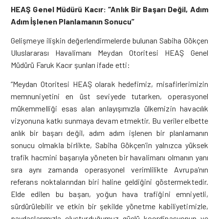
HEAŞ Genel Müdürü Kacır: “Anlık Bir Başarı Değil, Adım
Adım İşlenen Planlamanın Sonucu”
Gelişmeye ilişkin değerlendirmelerde bulunan Sabiha Gökçen
Uluslararası Havalimanı Meydan Otoritesi HEAŞ Genel
Müdürü Faruk Kacır şunları ifade etti:
“Meydan Otoritesi HEAŞ olarak hedefimiz, misafirlerimizin
memnuniyetini en üst seviyede tutarken, operasyonel
mükemmelliği esas alan anlayışımızla ülkemizin havacılık
vizyonuna katkı sunmaya devam etmektir. Bu veriler elbette
anlık bir başarı değil, adım adım işlenen bir planlamanın
sonucu olmakla birlikte, Sabiha Gökçen’in yalnızca yüksek
trafik hacmini başarıyla yöneten bir havalimanı olmanın yanı
sıra aynı zamanda operasyonel verimlilikte Avrupa’nın
referans noktalarından biri haline geldiğini göstermektedir.
Elde edilen bu başarı, yoğun hava trafiğini emniyetli,
sürdürülebilir ve etkin bir şekilde yönetme kabiliyetimizle,
paydaşlarımızla oluşturduğumuz güçlü koordinasyonun ve