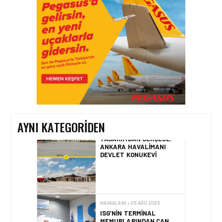
İSTANBUL VALI
YARDIMCISI BEKIR
DINKIRCI’DEN KONTROL
KULESI’NE ZIYARET
HAVAALANI • 05 AĞU 2026
TASARIMDAN GERÇEĞE:
ANKARA HAVALIMANI
DEVLET KONUKEVI
AYNI KATEGORIDEN
HAVAALANI • 05 AĞU 2026
ISG’NIN TERMINAL
MEMURLARINDAN CAN
KURTARAN HAMLE
HAVAALANI • 04 AĞU 2026