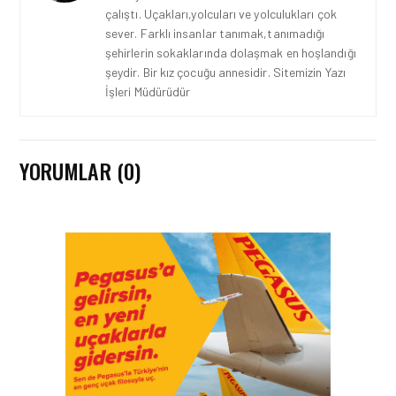
çalıştı. Uçakları,yolcuları ve yolculukları çok
sever. Farklı insanlar tanımak,tanımadığı
şehirlerin sokaklarında dolaşmak en hoşlandığı
şeydir. Bir kız çocuğu annesidir. Sitemizin Yazı
İşleri Müdürüdür
YORUMLAR (0)
HAVAALANI • 05 AĞU 2026
İSTANBUL VALI
YARDIMCISI BEKIR
DINKIRCI’DEN KONTROL
KULESI’NE ZIYARET
HAVAALANI • 05 AĞU 2026