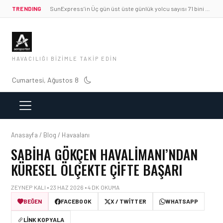
TRENDING
SunExpress’in Üç gün üst üste günlük yolcu sayısı 71 bini aştı
HAVACILIĞI BIZIMLE TAKIP EDIN
Cumartesi, Ağustos 8
Anasayfa / Blog / Havaalanı
SABIHA GÖKÇEN HAVALIMANI’NDAN
KÜRESEL ÖLÇEKTE ÇIFTE BAŞARI
ZEYNEP KALI • 23 HAZ 2026 • 4 DK OKUMA
BEĞEN
FACEBOOK
X / TWITTER
WHATSAPP
LINK KOPYALA