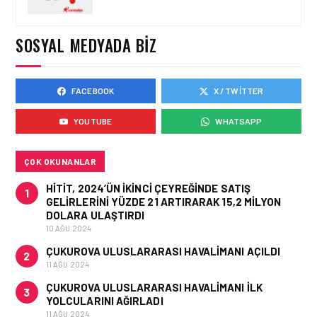
TASARIMDAN GERÇEĞE:
ANKARA HAVALIMANI
DEVLET KONUKEVI
SOSYAL MEDYADA BIZ
FACEBOOK
X / TWITTER
HAVAALANI • 05 AĞU 2026
ISG’NIN TERMINAL
YOUTUBE
WHATSAPP
MEMURLARINDAN CAN
KURTARAN HAMLE
ÇOK OKUNANLAR
HITIT, 2024’ÜN IKINCI ÇEYREĞINDE SATIŞ
1
GELIRLERINI YÜZDE 21 ARTIRARAK 15,2 MILYON
DOLARA ULAŞTIRDI
10 AĞU 2024
ÇUKUROVA ULUSLARARASI HAVALIMANI AÇILDI
2
11 AĞU 2024
ÇUKUROVA ULUSLARARASI HAVALIMANI İLK
3
YOLCULARINI AĞIRLADI
11 AĞU 2024