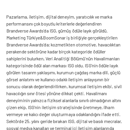
Pazarlama, iletişim, dijital deneyim, yaratıcılık ve marka
performansını çok boyutlu kriterlerle değerlendiren
Brandverse Awards’da ISG, gümüş ödüle layık görüldü.
Marketing Türkiye&BoomSonar iş birliğiyle gerçekleştirilen
Brandverse Awards’da; kozmetikten otomotive, havacılıktan
perakende sektörüne kadar birçok kategoride ödüller
sahiplerini bulurken, Veri Analitiği Bölümü’nün Havalimanları
kategorisinde ödül alan markası ISG oldu. ISG’nin ödüle layık
görülen tasarım yaklaşımı, kurumun çağdaş marka dili, güçlü
görsel anlatımı ve kullanıcı odaklı iletişim anlayışının bir
sonucu olarak değerlendirilirken, kurumsal iletişim ekibi, sivil
havacılığın sınır ötesi yönüne dikkat çekti. Havalimanı
deneyiminin yalnızca fiziksel alanlarla sınırlı olmadığının altını
çizen ekip, ISG’nin iletişim stratejisinde üretmeye, ilham
vermeye ve kalıcı değer oluşturmaya odaklandığını ifade etti.
Sektörde 25. yılını geride bırakan ISG, dijital ve basılı mecralar,
sosyal medya kanalları ve terminal içi iletişim alanlarında