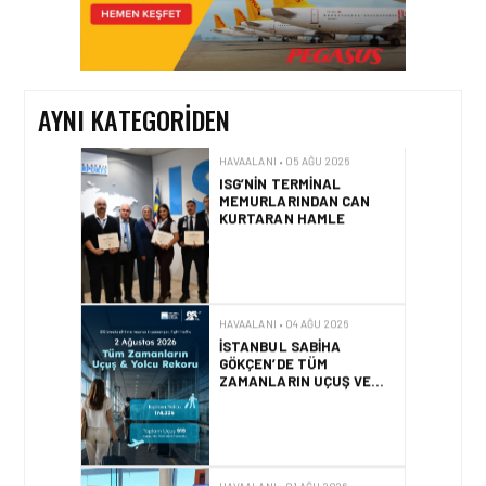
TASARIMDAN GERÇEĞE:
ANKARA HAVALIMANI
DEVLET KONUKEVI
AYNI KATEGORIDEN
HAVAALANI • 05 AĞU 2026
ISG’NIN TERMINAL
MEMURLARINDAN CAN
KURTARAN HAMLE
HAVAALANI • 04 AĞU 2026
İSTANBUL SABIHA
GÖKÇEN’DE TÜM
ZAMANLARIN UÇUŞ VE
YOLCU REKORU KIRILDI
HAVAALANI • 01 AĞU 2026