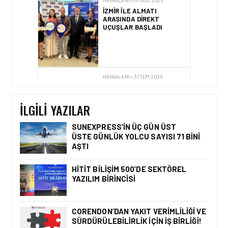
İZMIR ILE ALMATI
ARASINDA DIREKT
UÇUŞLAR BAŞLADI
HAVAALANI • 31 TEM 2026
DALAMAN
HAVALIMANI\’NDAN
TÜRKIYE\’DE BIR İLK
İLGILI YAZILAR
SUNEXPRESS’IN ÜÇ GÜN ÜST
ÜSTE GÜNLÜK YOLCU SAYISI 71 BINI
AŞTI
HAVAALANI • 05 AĞU 2026
İSTANBUL VALI
YARDIMCISI BEKIR
HITIT BILIŞIM 500’DE SEKTÖREL
DINKIRCI’DEN KONTROL
YAZILIM BIRINCISI
KULESI’NE ZIYARET
CORENDON’DAN YAKIT VERIMLILIĞI VE
SÜRDÜRÜLEBILIRLIK IÇIN İŞ BIRLIĞI!
HAVAALANI • 05 AĞU 2026