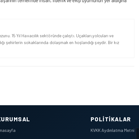
aşarının temelinde insan, liderlik ve
ekip
uyumunun yer aldığına
unu. 15 Yıl Havacılık sektöründe çalıştı. Uçakları,yolcuları ve
ığı şehirlerin sokaklarında dolaşmak en hoşlandığı şeydir. Bir kız
KURUMSAL
POLITIKALAR
nasayfa
KVKK Aydınlatma Metni