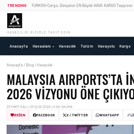
TRENDING
TURKISH Cargo, Dünyanın EN Büyük HAVA KARGO Taşıyıcısı
HAVACILIĞI BIZIMLE TAKIP EDIN
Anasayfa
Havaalanı
Havacılık
Turizm
Havayolu
Kargo
Anasayfa / Blog / Havacılık
MALAYSIA AIRPORTS’TA İ
2026 VIZYONU ÖNE ÇIKIY
ZEYNEP KALI • 23 ŞUB 2026 • 2 DK OKUMA
BEĞEN
FACEBOOK
X / TWITTER
WHATSAPP
L