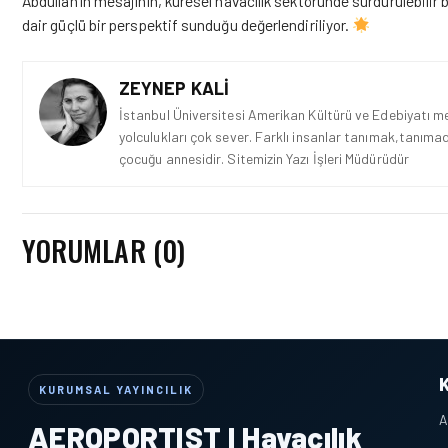
Abdullah’ın mesajının, küresel havacılık sektöründe sürdürülebilir b
dair güçlü bir perspektif sunduğu değerlendiriliyor.
ZEYNEP KALI
İstanbul Üniversitesi Amerikan Kültürü ve Edebiyatı mez
yolculukları çok sever. Farklı insanlar tanımak,tanımad
çocuğu annesidir. Sitemizin Yazı İşleri Müdürüdür
YORUMLAR (0)
KURUMSAL YAYINCILIK
A
AEROPORTIST I Havacılık