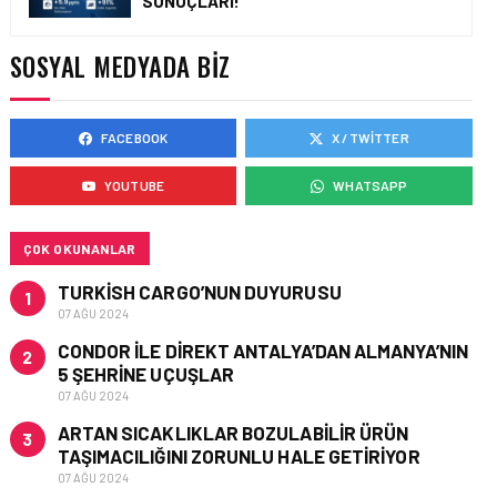
SONUÇLARI!
ÇELEBI HAVACILIK
MACARISTAN’DAN
BUDAPEŞTE GÖNÜLLÜ
SOSYAL MEDYADA BIZ
KURTARMA BIRLIĞI’NE
ANLAMLI DESTEK!
FACEBOOK
X / TWITTER
HAVACILIK • 05 AĞU 2026
AIRBUS A320NEO
YOUTUBE
WHATSAPP
UÇAKLARINDA YOLCU
BINIŞ SÜREÇLERI
SIMÜLASYONLA TEST
EDILDI!
ÇOK OKUNANLAR
TURKISH CARGO’NUN DUYURUSU
1
07 AĞU 2024
CONDOR ILE DIREKT ANTALYA’DAN ALMANYA’NIN
2
5 ŞEHRINE UÇUŞLAR
07 AĞU 2024
ARTAN SICAKLIKLAR BOZULABILIR ÜRÜN
3
TAŞIMACILIĞINI ZORUNLU HALE GETIRIYOR
07 AĞU 2024