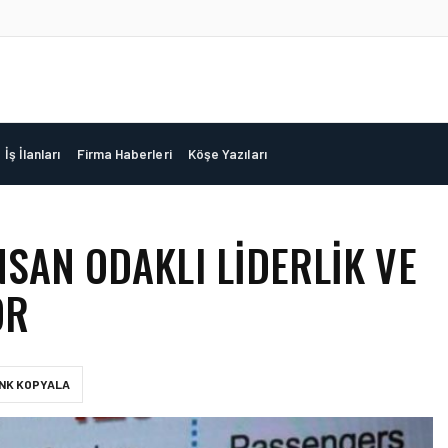
İş İlanları
Firma Haberleri
Köşe Yazıları
NSAN ODAKLI LIDERLIK VE
OR
INK KOPYALA