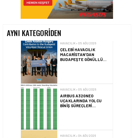
ÇELEBI HAVACILIK
MACARISTAN’DAN
BUDAPEŞTE GÖNÜLLÜ
KURTARMA BIRLIĞI’NE
ANLAMLI DESTEK!
AYNI KATEGORIDEN
HAVACILIK • 05 AĞU 2026
AIRBUS A320NEO
UÇAKLARINDA YOLCU
BINIŞ SÜREÇLERI
SIMÜLASYONLA TEST
EDILDI!
HAVACILIK • 04 AĞU 2026
2025 YILINDA PILOTLAR
ENÇOK KUŞ ÇARPMA
OLAYINI RAPOR ETTI
HAVACILIK • 04 AĞU 2026