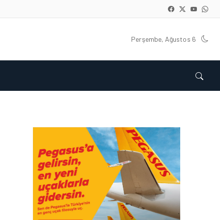
Perşembe, Ağustos 6
HAVACILIK • 05 AĞU 2026
YAKIT MALIYETLERINDEKI
YÜZDE 46’LIK ARTIŞA
KARŞI HANGI ÖNLEMLER
ALINIYOR?
HAVACILIK • 05 AĞU 2026