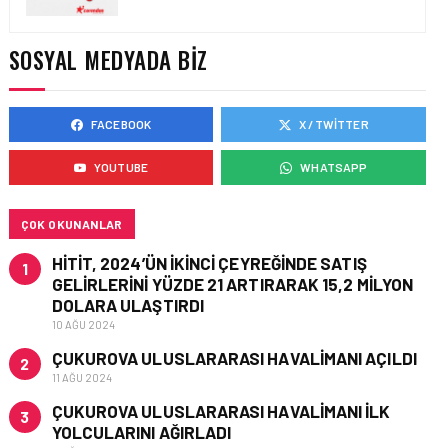
TASARIMDAN GERÇEĞE:
ANKARA HAVALIMANI
DEVLET KONUKEVI
SOSYAL MEDYADA BIZ
FACEBOOK
X / TWITTER
HAVAALANI • 05 AĞU 2026
ISG’NIN TERMINAL
YOUTUBE
WHATSAPP
MEMURLARINDAN CAN
KURTARAN HAMLE
ÇOK OKUNANLAR
HITIT, 2024’ÜN IKINCI ÇEYREĞINDE SATIŞ
1
GELIRLERINI YÜZDE 21 ARTIRARAK 15,2 MILYON
DOLARA ULAŞTIRDI
10 AĞU 2024
ÇUKUROVA ULUSLARARASI HAVALIMANI AÇILDI
2
11 AĞU 2024
ÇUKUROVA ULUSLARARASI HAVALIMANI İLK
3
YOLCULARINI AĞIRLADI