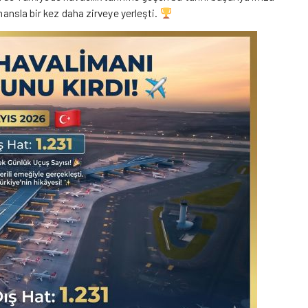
rmansla bir kez daha zirveye yerleşti.