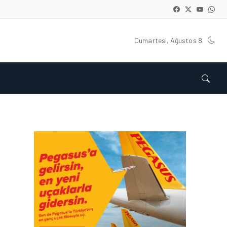
Cumartesi, Ağustos 8
HAVAALANI • 05 AĞU 2026
İSTANBUL VALI
YARDIMCISI BEKIR
DINKIRCI’DEN KONTROL
KULESI’NE ZIYARET
HAVAALANI • 05 AĞU 2026