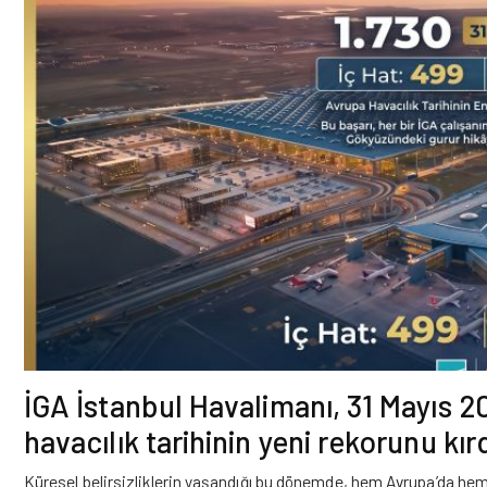
İGA İstanbul Havalimanı, 31 Mayıs 2
havacılık tarihinin yeni rekorunu kırd
Küresel belirsizliklerin yaşandığı bu dönemde, hem Avrupa’da hem 