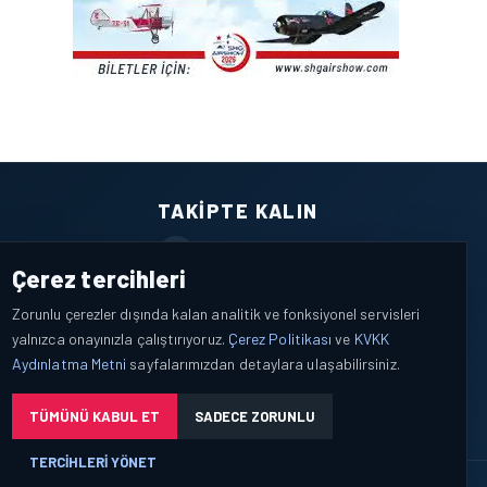
TAKIPTE KALIN
Facebook
Çerez tercihleri
X / Twitter
Zorunlu çerezler dışında kalan analitik ve fonksiyonel servisleri
yalnızca onayınızla çalıştırıyoruz.
Çerez Politikası
ve
KVKK
YouTube
Aydınlatma Metni
sayfalarımızdan detaylara ulaşabilirsiniz.
WhatsApp
TÜMÜNÜ KABUL ET
SADECE ZORUNLU
TERCIHLERI YÖNET