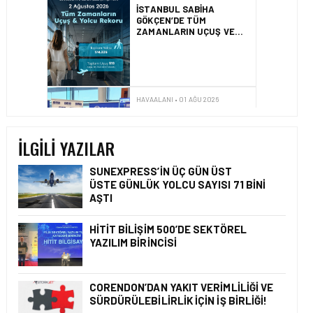
İZMIR ILE ALMATI
ARASINDA DIREKT
UÇUŞLAR BAŞLADI
HAVAALANI • 31 TEM 2026
DALAMAN
HAVALIMANI\’NDAN
TÜRKIYE\’DE BIR İLK
İLGILI YAZILAR
SUNEXPRESS’IN ÜÇ GÜN ÜST
ÜSTE GÜNLÜK YOLCU SAYISI 71 BINI
AŞTI
HAVAALANI • 05 AĞU 2026
İSTANBUL VALI
YARDIMCISI BEKIR
HITIT BILIŞIM 500’DE SEKTÖREL
DINKIRCI’DEN KONTROL
YAZILIM BIRINCISI
KULESI’NE ZIYARET
CORENDON’DAN YAKIT VERIMLILIĞI VE
SÜRDÜRÜLEBILIRLIK IÇIN İŞ BIRLIĞI!
HAVAALANI • 05 AĞU 2026