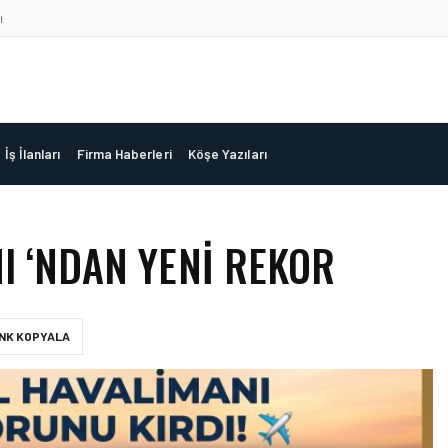
ı
İş İlanları
Firma Haberleri
Köşe Yazıları
I ‘NDAN YENI REKOR
INK KOPYALA