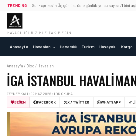
TRENDING
SunExpress’in Üç gün üst üste günlük yolcu sayısı 71 bini aşt
HAVACILIĞI BIZIMLE TAKIP EDIN
Anasayfa
Havaalanı
Havacılık
Turizm
Havayolu
Kargo
Anasayfa / Blog / Havaalanı
İGA İSTANBUL HAVALIMAN
ZEYNEP KALI • 02 HAZ 2026 • 1 DK OKUMA
BEĞEN
FACEBOOK
X / TWITTER
WHATSAPP
L