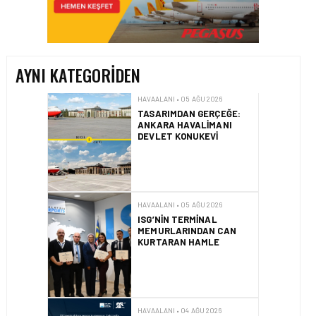
TASARIMDAN GERÇEĞE:
ANKARA HAVALIMANI
DEVLET KONUKEVI
AYNI KATEGORIDEN
HAVAALANI • 05 AĞU 2026
ISG’NIN TERMINAL
MEMURLARINDAN CAN
KURTARAN HAMLE
HAVAALANI • 04 AĞU 2026
İSTANBUL SABIHA
GÖKÇEN’DE TÜM
ZAMANLARIN UÇUŞ VE
YOLCU REKORU KIRILDI
HAVAALANI • 01 AĞU 2026