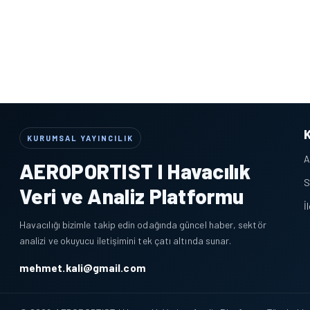
KURUMSAL YAYINCILIK
A
AEROPORTIST I Havacılık
S
Veri ve Analiz Platformu
İ
Havacılığı bizimle takip edin odağında güncel haber, sektör
analizi ve okuyucu iletişimini tek çatı altında sunar.
mehmet.kali@gmail.com