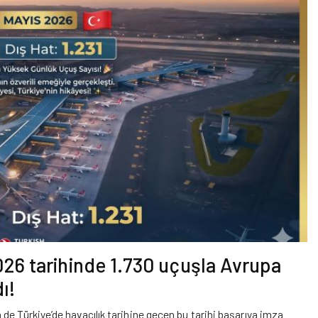
026 tarihinde 1.730 uçuşla Avrupa
ı!
de Türkiye’de havacılık tarihine geçen bu tarihi başarıya imza