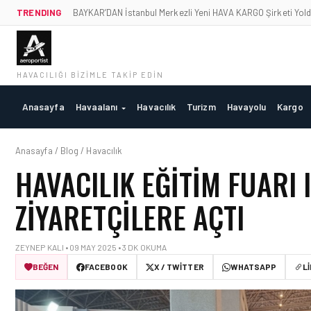
TRENDING
BAYKAR’DAN İstanbul Merkezli Yeni HAVA KARGO Şirketi Yold
HAVACILIĞI BIZIMLE TAKIP EDIN
Anasayfa
Havaalanı
Havacılık
Turizm
Havayolu
Kargo
Anasayfa / Blog / Havacılık
HAVACILIK EĞITIM FUARI 
ZIYARETÇILERE AÇTI
ZEYNEP KALI • 09 MAY 2025 • 3 DK OKUMA
BEĞEN
FACEBOOK
X / TWITTER
WHATSAPP
L