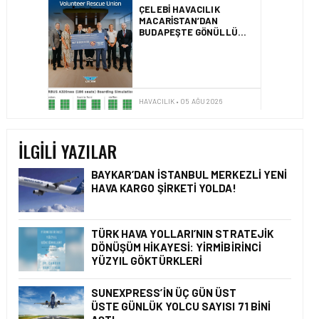
AIRBUS A320NEO
UÇAKLARINDA YOLCU
BINIŞ SÜREÇLERI
SIMÜLASYONLA TEST
EDILDI!
HAVACILIK • 04 AĞU 2026
2025 YILINDA PILOTLAR
ENÇOK KUŞ ÇARPMA
OLAYINI RAPOR ETTI
İLGILI YAZILAR
BAYKAR’DAN İSTANBUL MERKEZLI YENI
HAVA KARGO ŞIRKETI YOLDA!
HAVACILIK • 08 AĞU 2026
TÜRK HAVA YOLLARI’NIN
STRATEJIK DÖNÜŞÜM
TÜRK HAVA YOLLARI’NIN STRATEJIK
HIKAYESI: YIRMIBIRINCI
DÖNÜŞÜM HIKAYESI: YIRMIBIRINCI
YÜZYIL GÖKTÜRKLERI
YÜZYIL GÖKTÜRKLERI
SUNEXPRESS’IN ÜÇ GÜN ÜST
ÜSTE GÜNLÜK YOLCU SAYISI 71 BINI
HAVACILIK • 06 AĞU 2026