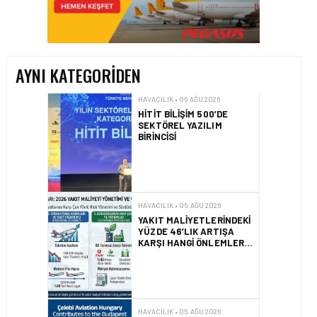
HITIT BILIŞIM 500’DE
SEKTÖREL YAZILIM
BIRINCISI
AYNI KATEGORIDEN
HAVACILIK • 05 AĞU 2026
YAKIT MALIYETLERINDEKI
YÜZDE 46’LIK ARTIŞA
KARŞI HANGI ÖNLEMLER
ALINIYOR?
HAVACILIK • 05 AĞU 2026
ÇELEBI HAVACILIK
MACARISTAN’DAN
BUDAPEŞTE GÖNÜLLÜ
KURTARMA BIRLIĞI’NE
ANLAMLI DESTEK!
HAVACILIK • 05 AĞU 2026