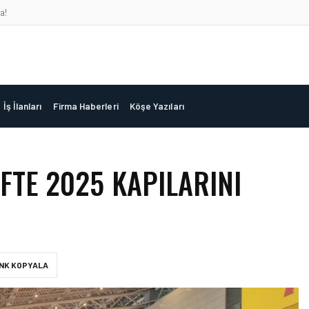
a!
İş İlanları
Firma Haberleri
Köşe Yazıları
IFTE 2025 KAPILARINI
INK KOPYALA