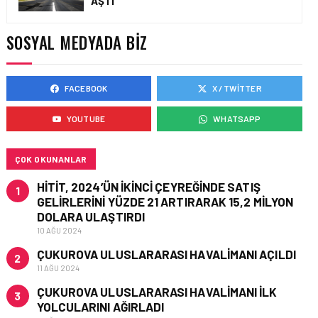
AŞTI
HITIT BILIŞIM 500’DE
SEKTÖREL YAZILIM
BIRINCISI
SOSYAL MEDYADA BIZ
FACEBOOK
X / TWITTER
HAVACILIK • 05 AĞU 2026
YAKIT MALIYETLERINDEKI
YOUTUBE
WHATSAPP
YÜZDE 46’LIK ARTIŞA
KARŞI HANGI ÖNLEMLER
ALINIYOR?
ÇOK OKUNANLAR
HITIT, 2024’ÜN IKINCI ÇEYREĞINDE SATIŞ
1
GELIRLERINI YÜZDE 21 ARTIRARAK 15,2 MILYON
DOLARA ULAŞTIRDI
10 AĞU 2024
ÇUKUROVA ULUSLARARASI HAVALIMANI AÇILDI
2
11 AĞU 2024
ÇUKUROVA ULUSLARARASI HAVALIMANI İLK
3
YOLCULARINI AĞIRLADI