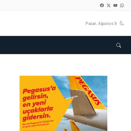
Pazar, Ağustos 9
HAVACILIK • 08 AĞU 2026
TÜRK HAVA YOLLARI’NIN
STRATEJIK DÖNÜŞÜM
HIKAYESI: YIRMIBIRINCI
YÜZYIL GÖKTÜRKLERI
HAVACILIK • 06 AĞU 2026