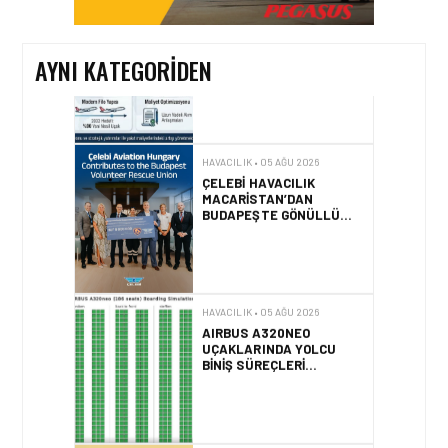
ALINIYOR?
AYNI KATEGORIDEN
HAVACILIK • 05 AĞU 2026
ÇELEBI HAVACILIK
MACARISTAN’DAN
BUDAPEŞTE GÖNÜLLÜ
KURTARMA BIRLIĞI’NE
ANLAMLI DESTEK!
HAVACILIK • 05 AĞU 2026
AIRBUS A320NEO
UÇAKLARINDA YOLCU
BINIŞ SÜREÇLERI
SIMÜLASYONLA TEST
EDILDI!
HAVACILIK • 04 AĞU 2026
2025 YILINDA PILOTLAR
ENÇOK KUŞ ÇARPMA
OLAYINI RAPOR ETTI