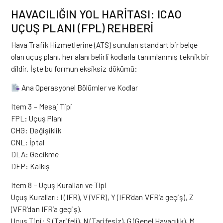
HAVACILIĞIN YOL HARİTASI: ICAO
UÇUŞ PLANI (FPL) REHBERİ
Hava Trafik Hizmetlerine (ATS) sunulan standart bir belge
olan
uçuş
planı, her alanı belirli kodlarla tanımlanmış teknik bir
dildir. İşte bu formun eksiksiz dökümü:
Ana Operasyonel Bölümler ve Kodlar
Item 3 – Mesaj Tipi
FPL: Uçuş Planı
CHG: Değişiklik
CNL: İptal
DLA: Gecikme
DEP: Kalkış
Item 8 – Uçuş Kuralları ve Tipi
Uçuş Kuralları: I (IFR), V (VFR), Y (IFR’dan VFR’a geçiş), Z
(VFR’dan IFR’a geçiş).
Uçuş Tipi: S (Tarifeli), N (Tarifesiz), G (Genel Havacılık), M