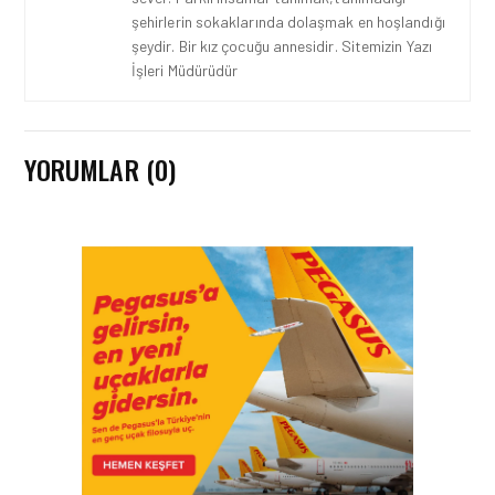
şehirlerin sokaklarında dolaşmak en hoşlandığı
şeydir. Bir kız çocuğu annesidir. Sitemizin Yazı
İşleri Müdürüdür
YORUMLAR (0)
HAVACILIK • 06 AĞU 2026
HITIT BILIŞIM 500’DE
SEKTÖREL YAZILIM
BIRINCISI
HAVACILIK • 05 AĞU 2026
YAKIT MALIYETLERINDEKI
YÜZDE 46’LIK ARTIŞA
KARŞI HANGI ÖNLEMLER