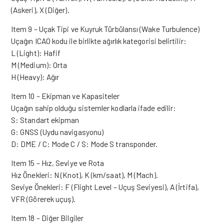
(Askeri), X (Diğer).
Item 9 – Uçak Tipi ve Kuyruk Türbülansı (Wake Turbulence)
Uçağın ICAO kodu ile birlikte ağırlık kategorisi belirtilir:
L (Light): Hafif
M (Medium): Orta
H (Heavy): Ağır
Item 10 – Ekipman ve Kapasiteler
Uçağın sahip olduğu sistemler kodlarla ifade edilir:
S: Standart ekipman
G: GNSS (Uydu navigasyonu)
D: DME / C: Mode C / S: Mode S transponder.
Item 15 – Hız, Seviye ve Rota
Hız Önekleri: N (Knot), K (km/saat), M (Mach).
Seviye Önekleri: F (Flight Level – Uçuş Seviyesi), A (İrtifa),
VFR (Görerek uçuş).
Item 18 – Diğer Bilgiler