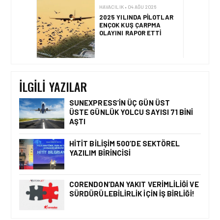
HAVACILIK • 04 AĞU 2026
IFATCA 2027 YILLIK
KONFERANSI TÜRKIYE’DE
DÜZENLENECEK!
İLGILI YAZILAR
SUNEXPRESS’IN ÜÇ GÜN ÜST
ÜSTE GÜNLÜK YOLCU SAYISI 71 BINI
AŞTI
HAVACILIK • 06 AĞU 2026
HITIT BILIŞIM 500’DE
SEKTÖREL YAZILIM
HITIT BILIŞIM 500’DE SEKTÖREL
BIRINCISI
YAZILIM BIRINCISI
CORENDON’DAN YAKIT VERIMLILIĞI VE
SÜRDÜRÜLEBILIRLIK IÇIN İŞ BIRLIĞI!
HAVACILIK • 05 AĞU 2026
YAKIT MALIYETLERINDEKI
YÜZDE 46’LIK ARTIŞA