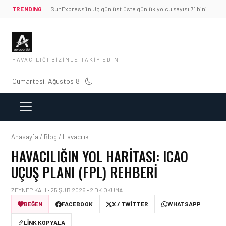
TRENDING
SunExpress’in Üç gün üst üste günlük yolcu sayısı 71 bini aştı
HAVACILIĞI BIZIMLE TAKIP EDIN
Cumartesi, Ağustos 8
Anasayfa / Blog / Havacılık
HAVACILIĞIN YOL HARITASI: ICAO
UÇUŞ PLANI (FPL) REHBERI
ZEYNEP KALI • 25 ŞUB 2026 • 2 DK OKUMA
BEĞEN
FACEBOOK
X / TWITTER
WHATSAPP
LINK KOPYALA