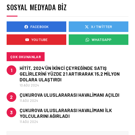
KARŞI HANGI ÖNLEMLER
SOSYAL MEDYADA BIZ
ALINIYOR?
FACEBOOK
X / TWITTER
HAVACILIK • 05 AĞU 2026
ÇELEBI HAVACILIK
YOUTUBE
WHATSAPP
MACARISTAN’DAN
BUDAPEŞTE GÖNÜLLÜ
KURTARMA BIRLIĞI’NE
ANLAMLI DESTEK!
ÇOK OKUNANLAR
HITIT, 2024’ÜN IKINCI ÇEYREĞINDE SATIŞ
1
GELIRLERINI YÜZDE 21 ARTIRARAK 15,2 MILYON
DOLARA ULAŞTIRDI
10 AĞU 2024
ÇUKUROVA ULUSLARARASI HAVALIMANI AÇILDI
2
11 AĞU 2024
ÇUKUROVA ULUSLARARASI HAVALIMANI İLK
3
YOLCULARINI AĞIRLADI
11 AĞU 2024