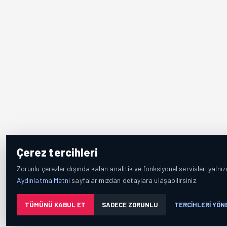
Çerez tercihleri
Zorunlu çerezler dışında kalan analitik ve fonksiyonel servisleri yalnız
Aydınlatma Metni
sayfalarımızdan detaylara ulaşabilirsiniz.
TÜMÜNÜ KABUL ET
SADECE ZORUNLU
TERCIHLERI YÖN