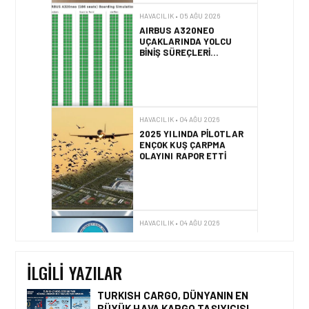
HAVACILIK • 04 AĞU 2026
2025 YILINDA PILOTLAR
ENÇOK KUŞ ÇARPMA
OLAYINI RAPOR ETTI
HAVACILIK • 04 AĞU 2026
IFATCA 2027 YILLIK
KONFERANSI TÜRKIYE’DE
DÜZENLENECEK!
HAVACILIK • 04 AĞU 2026
ÇELEBI HAVACILIK, TÜRK
HAVA YOLLARI İŞ
BIRLIĞIYLE KENYA
OPERASYONLARINI
İLGILI YAZILAR
GÜÇLENDIRIYOR
TURKISH CARGO, DÜNYANIN EN
BÜYÜK HAVA KARGO TAŞIYICISI