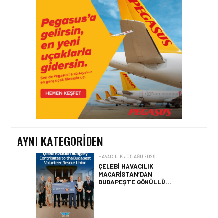
HAVACILIK • 05 AĞU 2026
YAKIT MALIYETLERINDEKI
YÜZDE 46’LIK ARTIŞA
KARŞI HANGI ÖNLEMLER
ALINIYOR?
HAVACILIK • 05 AĞU 2026
ÇELEBI HAVACILIK
MACARISTAN’DAN
BUDAPEŞTE GÖNÜLLÜ
KURTARMA BIRLIĞI’NE
ANLAMLI DESTEK!
AYNI KATEGORIDEN
HAVACILIK • 05 AĞU 2026
AIRBUS A320NEO
UÇAKLARINDA YOLCU
BINIŞ SÜREÇLERI
SIMÜLASYONLA TEST
EDILDI!