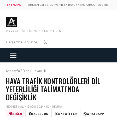
TRENDING
TURKISH Cargo, Dünyanın EN Büyük HAVA KARGO Taşıyıcısı
HAVACILIĞI BIZIMLE TAKIP EDIN
Perşembe, Ağustos 6
Anasayfa / Blog / Havacılık
HAVA TRAFIK KONTROLÖRLERI DIL
YETERLILIĞI TALIMATI’NDA
DEĞIŞIKLIK
MEHMET KALI • 19 AĞU 2024 • 1 DK OKUMA
BEĞEN
FACEBOOK
X / TWITTER
WHATSAPP