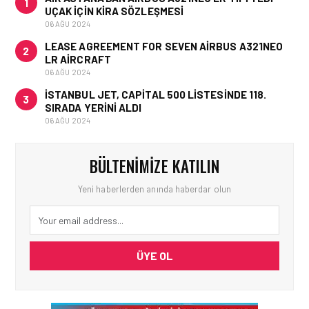
1
UÇAK IÇIN KIRA SÖZLEŞMESI
06 AĞU 2024
LEASE AGREEMENT FOR SEVEN AIRBUS A321NEO
2
LR AIRCRAFT
06 AĞU 2024
İSTANBUL JET, CAPITAL 500 LISTESINDE 118.
3
SIRADA YERINI ALDI
06 AĞU 2024
BÜLTENIMIZE KATILIN
Yeni haberlerden anında haberdar olun
ÜYE OL