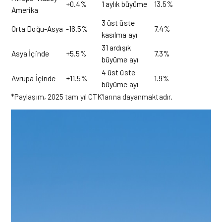
+0.4%
1 aylık büyüme
13.5%
Amerika
3 üst üste
Orta Doğu-Asya
-16.5%
7.4%
kasılma ayı
31 ardışık
Asya İçinde
+5.5%
7.3%
büyüme ayı
4 üst üste
Avrupa İçinde
+11.5%
1.9%
büyüme ayı
*Paylaşım, 2025 tam yıl CTK’larına dayanmaktadır.