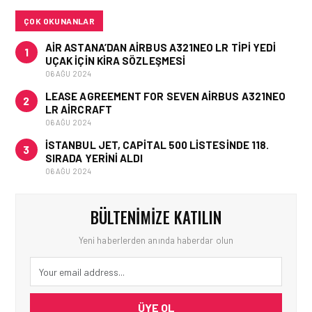
OLDU
ÇOK OKUNANLAR
AIR ASTANA’DAN AIRBUS A321NEO LR TIPI YEDI
1
UÇAK IÇIN KIRA SÖZLEŞMESI
06 AĞU 2024
LEASE AGREEMENT FOR SEVEN AIRBUS A321NEO
2
LR AIRCRAFT
06 AĞU 2024
İSTANBUL JET, CAPITAL 500 LISTESINDE 118.
3
SIRADA YERINI ALDI
06 AĞU 2024
BÜLTENIMIZE KATILIN
Yeni haberlerden anında haberdar olun
ÜYE OL