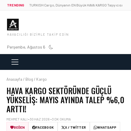
TRENDING
TURKISH Cargo, Dünyanın EN Büyük HAVA KARGO Taşıyıcısı
HAVACILIĞI BIZIMLE TAKIP EDIN
Perşembe, Ağustos 6
Anasayfa / Blog / Kargo
HAVA KARGO SEKTÖRÜNDE GÜÇLÜ
YÜKSELIŞ: MAYIS AYINDA TALEP %6,0
ARTTI!
MEHMET KALI • 30 HAZ 2026 • 3 DK OKUMA
BEĞEN
FACEBOOK
X / TWITTER
WHATSAPP