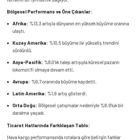
Bölgesel Performans ve Öne Çıkanlar:
Afrika:
%13,3 artışla dünyanın en yüksek büyüme oranına
ulaştı.
Kuzey Amerika:
%10,5 büyüme ile yükseliş trendini
sürdürdü.
Asya-Pasifik:
%8,0’lık talep artışıyla küresel pazarın
lokomotifi olmaya devam etti.
Avrupa:
%6,7 oranında büyüme kaydetti.
Latin Amerika:
%1,9 artış gösterdi.
Orta Doğu:
Bölgesel çatışmalar nedeniyle %8,9’luk bir
daralma yaşadı.
Ticaret Hatlarında Farklılaşan Tablo:
Hava kargo performansında rotalara göre belirgin farklar