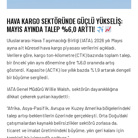
HAVA KARGO SEKTÖRÜNDE GÜÇLÜ YÜKSELİŞ:
MAYIS AYINDA TALEP %6,0 ARTTI!
Uluslararası Hava Taşımacılığı Birliği (IATA), 2026 yılı Mayıs
ayına ait küresel hava kargo piyasası verilerini açıkladı.
Verilere göre, kargo ton-kilometre (CTK) bazında toplam talep,
bir önceki yılın aynı dönemine göre %6,0 oranında artış
gösterdi. Kapasite (ACTK) ise yıllık bazda %1,9 artarak dengeli
bir büyüme sergiledi.
IATA Genel Müdürü Willie Walsh, sektörün dayanıklılığına
dikkat çekerek şunları kaydetti:
“Afrika, Asya-Pasifik, Avrupa ve Kuzey Amerika bölgelerindeki
talep artışı beklentilerin üzerinde gerçekleşti. Orta Doğu’daki
çatışmalardan kaynaklı belirsizlikler sektörü zorlasa da,
ticaret ve imalat üretimindeki büyüme, yılın geri kalanı için
temkinli bir iyimserlik sağlıyor.”