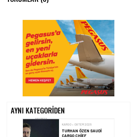
KARGO • 05 AĞU 2026
KARGO GELIRLERINDEKI
‘LÜK BÜYÜMENIN TEMEL
SEBEPLERI NELERDIR?
KARGO • 26 TEM 2026
HONG KONG VE ÇIN’DEN
AVRUPA’YA HAVA
KARGODA SERT DÜŞÜŞ
AYNI KATEGORIDEN
KARGO • 08 TEM 2026
TURHAN ÖZEN SAUDI
CARGO CHIEF
COMMERCIAL OFFICER