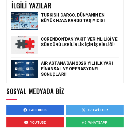
İLGILI YAZILAR
TURKISH CARGO, DÜNYANIN EN
BÜYÜK HAVA KARGO TAŞIYICISI
KARGO • 05 AĞU 2026
KARGO GELIRLERINDEKI
‘LÜK BÜYÜMENIN TEMEL
CORENDON’DAN YAKIT VERIMLILIĞI VE
SEBEPLERI NELERDIR?
SÜRDÜRÜLEBILIRLIK IÇIN İŞ BIRLIĞI!
AIR ASTANA’DAN 2026 YILI İLK YARI
FINANSAL VE OPERASYONEL
KARGO • 26 TEM 2026
SONUÇLARI!
HONG KONG VE ÇIN’DEN
AVRUPA’YA HAVA
KARGODA SERT DÜŞÜŞ
SOSYAL MEDYADA BIZ
FACEBOOK
X / TWITTER
KARGO • 08 TEM 2026
TURHAN ÖZEN SAUDI
YOUTUBE
WHATSAPP
CARGO CHIEF
COMMERCIAL OFFICER