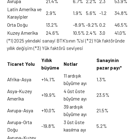
Avrupa
21.4%
6.7%
2.2%
2.3
53.9%
Latin Amerika ve
2.9%
1.9%
5.6%
-1.2
34.8%
Karayipler
Orta Doğu
13.2%
-8.9%
-9.2%
0.2
46.5%
Kuzey Amerika
24.6%
10.5%
2.4%
3.0
41.0%
(*1) 2025 yılındaki sanayi BTK’sının %’si (*2) Yük faktöründe
yıllık değişim (*3) Yük faktörü seviyesi
Yıllık
Sanayinin
Ticaret Yolu
Notlar
büyüme
pazar payı*
11 ardışık
Afrika-Asya
+14.1%
1.3%
büyüme ayı
Asya-Kuzey
4 üst üste
+19.9%
23.5%
Amerika
büyüme ayı
39 ardışık
Avrupa-Asya
+10.0%
21.5%
büyüme ayı
Avrupa-Orta
3 üst üste
-19.8%
5.2%
Doğu
kasılma ayı
Avrupa-Kuzey