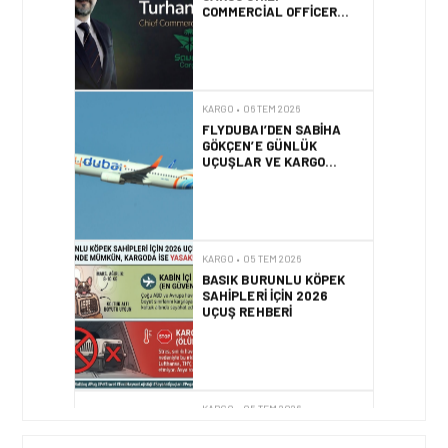
OLDU
KARGO • 06 TEM 2026
FLYDUBAI’DEN SABIHA
GÖKÇEN’E GÜNLÜK
UÇUŞLAR VE KARGO
HIZMETI BAŞLADI!
KARGO • 05 TEM 2026
BASIK BURUNLU KÖPEK
SAHIPLERI IÇIN 2026
UÇUŞ REHBERI
KARGO • 05 TEM 2026
BANGLADEŞ HAVA KARGO
PAZARINDA YENI KRITER