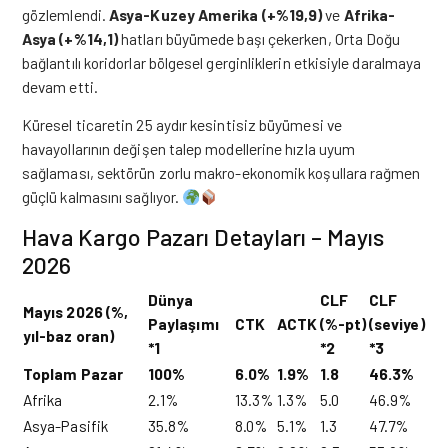
gözlemlendi.
Asya-Kuzey Amerika (+%19,9)
ve
Afrika-
Asya (+%14,1)
hatları büyümede başı çekerken, Orta Doğu
bağlantılı koridorlar bölgesel gerginliklerin etkisiyle daralmaya
devam etti.
Küresel ticaretin 25 aydır kesintisiz büyümesi ve
havayollarının değişen talep modellerine hızla uyum
sağlaması, sektörün zorlu makro-ekonomik koşullara rağmen
güçlü kalmasını sağlıyor.
Hava Kargo Pazarı Detayları – Mayıs
2026
Dünya
CLF
CLF
Mayıs 2026 (%,
Paylaşımı
CTK
ACTK
(%-pt)
(seviye)
yıl-baz oran)
*1
*2
*3
Toplam Pazar
100%
6.0%
1.9%
1.8
46.3%
Afrika
2.1%
13.3%
1.3%
5.0
46.9%
Asya-Pasifik
35.8%
8.0%
5.1%
1.3
47.7%