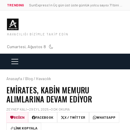
TRENDING
SunExpress’in Üç gün üst üste günlük yolcu sayısı 71 bini aştı
HAVACILIĞI BIZIMLE TAKIP EDIN
Cumartesi, Ağustos 8
Anasayfa / Blog / Havacılık
EMIRATES, KABIN MEMURU
ALIMLARINA DEVAM EDIYOR
ZEYNEP KALI • 29 EYL 2025 • 3 DK OKUMA
BEĞEN
FACEBOOK
X / TWITTER
WHATSAPP
LINK KOPYALA