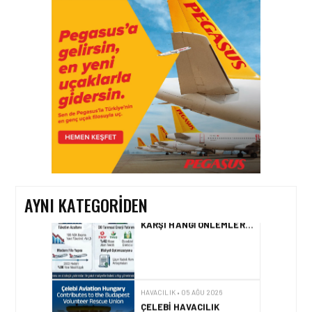
HAVACILIK • 06 AĞU 2026
HITIT BILIŞIM 500’DE
SEKTÖREL YAZILIM
BIRINCISI
HAVACILIK • 05 AĞU 2026
YAKIT MALIYETLERINDEKI
YÜZDE 46’LIK ARTIŞA
KARŞI HANGI ÖNLEMLER
ALINIYOR?
AYNI KATEGORIDEN
HAVACILIK • 05 AĞU 2026
ÇELEBI HAVACILIK
MACARISTAN’DAN
BUDAPEŞTE GÖNÜLLÜ
KURTARMA BIRLIĞI’NE
ANLAMLI DESTEK!