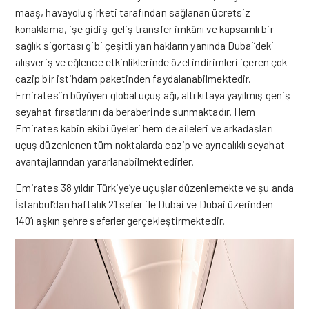
maaş, havayolu şirketi tarafından sağlanan ücretsiz
konaklama, işe gidiş-geliş transfer imkânı ve kapsamlı bir
sağlık sigortası gibi çeşitli yan hakların yanında Dubai’deki
alışveriş ve eğlence etkinliklerinde özel indirimleri içeren çok
cazip bir istihdam paketinden faydalanabilmektedir.
Emirates’in büyüyen global uçuş ağı, altı kıtaya yayılmış geniş
seyahat fırsatlarını da beraberinde sunmaktadır. Hem
Emirates kabin ekibi üyeleri hem de aileleri ve arkadaşları
uçuş düzenlenen tüm noktalarda cazip ve ayrıcalıklı seyahat
avantajlarından yararlanabilmektedirler.
Emirates 38 yıldır Türkiye’ye uçuşlar düzenlemekte ve şu anda
İstanbul’dan haftalık 21 sefer ile Dubai ve Dubai üzerinden
140’ı aşkın şehre seferler gerçekleştirmektedir.