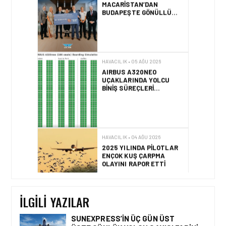
HAVACILIK • 05 AĞU 2026
AIRBUS A320NEO
UÇAKLARINDA YOLCU
BINIŞ SÜREÇLERI
SIMÜLASYONLA TEST
EDILDI!
HAVACILIK • 04 AĞU 2026
2025 YILINDA PILOTLAR
ENÇOK KUŞ ÇARPMA
OLAYINI RAPOR ETTI
HAVACILIK • 04 AĞU 2026
IFATCA 2027 YILLIK
KONFERANSI TÜRKIYE’DE
DÜZENLENECEK!
İLGILI YAZILAR
SUNEXPRESS’IN ÜÇ GÜN ÜST