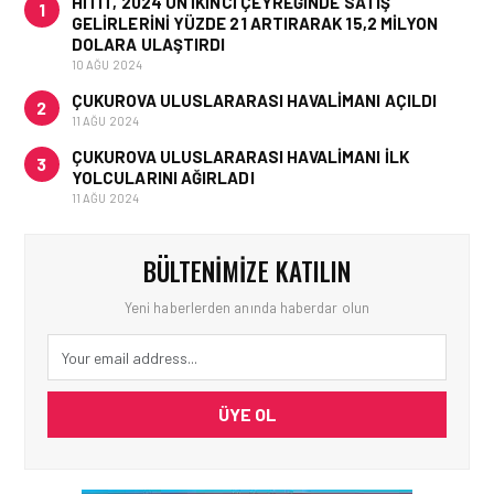
HITIT, 2024’ÜN IKINCI ÇEYREĞINDE SATIŞ
1
GELIRLERINI YÜZDE 21 ARTIRARAK 15,2 MILYON
DOLARA ULAŞTIRDI
10 AĞU 2024
ÇUKUROVA ULUSLARARASI HAVALIMANI AÇILDI
2
11 AĞU 2024
ÇUKUROVA ULUSLARARASI HAVALIMANI İLK
3
YOLCULARINI AĞIRLADI
11 AĞU 2024
BÜLTENIMIZE KATILIN
Yeni haberlerden anında haberdar olun
ÜYE OL