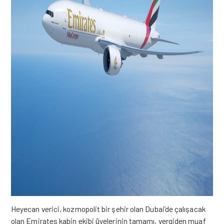
Heyecan verici, kozmopolit bir şehir olan Dubai’de çalışacak
olan Emirates kabin ekibi üyelerinin tamamı, vergiden muaf