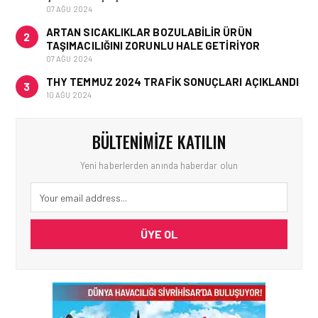
07 AĞU 2024
ARTAN SICAKLIKLAR BOZULABILIR ÜRÜN
2
TAŞIMACILIĞINI ZORUNLU HALE GETIRIYOR
07 AĞU 2024
THY TEMMUZ 2024 TRAFIK SONUÇLARI AÇIKLANDI
3
10 AĞU 2024
BÜLTENIMIZE KATILIN
Yeni haberlerden anında haberdar olun
ÜYE OL