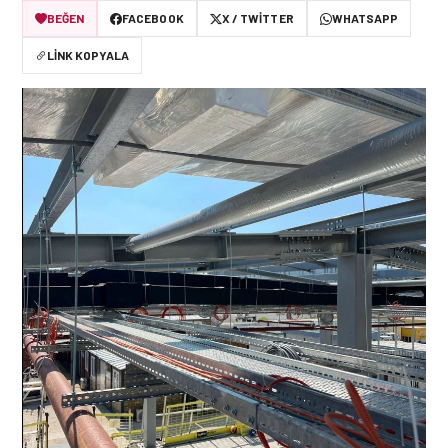
BEĞEN
FACEBOOK
X / TWITTER
WHATSAPP
LINK KOPYALA