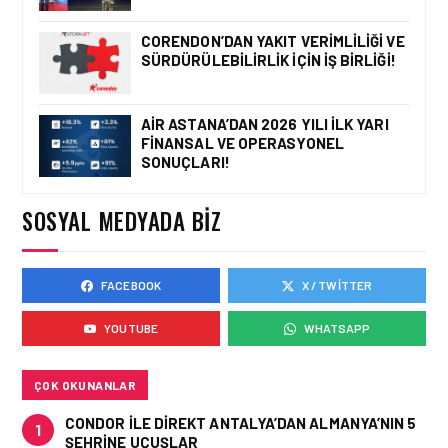
İSTANBUL VALI
YARDIMCISI BEKIR
CORENDON’DAN YAKIT VERIMLILIĞI VE
DINKIRCI’DEN KONTROL
SÜRDÜRÜLEBILIRLIK IÇIN İŞ BIRLIĞI!
KULESI’NE ZIYARET
AIR ASTANA’DAN 2026 YILI İLK YARI
FINANSAL VE OPERASYONEL
HAVAALANI • 05 AĞU 2026
SONUÇLARI!
TASARIMDAN GERÇEĞE:
ANKARA HAVALIMANI
DEVLET KONUKEVI
SOSYAL MEDYADA BIZ
FACEBOOK
X / TWITTER
HAVAALANI • 05 AĞU 2026
ISG’NIN TERMINAL
YOUTUBE
WHATSAPP
MEMURLARINDAN CAN
KURTARAN HAMLE
ÇOK OKUNANLAR
CONDOR ILE DIREKT ANTALYA’DAN ALMANYA’NIN 5
1
ŞEHRINE UÇUŞLAR