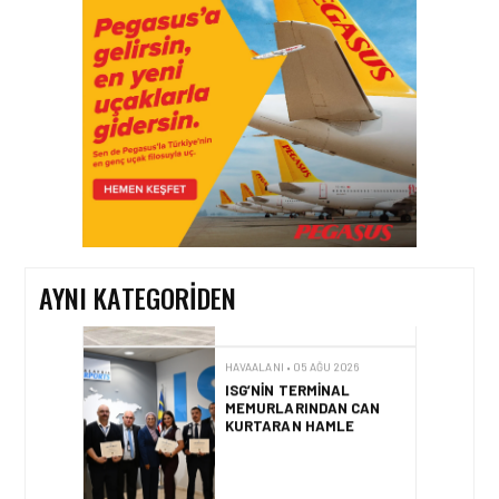
İSTANBUL VALI
YARDIMCISI BEKIR
DINKIRCI’DEN KONTROL
KULESI’NE ZIYARET
HAVAALANI • 05 AĞU 2026
TASARIMDAN GERÇEĞE:
ANKARA HAVALIMANI
DEVLET KONUKEVI
AYNI KATEGORIDEN
HAVAALANI • 05 AĞU 2026
ISG’NIN TERMINAL
MEMURLARINDAN CAN
KURTARAN HAMLE
HAVAALANI • 04 AĞU 2026