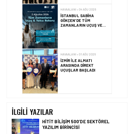
İSTANBUL SABIHA
GÖKÇEN’DE TÜM
ZAMANLARIN UÇUŞ VE
YOLCU REKORU KIRILDI
HAVAALANI • 01 AĞU 2026
İZMIR ILE ALMATI
ARASINDA DIREKT
UÇUŞLAR BAŞLADI
HAVAALANI • 31 TEM 2026
DALAMAN
HAVALIMANI\’NDAN
TÜRKIYE\’DE BIR İLK
İLGILI YAZILAR
HITIT BILIŞIM 500’DE SEKTÖREL
YAZILIM BIRINCISI
HAVAALANI • 05 AĞU 2026