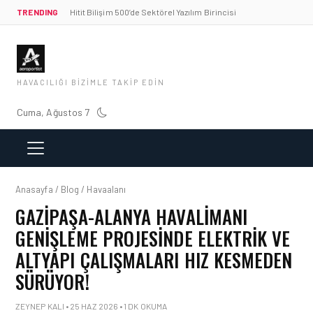
TRENDING
Hitit Bilişim 500’de Sektörel Yazılım Birincisi
HAVACILIĞI BIZIMLE TAKIP EDIN
Cuma, Ağustos 7
Anasayfa / Blog / Havaalanı
GAZIPAŞA-ALANYA HAVALIMANI
GENIŞLEME PROJESINDE ELEKTRIK VE
ALTYAPI ÇALIŞMALARI HIZ KESMEDEN
SÜRÜYOR!
ZEYNEP KALI • 25 HAZ 2026 • 1 DK OKUMA