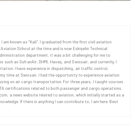
 I am known as "Kali". I graduated from the first civil aviation
l Aviation School at the time and is now Eskişehir Technical
Administration department, it was a bit challenging for me to
es such as SultanAir, DHMI, Havaş, and Swissair, and currently, I
ation. I have experience in dispatching, air traffic control,
 my time at Swissair, I had the opportunity to experience aviation
cusing on air cargo transportation. For three years, I taught courses
d IATA certifications related to both passenger and cargo operations.
om, a news website related to aviation, which initially started as a
nowledge. If there is anything I can contribute to, I am here. Best