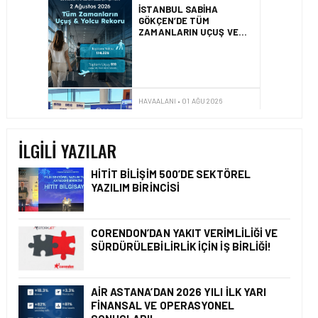
İZMIR ILE ALMATI
ARASINDA DIREKT
UÇUŞLAR BAŞLADI
HAVAALANI • 31 TEM 2026
DALAMAN
HAVALIMANI\’NDAN
TÜRKIYE\’DE BIR İLK
İLGILI YAZILAR
HITIT BILIŞIM 500’DE SEKTÖREL
YAZILIM BIRINCISI
HAVAALANI • 05 AĞU 2026
İSTANBUL VALI
YARDIMCISI BEKIR
CORENDON’DAN YAKIT VERIMLILIĞI VE
DINKIRCI’DEN KONTROL
SÜRDÜRÜLEBILIRLIK IÇIN İŞ BIRLIĞI!
KULESI’NE ZIYARET
AIR ASTANA’DAN 2026 YILI İLK YARI
FINANSAL VE OPERASYONEL
HAVAALANI • 05 AĞU 2026