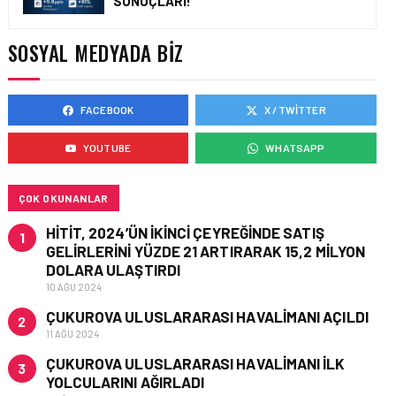
SONUÇLARI!
TASARIMDAN GERÇEĞE:
ANKARA HAVALIMANI
DEVLET KONUKEVI
SOSYAL MEDYADA BIZ
FACEBOOK
X / TWITTER
HAVAALANI • 05 AĞU 2026
ISG’NIN TERMINAL
YOUTUBE
WHATSAPP
MEMURLARINDAN CAN
KURTARAN HAMLE
ÇOK OKUNANLAR
HITIT, 2024’ÜN IKINCI ÇEYREĞINDE SATIŞ
1
GELIRLERINI YÜZDE 21 ARTIRARAK 15,2 MILYON
DOLARA ULAŞTIRDI
10 AĞU 2024
ÇUKUROVA ULUSLARARASI HAVALIMANI AÇILDI
2
11 AĞU 2024
ÇUKUROVA ULUSLARARASI HAVALIMANI İLK
3
YOLCULARINI AĞIRLADI