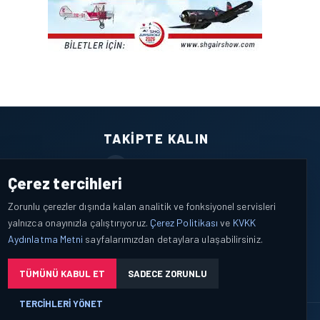
TAKIPTE KALIN
Facebook
Çerez tercihleri
X / Twitter
Zorunlu çerezler dışında kalan analitik ve fonksiyonel servisleri
yalnızca onayınızla çalıştırıyoruz.
Çerez Politikası
ve
KVKK
YouTube
Aydınlatma Metni
sayfalarımızdan detaylara ulaşabilirsiniz.
WhatsApp
TÜMÜNÜ KABUL ET
SADECE ZORUNLU
TERCIHLERI YÖNET