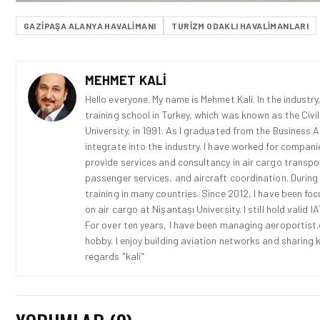
GAZIPAŞA ALANYA HAVALIMANI
TURIZM ODAKLI HAVALIMANLARI
MEHMET KALI
Hello everyone. My name is Mehmet Kali. In the industry,
training school in Turkey, which was known as the Civi
University, in 1991. As I graduated from the Business 
integrate into the industry. I have worked for compani
provide services and consultancy in air cargo transport
passenger services, and aircraft coordination. During
training in many countries. Since 2012, I have been fo
on air cargo at Nişantaşı University. I still hold vali
For over ten years, I have been managing aeroportist.c
hobby. I enjoy building aviation networks and sharing k
regards "kali"