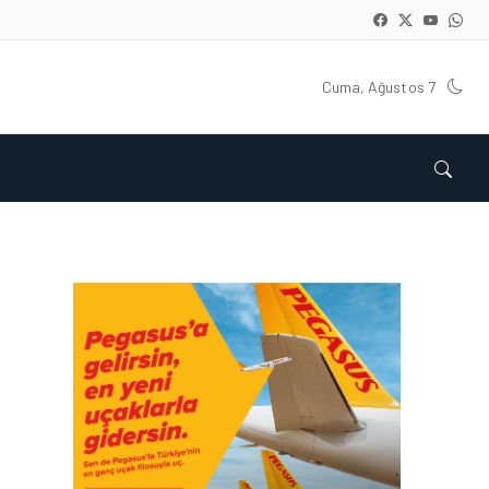
Cuma, Ağustos 7
HAVAALANI • 05 AĞU 2026
İSTANBUL VALI
YARDIMCISI BEKIR
DINKIRCI’DEN KONTROL
KULESI’NE ZIYARET
HAVAALANI • 05 AĞU 2026