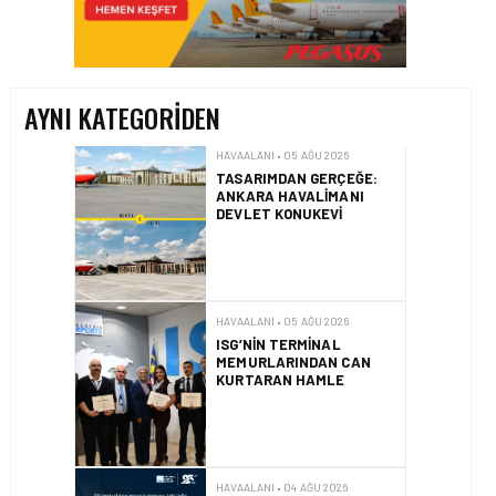
TASARIMDAN GERÇEĞE:
ANKARA HAVALIMANI
DEVLET KONUKEVI
AYNI KATEGORIDEN
HAVAALANI • 05 AĞU 2026
ISG’NIN TERMINAL
MEMURLARINDAN CAN
KURTARAN HAMLE
HAVAALANI • 04 AĞU 2026
İSTANBUL SABIHA
GÖKÇEN’DE TÜM
ZAMANLARIN UÇUŞ VE
YOLCU REKORU KIRILDI
HAVAALANI • 01 AĞU 2026