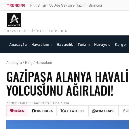
TRENDING
Hitit Bilişim 500’de Sektörel Yazılım Birincisi
HAVACILIĞI BIZIMLE TAKIP EDIN
Anasayfa
Havaalanı
Havacılık
Turizm
Havayolu
Kargo
Anasayfa / Blog / Havaalanı
GAZIPAŞA ALANYA HAVALI
YOLCUSUNU AĞIRLADI!
MEHMET KALI • 22 KAS 2024 • 1 DK OKUMA
BEĞEN
FACEBOOK
X / TWITTER
WHATSAPP
L