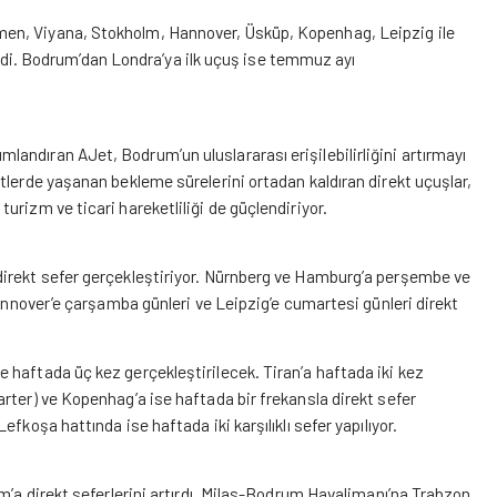
en, Viyana, Stokholm, Hannover, Üsküp, Kopenhag, Leipzig ile
irildi. Bodrum’dan Londra’ya ilk uçuş ise temmuz ayı
andıran AJet, Bodrum’un uluslararası erişilebilirliğini artırmayı
tlerde yaşanan bekleme sürelerini ortadan kaldıran direkt uçuşlar,
rizm ve ticari hareketliliği de güçlendiriyor.
direkt sefer gerçekleştiriyor. Nürnberg ve Hamburg’a perşembe ve
Hannover’e çarşamba günleri ve Leipzig’e cumartesi günleri direkt
 haftada üç kez gerçekleştirilecek. Tiran’a haftada iki kez
rter) ve Kopenhag’a ise haftada bir frekansla direkt sefer
fkoşa hattında ise haftada iki karşılıklı sefer yapılıyor.
m’a direkt seferlerini artırdı. Milas-Bodrum Havalimanı’na Trabzon,