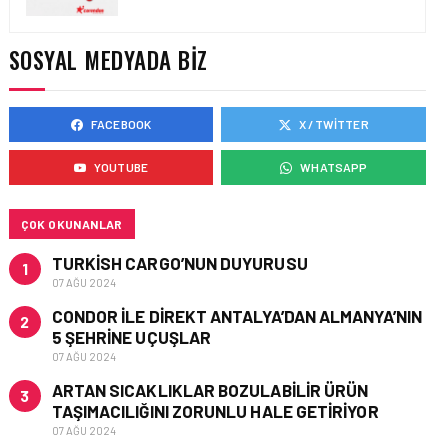
TASARIMDAN GERÇEĞE:
ANKARA HAVALIMANI
DEVLET KONUKEVI
SOSYAL MEDYADA BIZ
FACEBOOK
X / TWITTER
HAVAALANI • 05 AĞU 2026
ISG’NIN TERMINAL
YOUTUBE
WHATSAPP
MEMURLARINDAN CAN
KURTARAN HAMLE
ÇOK OKUNANLAR
TURKISH CARGO’NUN DUYURUSU
1
07 AĞU 2024
CONDOR ILE DIREKT ANTALYA’DAN ALMANYA’NIN
2
5 ŞEHRINE UÇUŞLAR
07 AĞU 2024
ARTAN SICAKLIKLAR BOZULABILIR ÜRÜN
3
TAŞIMACILIĞINI ZORUNLU HALE GETIRIYOR
07 AĞU 2024