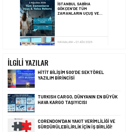
İZMIR ILE ALMATI
ARASINDA DIREKT
UÇUŞLAR BAŞLADI
HAVAALANI • 31 TEM 2026
DALAMAN
HAVALIMANI\’NDAN
TÜRKIYE\’DE BIR İLK
İLGILI YAZILAR
HITIT BILIŞIM 500’DE SEKTÖREL
YAZILIM BIRINCISI
HAVAALANI • 05 AĞU 2026
İSTANBUL VALI
YARDIMCISI BEKIR
TURKISH CARGO, DÜNYANIN EN BÜYÜK
DINKIRCI’DEN KONTROL
HAVA KARGO TAŞIYICISI
KULESI’NE ZIYARET
CORENDON’DAN YAKIT VERIMLILIĞI VE
SÜRDÜRÜLEBILIRLIK IÇIN İŞ BIRLIĞI!
HAVAALANI • 05 AĞU 2026