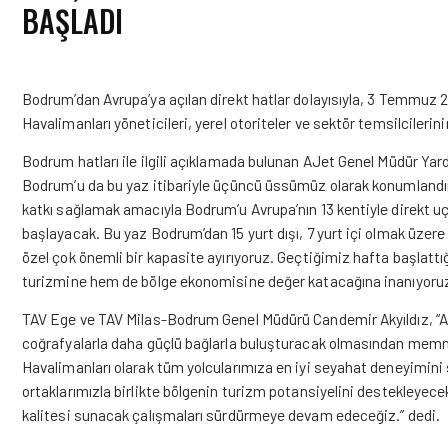
BAŞLADI
Bodrum’dan Avrupa’ya açılan direkt hatlar dolayısıyla, 3 Temmuz
Havalimanları yöneticileri, yerel otoriteler ve sektör temsilcilerini
Bodrum hatları ile ilgili açıklamada bulunan AJet Genel Müdür Yar
Bodrum’u da bu yaz itibariyle üçüncü üssümüz olarak konumlandır
katkı sağlamak amacıyla Bodrum’u Avrupa’nın 13 kentiyle direkt u
başlayacak. Bu yaz Bodrum’dan 15 yurt dışı, 7 yurt içi olmak üze
özel çok önemli bir kapasite ayırıyoruz. Geçtiğimiz hafta başla
turizmine hem de bölge ekonomisine değer katacağına inanıyoruz
TAV Ege ve TAV Milas-Bodrum Genel Müdürü Candemir Akyıldız, “AJe
coğrafyalarla daha güçlü bağlarla buluşturacak olmasından memnuni
Havalimanları olarak tüm yolcularımıza en iyi seyahat deneyimini
ortaklarımızla birlikte bölgenin turizm potansiyelini destekleyec
kalitesi sunacak çalışmaları sürdürmeye devam edeceğiz.” dedi.