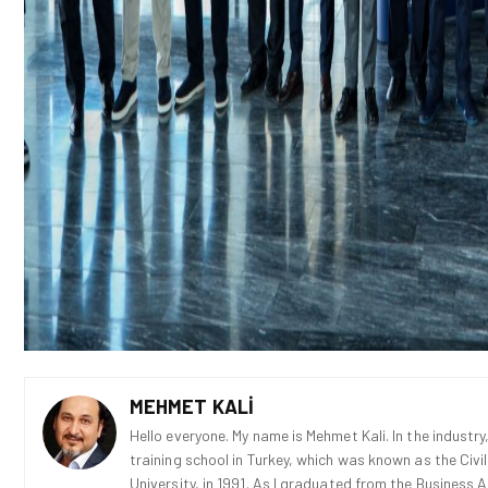
MEHMET KALI
Hello everyone. My name is Mehmet Kali. In the industry,
training school in Turkey, which was known as the Civi
University, in 1991. As I graduated from the Business 