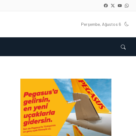
Perşembe, Ağustos 6
HAVAALANI • 05 AĞU 2026
İSTANBUL VALI
YARDIMCISI BEKIR
DINKIRCI’DEN KONTROL
KULESI’NE ZIYARET
HAVAALANI • 05 AĞU 2026