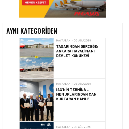
TASARIMDAN GERÇEĞE:
ANKARA HAVALIMANI
DEVLET KONUKEVI
AYNI KATEGORIDEN
HAVAALANI • 05 AĞU 2026
ISG’NIN TERMINAL
MEMURLARINDAN CAN
KURTARAN HAMLE
HAVAALANI • 04 AĞU 2026
İSTANBUL SABIHA
GÖKÇEN’DE TÜM
ZAMANLARIN UÇUŞ VE
YOLCU REKORU KIRILDI
HAVAALANI • 01 AĞU 2026