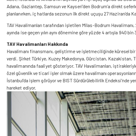
Adana, Gaziantep, Samsun ve Kayseri’den Bodrum’a direkt seferler
planlanırken, iç hatlarda sezonun ilk direkt uçuşu 27 Haziran’da K
TAV Havalimanları tarafından işletilen Milas-Bodrum Havalimanı, 2
ayında ise geçen yılın aynı dönemine göre yüzde 4 artışla 940 bin 3
TAV Havalimanları Hakkında
Havalimanı finansmanı, geliştirme ve işletmeciliğinde küresel bi
verdi. Şirket Türkiye, Kuzey Makedonya, Gürcistan, Kazakistan, T
havalimanında faaliyet gösteriyor. TAV Havalimanları, iştirakleriy
özel güvenlik ve ticari işler olmak üzere havalimanı operasyonlar
İstanbul’da işlem görüyor ve BIST Sürdürülebilirlik Endeksi’nde yer
hareket ediyor.