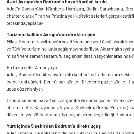
AJet Avrupa’dan Bodrum’a hava köprüsü kurdu
AJet’in Bodrum’dan Nürnberg, Hamburg, Berlin, Saraybosna, Brem
charter olarak Tiran ve Priştina’ya ilk direkt seferleri gerçekleşt
ortasındayapılacak.
Turizmin kalbine Avrupa’dan direkt erişim
Milas-Bodrum Havalimanı’nı yaz döneminde yeni üssü olarak konuml
ve Türkiye turizmine katkı sağlamayı hedefliyor. Aktarmalı seyaha
misafirlere zaman tasarrufu sağlarken destinasyonlar arasındaki tu
En fazla sefer Almanya’ya
AJet, Bodrum’dan Almanya’nın altı kentine haftada toplam sekiz 
cumartesi günleri, Berlin’e salı günleri, Bremen’e pazar günleri, 
uçuş düzenleniyor.
Londra seferleri pazartesi, çarşamba ve cuma günleri olmak üzere
charter sefer; Saraybosna, Viyana, Stokholm, Üsküp, Priştina (cha
düzenleniyor. 26 Haziran’da ilk uçuşun gerçekleştirildiği Bodrum–Le
Yurt içinde 5 şehirden Bodrum’a direkt uçuş
AJet, İstanbul ve Ankara’nın dışında yurt içi uçuş ağında da Bodru