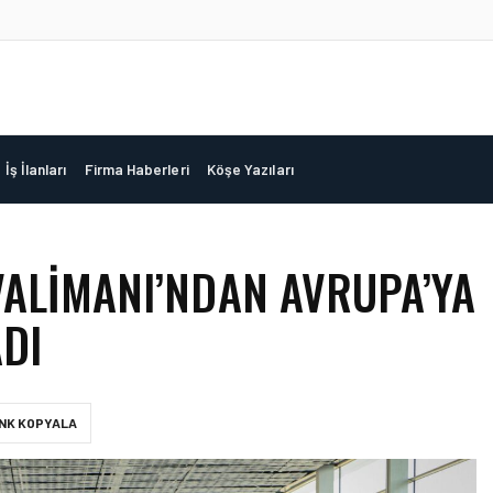
İş İlanları
Firma Haberleri
Köşe Yazıları
VALIMANI’NDAN AVRUPA’YA
DI
INK KOPYALA