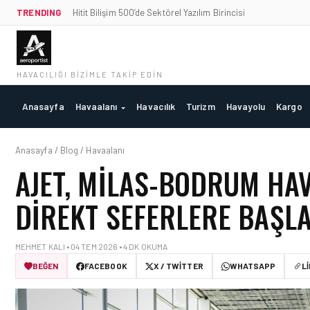
TRENDING
Hitit Bilişim 500’de Sektörel Yazılım Birincisi
HAVACILIĞI BIZIMLE TAKIP EDIN
Anasayfa
Havaalanı
Havacılık
Turizm
Havayolu
Kargo
Anasayfa / Blog / Havaalanı
AJET, MILAS-BODRUM HA
DIREKT SEFERLERE BAŞLA
MEHMET KALI • 04 TEM 2026 • 4 DK OKUMA
BEĞEN
FACEBOOK
X / TWITTER
WHATSAPP
L