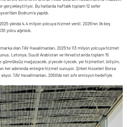
 gerçekleştiriyor. Bu hatlarda haftalık toplam 12 sefer
ayseri’den Bodrum’a yapıldı.
025 yılında 4,4 milyon yolcuya hizmet verdi. 2026’nın ilk beş
30 yolcu ağırladı.
r marka olan TAV Havalimanları, 2025’te 113 milyon yolcuya hizmet
unus, Letonya, Suudi Arabistan ve Hırvatistan’da toplam 15
le gümrüksüz mağazacılık, yiyecek-içecek, yer hizmetleri, bilişim,
ının her adımında entegre hizmet sunuyor. Şirket hisseleri Borsa
 alıyor. TAV Havalimanları, 2050’de net sıfır emisyon hedefiyle