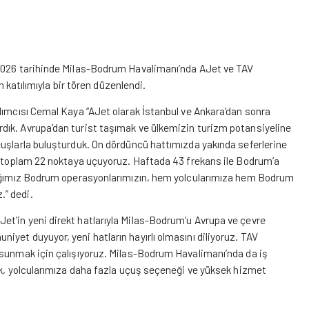
 2026 tarihinde Milas-Bodrum Havalimanı’nda AJet ve TAV
n katılımıyla bir tören düzenlendi.
dımcısı Cemal Kaya “AJet olarak İstanbul ve Ankara’dan sonra
dık. Avrupa’dan turist taşımak ve ülkemizin turizm potansiyeline
çuşlarla buluşturduk. On dördüncü hattımızda yakında seferlerine
re toplam 22 noktaya uçuyoruz. Haftada 43 frekans ile Bodrum’a
ttığımız Bodrum operasyonlarımızın, hem yolcularımıza hem Bodrum
.” dedi.
t’in yeni direkt hatlarıyla Milas-Bodrum’u Avrupa ve çevre
yet duyuyor, yeni hatların hayırlı olmasını diliyoruz. TAV
 sunmak için çalışıyoruz. Milas-Bodrum Havalimanı’nda da iş
ek, yolcularımıza daha fazla uçuş seçeneği ve yüksek hizmet