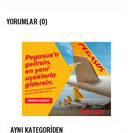
YORUMLAR (0)
HAVACILIK • 05 AĞU 2026
YAKIT MALIYETLERINDEKI
YÜZDE 46’LIK ARTIŞA
KARŞI HANGI ÖNLEMLER
ALINIYOR?
HAVACILIK • 05 AĞU 2026
ÇELEBI HAVACILIK
MACARISTAN’DAN
BUDAPEŞTE GÖNÜLLÜ
KURTARMA BIRLIĞI’NE
ANLAMLI DESTEK!
AYNI KATEGORIDEN