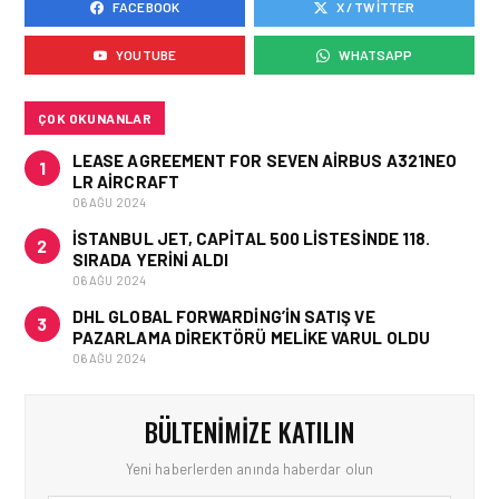
FACEBOOK
X / TWITTER
HAVACILIK • 05 AĞU 2026
AIRBUS A320NEO
YOUTUBE
WHATSAPP
UÇAKLARINDA YOLCU
BINIŞ SÜREÇLERI
SIMÜLASYONLA TEST
EDILDI!
ÇOK OKUNANLAR
LEASE AGREEMENT FOR SEVEN AIRBUS A321NEO
1
LR AIRCRAFT
06 AĞU 2024
İSTANBUL JET, CAPITAL 500 LISTESINDE 118.
2
SIRADA YERINI ALDI
06 AĞU 2024
DHL GLOBAL FORWARDING’IN SATIŞ VE
3
PAZARLAMA DIREKTÖRÜ MELIKE VARUL OLDU
06 AĞU 2024
BÜLTENIMIZE KATILIN
Yeni haberlerden anında haberdar olun