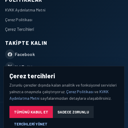
KVKK Aydınlatma Metni
Çerez Politikası
Çerez Tercihleri
TAKIPTE KALIN
Facebook
X / Twitter
Çerez tercihleri
YouTube
Zorunlu çerezler dışında kalan analitik ve fonksiyonel servisleri
yalnızca onayınızla çalıştırıyoruz.
Çerez Politikası
ve
KVKK
WhatsApp
Aydınlatma Metni
sayfalarımızdan detaylara ulaşabilirsiniz.
© 2026 AEROPORTIST I Havacılık Veri ve Analiz Platformu. Tüm
TÜMÜNÜ KABUL ET
SADECE ZORUNLU
hakları saklıdır.
TERCIHLERI YÖNET
Okuyucu verileri yalnızca açık bilgilendirme ve tercih yönetimi