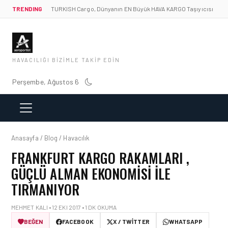
TRENDING
TURKISH Cargo, Dünyanın EN Büyük HAVA KARGO Taşıyıcısı
HAVACILIĞI BIZIMLE TAKIP EDIN
Perşembe, Ağustos 6
Anasayfa / Blog / Havacılık
FRANKFURT KARGO RAKAMLARI ,
GÜÇLÜ ALMAN EKONOMISI ILE
TIRMANIYOR
MEHMET KALI • 12 EKI 2017 • 1 DK OKUMA
BEĞEN
FACEBOOK
X / TWITTER
WHATSAPP