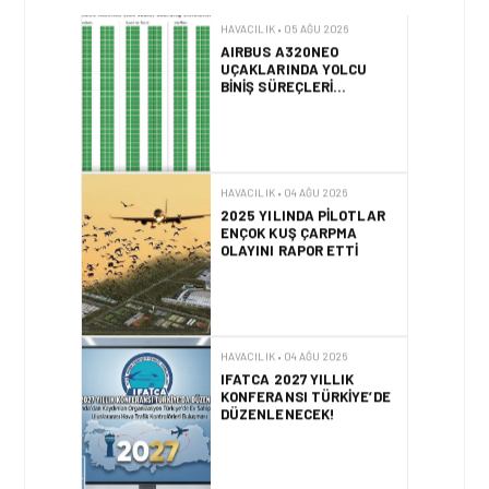
HAVACILIK • 05 AĞU 2026
AIRBUS A320NEO
UÇAKLARINDA YOLCU
BINIŞ SÜREÇLERI
SIMÜLASYONLA TEST
EDILDI!
HAVACILIK • 04 AĞU 2026
2025 YILINDA PILOTLAR
ENÇOK KUŞ ÇARPMA
OLAYINI RAPOR ETTI
HAVACILIK • 04 AĞU 2026
IFATCA 2027 YILLIK
KONFERANSI TÜRKIYE’DE
DÜZENLENECEK!