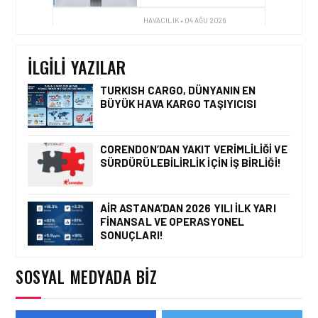
HAVACILIK • 04 AĞU 2026
ÇELEBI HAVACILIK, TÜRK
HAVA YOLLARI İŞ
BIRLIĞIYLE KENYA
OPERASYONLARINI
İLGILI YAZILAR
GÜÇLENDIRIYOR
TURKISH CARGO, DÜNYANIN EN
BÜYÜK HAVA KARGO TAŞIYICISI
HAVACILIK • 05 AĞU 2026
YAKIT MALIYETLERINDEKI
YÜZDE 46’LIK ARTIŞA
CORENDON’DAN YAKIT VERIMLILIĞI VE
KARŞI HANGI ÖNLEMLER
SÜRDÜRÜLEBILIRLIK IÇIN İŞ BIRLIĞI!
ALINIYOR?
AIR ASTANA’DAN 2026 YILI İLK YARI
FINANSAL VE OPERASYONEL
HAVACILIK • 05 AĞU 2026
SONUÇLARI!
ÇELEBI HAVACILIK
MACARISTAN’DAN
BUDAPEŞTE GÖNÜLLÜ
SOSYAL MEDYADA BIZ
KURTARMA BIRLIĞI’NE
ANLAMLI DESTEK!