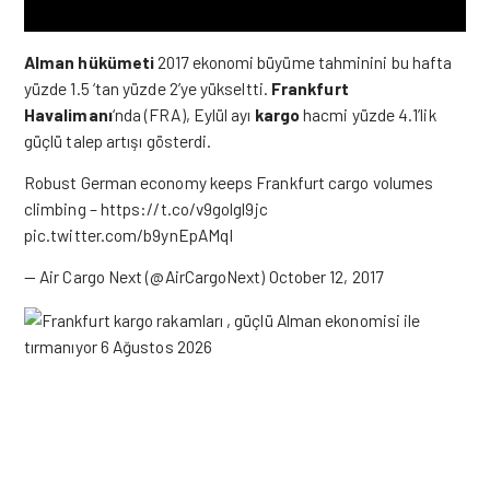
Alman hükümeti
2017 ekonomi büyüme tahminini bu hafta
yüzde 1.5 ‘tan yüzde 2’ye yükseltti.
Frankfurt
Havalimanı
‘nda (FRA), Eylül ayı
kargo
hacmi yüzde 4.1’lik
güçlü talep artışı gösterdi.
Robust German economy keeps Frankfurt cargo volumes
climbing –
https://t.co/v9golgl9jc
pic.twitter.com/b9ynEpAMqI
— Air Cargo Next (@AirCargoNext)
October 12, 2017