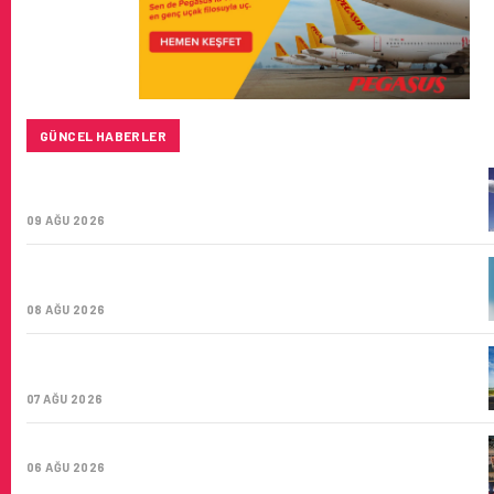
GÜNCEL HABERLER
BAYKAR’DAN İSTANBUL MERKEZLI YENI HAVA KARGO
ŞIRKETI YOLDA!
09 AĞU 2026
TÜRK HAVA YOLLARI’NIN STRATEJIK DÖNÜŞÜM
HIKAYESI: YIRMIBIRINCI YÜZYIL GÖKTÜRKLERI
08 AĞU 2026
SUNEXPRESS’IN ÜÇ GÜN ÜST ÜSTE GÜNLÜK YOLCU
SAYISI 71 BINI AŞTI
07 AĞU 2026
HITIT BILIŞIM 500’DE SEKTÖREL YAZILIM BIRINCISI
06 AĞU 2026