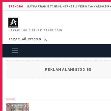
TRENDING
BAYKAR’DAN İSTANBUL MERKEZLI YENI HAVA KARGO ŞIR
HAVACILIĞI BIZIMLE TAKIP EDIN
PAZAR, AĞUSTOS 9
REKLAM ALANI 970 X 90
SON HABERLER
TURKISH CARGO, LOGITRANS FAIR TÜRKIY
FUARI’NDA PLAKETLE ÖDÜLLENDIRILDI