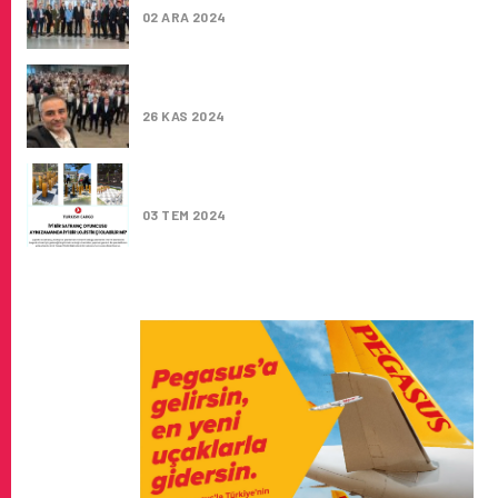
02 ARA 2024
TURKISH CARGO 2024’ÜN İLK 10 AYINDA RE
BÜYÜME SAĞLADI
26 KAS 2024
TURKISH CARGO İZMIR KARGO MÜDÜRLÜĞÜ
GELENEKSEL SATRANÇ TURNUVASI
03 TEM 2024