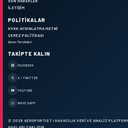
SON HABERLER
İLETIŞIM
POLITIKALAR
KVKK AYDINLATMA METNI
ÇEREZ POLITIKASI
Çerez Tercihleri
TAKIPTE KALIN
FACEBOOK
X / TWITTER
YOUTUBE
WHATSAPP
© 2026 AEROPORTIST I HAVACILIK VERI VE ANALIZ PLATFOR
HAKLARI SAKLIDIR.