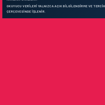
OKUYUCU VERILERI YALNIZCA AÇIK BILGILENDIRME VE TERCIH
ÇERÇEVESINDE IŞLENIR.