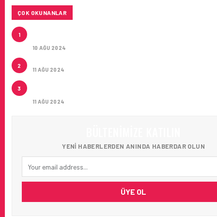
ÇOK OKUNANLAR
HITIT, 2024’ÜN IKINCI ÇEYREĞINDE SATIŞ GELIRLER
1
21 ARTIRARAK 15,2 MILYON DOLARA ULAŞTIRDI
10 AĞU 2024
ÇUKUROVA ULUSLARARASI HAVALIMANI AÇILDI
2
11 AĞU 2024
ÇUKUROVA ULUSLARARASI HAVALIMANI İLK YOLCUL
3
AĞIRLADI
11 AĞU 2024
BÜLTENIMIZE KATILIN
YENI HABERLERDEN ANINDA HABERDAR OLUN
ÜYE OL