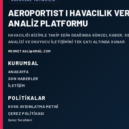
AEROPORTIST I HAVACILIK VER
ANALIZ PLATFORMU
HAVACILIĞI BIZIMLE TAKIP EDIN ODAĞINDA GÜNCEL HABER, 
ANALIZI VE OKUYUCU ILETIŞIMINI TEK ÇATI ALTINDA SUNAR.
MEHMET.KALI@GMAIL.COM
KURUMSAL
ANASAYFA
SON HABERLER
İLETIŞIM
POLITIKALAR
KVKK AYDINLATMA METNI
ÇEREZ POLITIKASI
Çerez Tercihleri