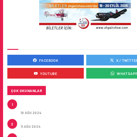
SOSYAL MEDYADA BIZ
FACEBOOK
X / TWITTE
YOUTUBE
WHATSAP
ÇOK OKUNANLAR
HITIT, 2024’ÜN IKINCI ÇEYREĞINDE SATIŞ GELIRLER
1
21 ARTIRARAK 15,2 MILYON DOLARA ULAŞTIRDI
10 AĞU 2024
ÇUKUROVA ULUSLARARASI HAVALIMANI AÇILDI
2
11 AĞU 2024
ÇUKUROVA ULUSLARARASI HAVALIMANI İLK YOLCUL