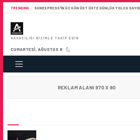
TRENDING
SUNEXPRESS’IN ÜÇ GÜN ÜST ÜSTE GÜNLÜK YOLCU SAYISI 
HAVACILIĞI BIZIMLE TAKIP EDIN
CUMARTESI, AĞUSTOS 8
REKLAM ALANI 970 X 90
SON HABERLER
SOUTHWIND HAVAYOLLARI SATILDI: ANTAL
GELEN BÜYÜK HABER