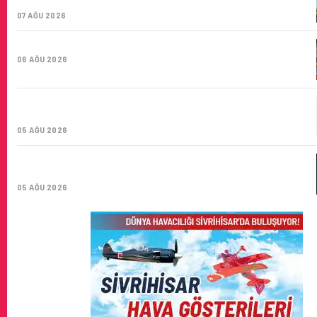
SAYISI 71 BINI AŞTI
07 AĞU 2026
HITIT BILIŞIM 500’DE SEKTÖREL YAZILIM BIRINCISI
06 AĞU 2026
CORENDON’DAN YAKIT VERIMLILIĞI VE
SÜRDÜRÜLEBILIRLIK IÇIN İŞ BIRLIĞI!
05 AĞU 2026
AIR ASTANA’DAN 2026 YILI İLK YARI FINANSAL VE
OPERASYONEL SONUÇLARI!
05 AĞU 2026