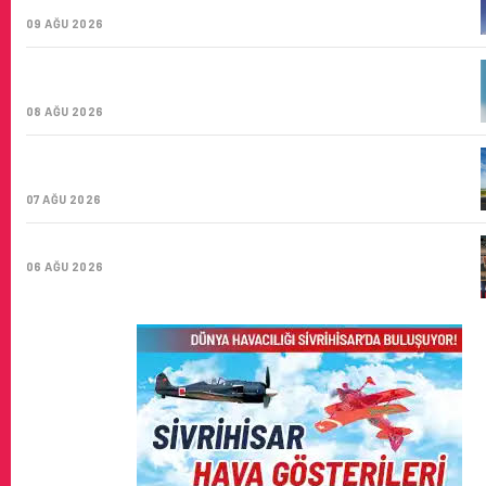
ŞIRKETI YOLDA!
09 AĞU 2026
TÜRK HAVA YOLLARI’NIN STRATEJIK DÖNÜŞÜM
HIKAYESI: YIRMIBIRINCI YÜZYIL GÖKTÜRKLERI
08 AĞU 2026
SUNEXPRESS’IN ÜÇ GÜN ÜST ÜSTE GÜNLÜK YOLCU
SAYISI 71 BINI AŞTI
07 AĞU 2026
HITIT BILIŞIM 500’DE SEKTÖREL YAZILIM BIRINCISI
06 AĞU 2026