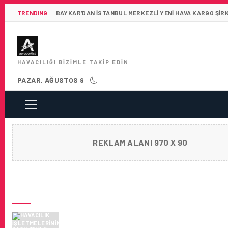
TRENDING
BAYKAR’DAN İSTANBUL MERKEZLI YENI HAVA KARGO ŞIR
HAVACILIĞI BIZIMLE TAKIP EDIN
PAZAR, AĞUSTOS 9
REKLAM ALANI 970 X 90
SON HABERLER
HAVACILIK IŞLETMELERININ KATILIMI ILE S
GÜVENLIK ÇALIŞTAYI DÜZENLENDI