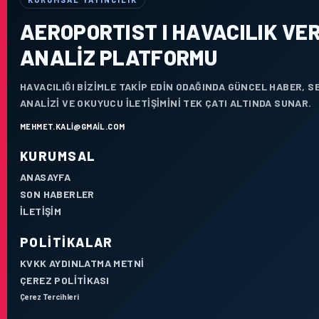
AEROPORTIST I HAVACILIK VER
ANALIZ PLATFORMU
HAVACILIĞI BIZIMLE TAKIP EDIN ODAĞINDA GÜNCEL HABER, 
ANALIZI VE OKUYUCU ILETIŞIMINI TEK ÇATI ALTINDA SUNAR.
MEHMET.KALI@GMAIL.COM
KURUMSAL
ANASAYFA
SON HABERLER
İLETIŞIM
POLITIKALAR
KVKK AYDINLATMA METNI
ÇEREZ POLITIKASI
Çerez Tercihleri