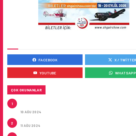
SOSYAL MEDYADA BIZ
FACEBOOK
X / TWITTE
YOUTUBE
WHATSAP
ÇOK OKUNANLAR
HITIT, 2024’ÜN IKINCI ÇEYREĞINDE SATIŞ GELIRLER
1
21 ARTIRARAK 15,2 MILYON DOLARA ULAŞTIRDI
10 AĞU 2024
ÇUKUROVA ULUSLARARASI HAVALIMANI AÇILDI
2
11 AĞU 2024
ÇUKUROVA ULUSLARARASI HAVALIMANI İLK YOLCUL