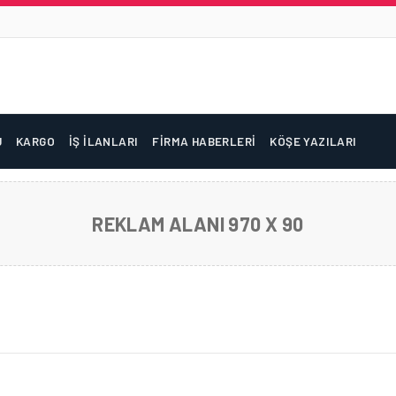
U
KARGO
İŞ İLANLARI
FIRMA HABERLERI
KÖŞE YAZILARI
REKLAM ALANI 970 X 90
IL VE NEREYE GIDECEK?