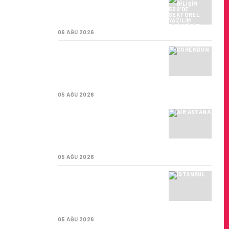
HITIT BILIŞIM 500’DE
SEKTÖREL YAZILIM
BIRINCISI
06 AĞU 2026
CORENDON’DAN YAKIT
VERIMLILIĞI VE
SÜRDÜRÜLEBILIRLIK IÇIN
İŞ BIRLIĞI!
05 AĞU 2026
AIR ASTANA’DAN 2026
YILI İLK YARI FINANSAL
VE OPERASYONEL
SONUÇLARI!
05 AĞU 2026
İSTANBUL VALI
YARDIMCISI BEKIR
DINKIRCI’DEN KONTROL
KULESI’NE ZIYARET
05 AĞU 2026