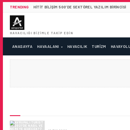
TRENDING
HITIT BILIŞIM 500’DE SEKTÖREL YAZILIM BIRINCISI
HAVACILIĞI BIZIMLE TAKIP EDIN
ANASAYFA
HAVAALANI
HAVACILIK
TURIZM
HAVAYOL
SON HABERLER
AVRUPALI TURIST 2021’DE NAS