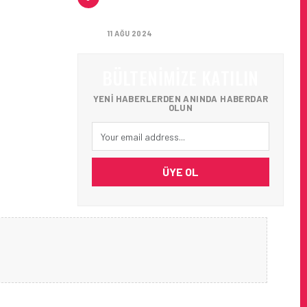
HAVALIMANI İLK YOLCULARINI
AĞIRLADI
11 AĞU 2024
BÜLTENIMIZE KATILIN
YENI HABERLERDEN ANINDA HABERDAR
OLUN
ÜYE OL