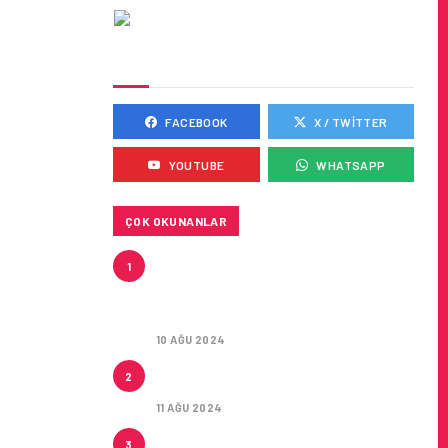
SOSYAL MEDYADA BIZ
FACEBOOK
X / TWITTER
YOUTUBE
WHATSAPP
ÇOK OKUNANLAR
HITIT, 2024’ÜN IKINCI
1
ÇEYREĞINDE SATIŞ GELIRLERINI
YÜZDE 21 ARTIRARAK 15,2
MILYON DOLARA ULAŞTIRDI
10 AĞU 2024
ÇUKUROVA ULUSLARARASI
2
HAVALIMANI AÇILDI
11 AĞU 2024
ÇUKUROVA ULUSLARARASI
3