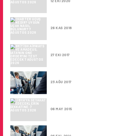
12 EKI 2020
CHARTER UÇUŞ NEDIR? UYGUN
26 KAS 2018
BRITISH AIRWAYS VE AMADEUS,
27 EKI 2017
TÜRKIYE’DEN 6 PROJE MOBIL
23 AĞU 2017
LIBYA’YA SEYAHAT EDECEKLER
06 MAY 2015
TEK BAŞINA SEYAHAT EDEN Ç
06 EYL 2014