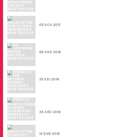
EMIRATES’TEN YENI YILIN İLK KAMPANYASI
03 OCA 2017
​KIŞ TURIZMININ ZIRVESI ERCIYES
06 ARA 2016
EMIRATES 2 GÜN BOYUNCA INDIRIMLI UÇU
25 EKI 2016
EMIRATES HAVAYOLU’NDAN ECONOMY CLAS
KAMPANYA
29 AĞU 2016
EMIRATES’TEN YÜZDE 65’E VARAN INDIRIM 
12 ŞUB 2016