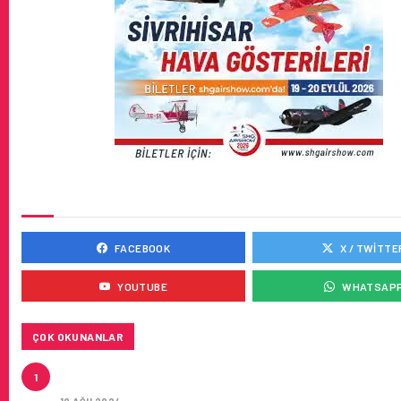
SOSYAL MEDYADA BIZ
FACEBOOK
X / TWITTE
YOUTUBE
WHATSAP
ÇOK OKUNANLAR
HITIT, 2024’ÜN IKINCI ÇEYREĞINDE SATIŞ GELIRLER
1
21 ARTIRARAK 15,2 MILYON DOLARA ULAŞTIRDI