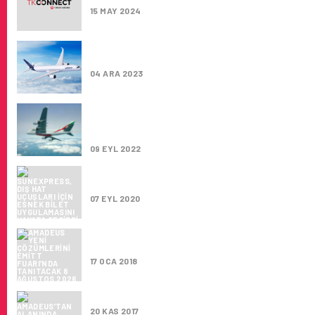
15 MAY 2024
LUFTHANSA GROUP’TAN YENI ÇEVRIMIÇI BI
PLATFORMU “EXPERTS”
04 ARA 2023
EMIRATES, YENILENEN A380’LERLE ARALIK
ITIBAREN PREMIUM ECONOMY KABINLERINI
ŞEHIRDE DAHA TANITACAK
09 EYL 2022
SUNEXPRESS, DIŞ HAT UÇUŞLARI IÇIN ESNE
UYGULAMASINI HAYATA GEÇIRDI
07 EYL 2020
AMADEUS YENI ÇÖZÜMLERINI EMITT FUARI
TANITACAK
17 OCA 2018
AMADEUS’TAN ALANINDA UZMAN OTOMATI
20 KAS 2017