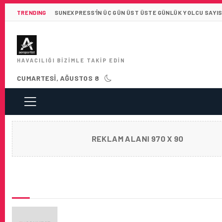
TRENDING
SUNEXPRESS’IN ÜÇ GÜN ÜST ÜSTE GÜNLÜK YOLCU SAYISI 
HAVACILIĞI BIZIMLE TAKIP EDIN
CUMARTESI, AĞUSTOS 8
REKLAM ALANI 970 X 90
SON HABERLER
TÜRK HAVA YOLLARI, ‘’TKCONNECT’’ İLE YEN
DÖNEME GIRIYOR