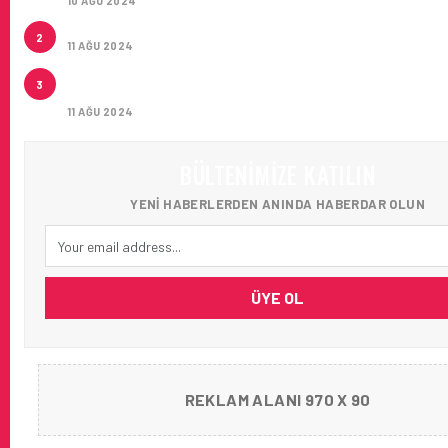
10 AĞU 2024
ÇUKUROVA ULUSLARARASI HAVALIMANI AÇILDI
2
11 AĞU 2024
ÇUKUROVA ULUSLARARASI HAVALIMANI İLK YOLCUL
3
AĞIRLADI
11 AĞU 2024
BÜLTENIMIZE KATILIN
YENI HABERLERDEN ANINDA HABERDAR OLUN
ÜYE OL
REKLAM ALANI 970 X 90