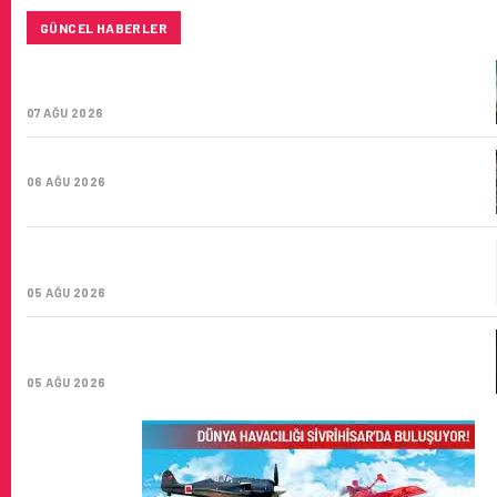
GÜNCEL HABERLER
SUNEXPRESS’IN ÜÇ GÜN ÜST ÜSTE GÜNLÜK YOLCU
SAYISI 71 BINI AŞTI
07 AĞU 2026
HITIT BILIŞIM 500’DE SEKTÖREL YAZILIM BIRINCISI
06 AĞU 2026
CORENDON’DAN YAKIT VERIMLILIĞI VE
SÜRDÜRÜLEBILIRLIK IÇIN İŞ BIRLIĞI!
05 AĞU 2026
AIR ASTANA’DAN 2026 YILI İLK YARI FINANSAL VE
OPERASYONEL SONUÇLARI!
05 AĞU 2026