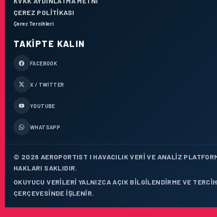
KVKK AYDINLATMA METNI
ÇEREZ POLITIKASI
Çerez Tercihleri
TAKIPTE KALIN
FACEBOOK
X / TWITTER
YOUTUBE
WHATSAPP
© 2026 AEROPORTIST I HAVACILIK VERI VE ANALIZ PLATFOR
HAKLARI SAKLIDIR.
OKUYUCU VERILERI YALNIZCA AÇIK BILGILENDIRME VE TERCIH
ÇERÇEVESINDE IŞLENIR.