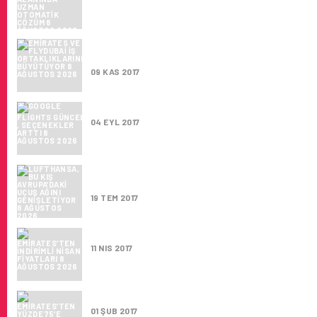
EMIRATES VE FLYDUBAI IŞ ORTAKLIKLARINI
BÜYÜTÜYOR
09 KAS 2017
GOOGLE FLIGHTS GÜNCELLENDI , SEÇENEK
04 EYL 2017
LUFTHANSA, BU KIŞ AVRUPA’DAKI UÇUŞ AĞI
GENIŞLETIYOR
19 TEM 2017
EMIRATES’TEN İNDIRIMLI NISAN FIYATLARI
11 NIS 2017
EMIRATES’TEN YÜZDE 75’E VARAN İNDIRIM 
01 ŞUB 2017