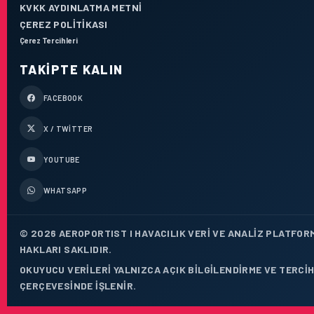
KVKK AYDINLATMA METNI
ÇEREZ POLITIKASI
Çerez Tercihleri
TAKIPTE KALIN
FACEBOOK
X / TWITTER
YOUTUBE
WHATSAPP
© 2026 AEROPORTIST I HAVACILIK VERI VE ANALIZ PLATFOR
HAKLARI SAKLIDIR.
OKUYUCU VERILERI YALNIZCA AÇIK BILGILENDIRME VE TERCIH
ÇERÇEVESINDE IŞLENIR.