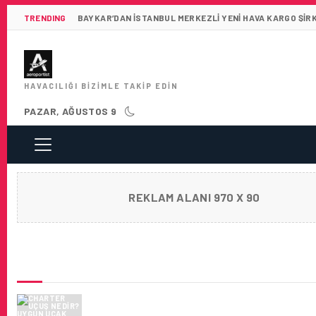
TRENDING
BAYKAR’DAN İSTANBUL MERKEZLI YENI HAVA KARGO ŞIR
HAVACILIĞI BIZIMLE TAKIP EDIN
PAZAR, AĞUSTOS 9
REKLAM ALANI 970 X 90
SON HABERLER
CHARTER UÇUŞ NEDIR? UYGUN UÇAK NASIL
BULUNUR?