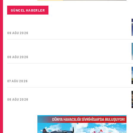
GÜNCEL HABERLER
BAYKAR’DAN İSTANBUL MERKEZLI YENI HAVA KARGO
ŞIRKETI YOLDA!
09 AĞU 2026
TÜRK HAVA YOLLARI’NIN STRATEJIK DÖNÜŞÜM
HIKAYESI: YIRMIBIRINCI YÜZYIL GÖKTÜRKLERI
08 AĞU 2026
SUNEXPRESS’IN ÜÇ GÜN ÜST ÜSTE GÜNLÜK YOLCU
SAYISI 71 BINI AŞTI
07 AĞU 2026
HITIT BILIŞIM 500’DE SEKTÖREL YAZILIM BIRINCISI
06 AĞU 2026