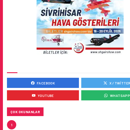
SOSYAL MEDYADA BIZ
FACEBOOK
X / TWITTE
YOUTUBE
WHATSAP
ÇOK OKUNANLAR
HITIT, 2024’ÜN IKINCI ÇEYREĞINDE SATIŞ GELIRLER
1
21 ARTIRARAK 15,2 MILYON DOLARA ULAŞTIRDI