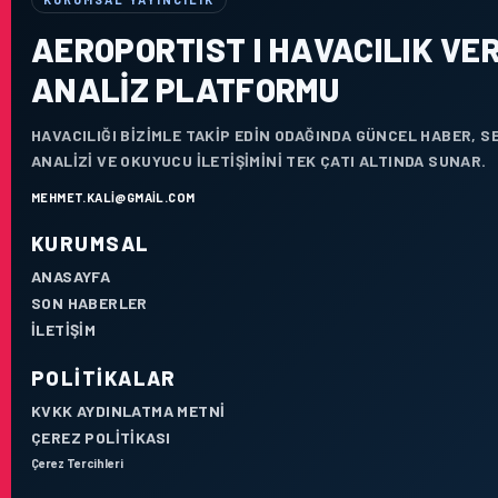
AEROPORTIST I HAVACILIK VER
ANALIZ PLATFORMU
HAVACILIĞI BIZIMLE TAKIP EDIN ODAĞINDA GÜNCEL HABER, 
ANALIZI VE OKUYUCU ILETIŞIMINI TEK ÇATI ALTINDA SUNAR.
MEHMET.KALI@GMAIL.COM
KURUMSAL
ANASAYFA
SON HABERLER
İLETIŞIM
POLITIKALAR
KVKK AYDINLATMA METNI
ÇEREZ POLITIKASI
Çerez Tercihleri