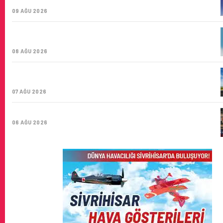
ŞIRKETI YOLDA!
09 AĞU 2026
TÜRK HAVA YOLLARI’NIN STRATEJIK DÖNÜŞÜM
HIKAYESI: YIRMIBIRINCI YÜZYIL GÖKTÜRKLERI
08 AĞU 2026
SUNEXPRESS’IN ÜÇ GÜN ÜST ÜSTE GÜNLÜK YOLCU
SAYISI 71 BINI AŞTI
07 AĞU 2026
HITIT BILIŞIM 500’DE SEKTÖREL YAZILIM BIRINCISI
06 AĞU 2026