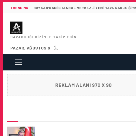
TRENDING
BAYKAR’DAN İSTANBUL MERKEZLI YENI HAVA KARGO ŞIR
HAVACILIĞI BIZIMLE TAKIP EDIN
PAZAR, AĞUSTOS 9
REKLAM ALANI 970 X 90
SON HABERLER
HAVACILIK SEKTÖRÜNE UZUN YILLARINI VE
OSMAN KAYAGÜNDÜZ’Ü KAYBETTIK