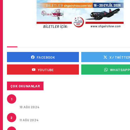
SOSYAL MEDYADA BIZ
FACEBOOK
X / TWITTE
YOUTUBE
WHATSAP
ÇOK OKUNANLAR
HITIT, 2024’ÜN IKINCI ÇEYREĞINDE SATIŞ GELIRLER
1
21 ARTIRARAK 15,2 MILYON DOLARA ULAŞTIRDI
10 AĞU 2024
ÇUKUROVA ULUSLARARASI HAVALIMANI AÇILDI
2
11 AĞU 2024
ÇUKUROVA ULUSLARARASI HAVALIMANI İLK YOLCUL