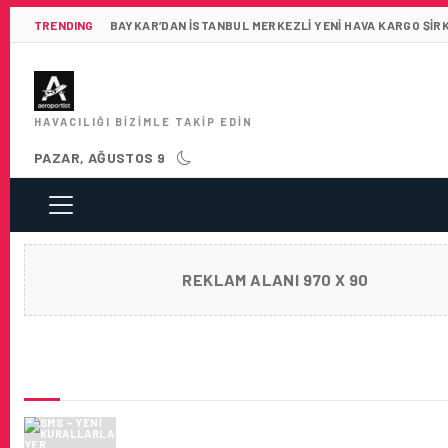
TRENDING
BAYKAR’DAN İSTANBUL MERKEZLI YENI HAVA KARGO ŞIR
HAVACILIĞI BIZIMLE TAKIP EDIN
PAZAR, AĞUSTOS 9
REKLAM ALANI 970 X 90
SON HABERLER
SMS – YENI KURALLARLA YER HIZMETLERI
OPERASYONU YAZI:53