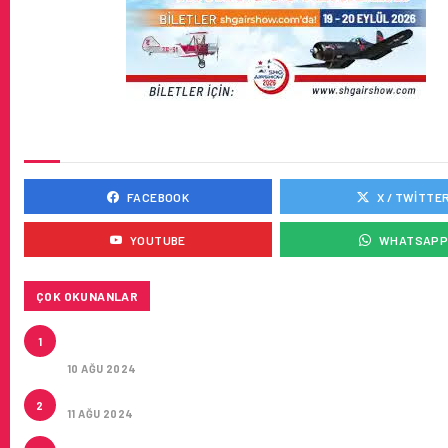
SOSYAL MEDYADA BIZ
FACEBOOK
X / TWITTE
YOUTUBE
WHATSAP
ÇOK OKUNANLAR
HITIT, 2024’ÜN IKINCI ÇEYREĞINDE SATIŞ GELIRLER
1
21 ARTIRARAK 15,2 MILYON DOLARA ULAŞTIRDI
10 AĞU 2024
ÇUKUROVA ULUSLARARASI HAVALIMANI AÇILDI
2
11 AĞU 2024
ÇUKUROVA ULUSLARARASI HAVALIMANI İLK YOLCUL