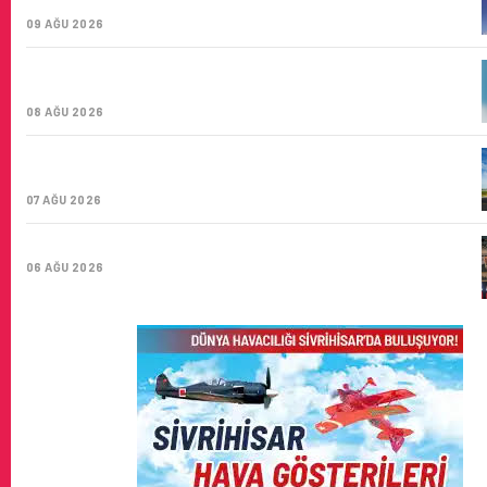
ŞIRKETI YOLDA!
09 AĞU 2026
TÜRK HAVA YOLLARI’NIN STRATEJIK DÖNÜŞÜM
HIKAYESI: YIRMIBIRINCI YÜZYIL GÖKTÜRKLERI
08 AĞU 2026
SUNEXPRESS’IN ÜÇ GÜN ÜST ÜSTE GÜNLÜK YOLCU
SAYISI 71 BINI AŞTI
07 AĞU 2026
HITIT BILIŞIM 500’DE SEKTÖREL YAZILIM BIRINCISI
06 AĞU 2026