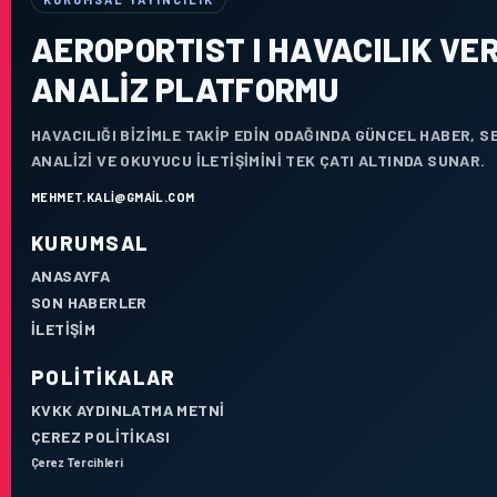
AEROPORTIST I HAVACILIK VER
ANALIZ PLATFORMU
HAVACILIĞI BIZIMLE TAKIP EDIN ODAĞINDA GÜNCEL HABER, 
ANALIZI VE OKUYUCU ILETIŞIMINI TEK ÇATI ALTINDA SUNAR.
MEHMET.KALI@GMAIL.COM
KURUMSAL
ANASAYFA
SON HABERLER
İLETIŞIM
POLITIKALAR
KVKK AYDINLATMA METNI
ÇEREZ POLITIKASI
Çerez Tercihleri