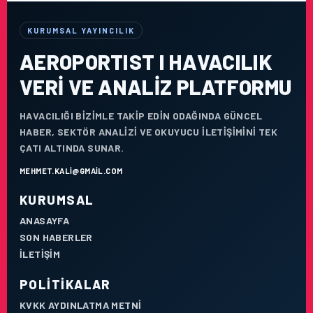
KURUMSAL YAYINCILIK
AEROPORTIST I HAVACILIK
VERI VE ANALIZ PLATFORMU
HAVACILIĞI BIZIMLE TAKIP EDIN ODAĞINDA GÜNCEL
HABER, SEKTÖR ANALIZI VE OKUYUCU ILETIŞIMINI TEK
ÇATI ALTINDA SUNAR.
MEHMET.KALI@GMAIL.COM
KURUMSAL
ANASAYFA
SON HABERLER
İLETIŞIM
POLITIKALAR
KVKK AYDINLATMA METNI