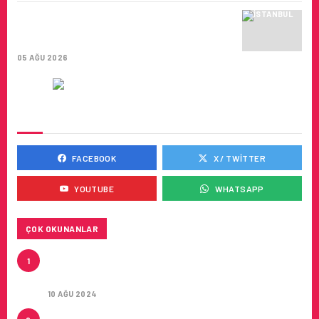
İSTANBUL VALI YARDIMCISI BEKIR
DINKIRCI’DEN KONTROL KULESI’NE
ZIYARET
05 AĞU 2026
SOSYAL MEDYADA BIZ
FACEBOOK
X / TWITTER
YOUTUBE
WHATSAPP
ÇOK OKUNANLAR
HITIT, 2024’ÜN IKINCI ÇEYREĞINDE SATIŞ
1
GELIRLERINI YÜZDE 21 ARTIRARAK 15,2 MILYON
DOLARA ULAŞTIRDI
10 AĞU 2024
ÇUKUROVA ULUSLARARASI HAVALIMANI AÇILDI