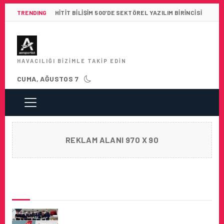
TRENDING
HITIT BILIŞIM 500’DE SEKTÖREL YAZILIM BIRINCISI
HAVACILIĞI BIZIMLE TAKIP EDIN
CUMA, AĞUSTOS 7
REKLAM ALANI 970 X 90
SON HABERLER
KM MALTA AIRLINES, ILK UÇUŞUNA
HAZIR