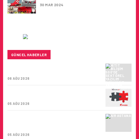
30 MAR 2024
GÜNCEL HABERLER
HITIT BILIŞIM 500’DE SEKTÖREL YAZILIM
BIRINCISI
06 AĞU 2026
CORENDON’DAN YAKIT VERIMLILIĞI VE
SÜRDÜRÜLEBILIRLIK IÇIN İŞ BIRLIĞI!
05 AĞU 2026
AIR ASTANA’DAN 2026 YILI İLK YARI
FINANSAL VE OPERASYONEL
SONUÇLARI!
05 AĞU 2026