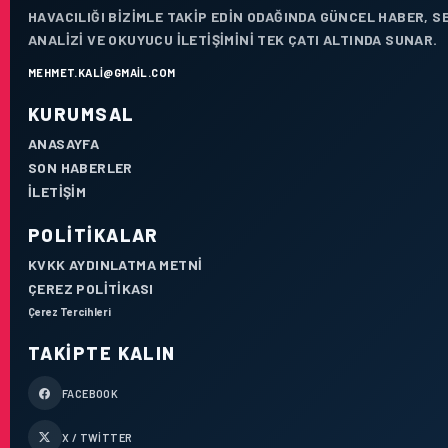
HAVACILIĞI BIZIMLE TAKIP EDIN ODAĞINDA GÜNCEL HABER, 
ANALIZI VE OKUYUCU ILETIŞIMINI TEK ÇATI ALTINDA SUNAR.
MEHMET.KALI@GMAIL.COM
KURUMSAL
ANASAYFA
SON HABERLER
İLETIŞIM
POLITIKALAR
KVKK AYDINLATMA METNI
ÇEREZ POLITIKASI
Çerez Tercihleri
TAKIPTE KALIN
FACEBOOK
X / TWITTER