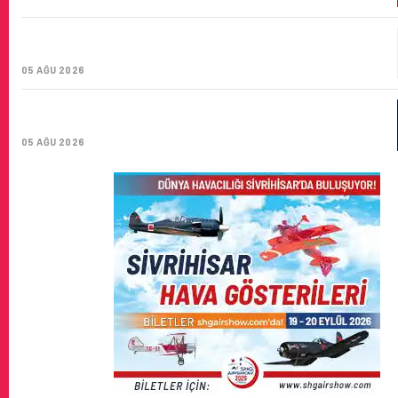
CORENDON’DAN YAKIT VERIMLILIĞI VE
SÜRDÜRÜLEBILIRLIK IÇIN İŞ BIRLIĞI!
05 AĞU 2026
AIR ASTANA’DAN 2026 YILI İLK YARI FINANSAL VE
OPERASYONEL SONUÇLARI!
05 AĞU 2026