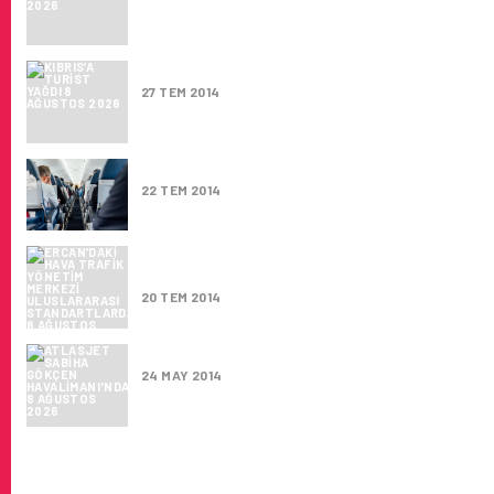
KIBRIS’A TURIST YAĞDI
27 TEM 2014
KIBRIS HAVA TRAFIK KONTROL MERKEZI’ND
22 TEM 2014
ERCAN’DAKI HAVA TRAFIK YÖNETIM MERKEZ
ULUSLARARASI STANDARTLARDA
20 TEM 2014
ATLASJET SABIHA GÖKÇEN HAVALIMANI'N
24 MAY 2014