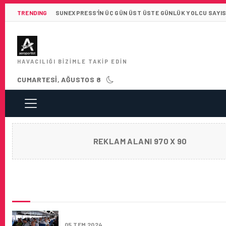
TRENDING
SUNEXPRESS’IN ÜÇ GÜN ÜST ÜSTE GÜNLÜK YOLCU SAYISI 
HAVACILIĞI BIZIMLE TAKIP EDIN
CUMARTESI, AĞUSTOS 8
REKLAM ALANI 970 X 90
SON HABERLER
YÜCELEN VAKFI ANAMUR’U KIBRIS’A AÇTI…
05 TEM 2024