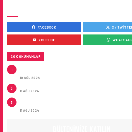
SOSYAL MEDYADA BIZ
FACEBOOK
X / TWITTE
YOUTUBE
WHATSAP
ÇOK OKUNANLAR
HITIT, 2024’ÜN IKINCI ÇEYREĞINDE SATIŞ GELIRLER
1
21 ARTIRARAK 15,2 MILYON DOLARA ULAŞTIRDI
10 AĞU 2024
ÇUKUROVA ULUSLARARASI HAVALIMANI AÇILDI
2
11 AĞU 2024
ÇUKUROVA ULUSLARARASI HAVALIMANI İLK YOLCUL
3
AĞIRLADI
11 AĞU 2024
BÜLTENIMIZE KATILIN