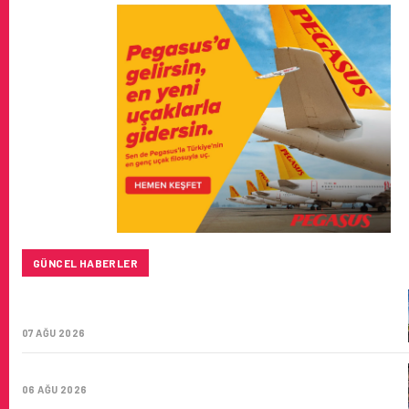
GÜNCEL HABERLER
SUNEXPRESS’IN ÜÇ GÜN ÜST ÜSTE GÜNLÜK YOLCU
SAYISI 71 BINI AŞTI
07 AĞU 2026
HITIT BILIŞIM 500’DE SEKTÖREL YAZILIM BIRINCISI
06 AĞU 2026