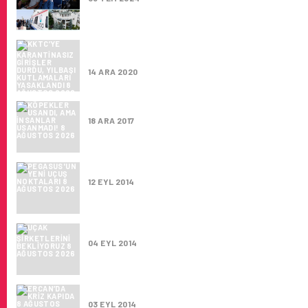
KKTC’YE KARANTINASIZ GIRIŞLER DURDU, Y
KUTLAMALARI YASAKLANDI
14 ARA 2020
KÖPEKLER USANDI, AMA INSANLAR USANMA
18 ARA 2017
PEGASUS'UN YENI UÇUŞ NOKTALARI
12 EYL 2014
UÇAK ŞIRKETLERINI BEKLIYORUZ
04 EYL 2014
ERCAN’DA KRIZ KAPIDA
03 EYL 2014