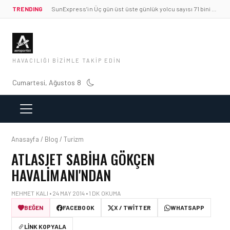
TRENDING
SunExpress’in Üç gün üst üste günlük yolcu sayısı 71 bini aştı
HAVACILIĞI BIZIMLE TAKIP EDIN
Cumartesi, Ağustos 8
Anasayfa / Blog / Turizm
ATLASJET SABIHA GÖKÇEN
HAVALIMANI'NDAN
MEHMET KALI • 24 MAY 2014 • 1 DK OKUMA
BEĞEN
FACEBOOK
X / TWITTER
WHATSAPP
LINK KOPYALA