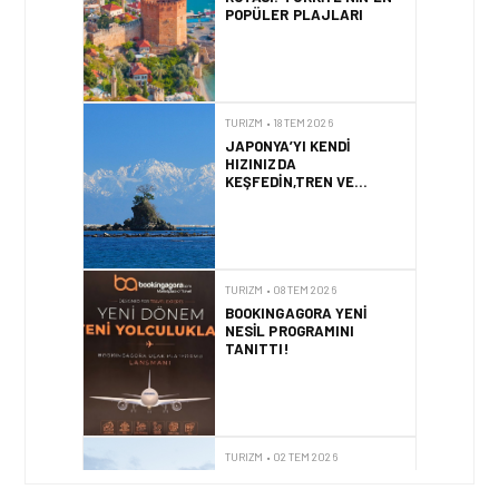
POPÜLER PLAJLARI
TURIZM • 18 TEM 2026
JAPONYA’YI KENDI
HIZINIZDA
KEŞFEDIN,TREN VE
OTOBÜSLE YENI BIR
GÜZERGÂH
TURIZM • 08 TEM 2026
BOOKINGAGORA YENI
NESIL PROGRAMINI
TANITTI!
TURIZM • 02 TEM 2026
HER SABAH FARKLI BIR
LIMANDA UYANMAK LÜKS