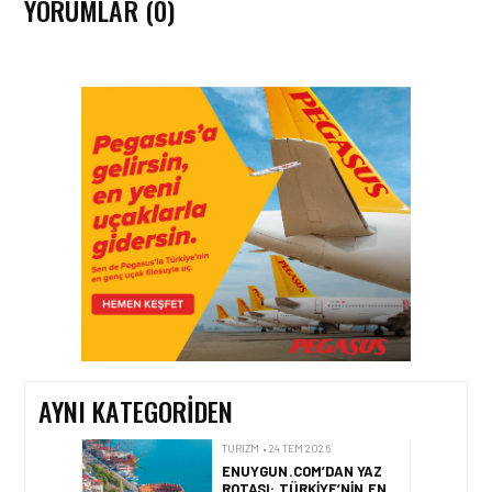
YORUMLAR (0)
TURIZM • 24 TEM 2026
AIRVIATECH VE WINGIE
ENUYGUN GROUP’TAN
SEYAHAT
TEKNOLOJILERINDE GÜÇ
BIRLIĞI
AYNI KATEGORIDEN
TURIZM • 24 TEM 2026
ENUYGUN.COM’DAN YAZ
ROTASI: TÜRKIYE’NIN EN