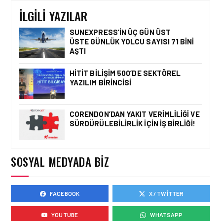
DEĞIL
İLGILI YAZILAR
SUNEXPRESS’IN ÜÇ GÜN ÜST
ÜSTE GÜNLÜK YOLCU SAYISI 71 BINI
AŞTI
TURIZM • 01 TEM 2026
UCUZABILET, HAVA YOLU
HITIT BILIŞIM 500’DE SEKTÖREL
İÇERIK ALTYAPISINDA
AIRVIATECH’I TERCIH ETTI
YAZILIM BIRINCISI
CORENDON’DAN YAKIT VERIMLILIĞI VE
SÜRDÜRÜLEBILIRLIK IÇIN İŞ BIRLIĞI!
TURIZM • 24 TEM 2026
AIRVIATECH VE WINGIE
ENUYGUN GROUP’TAN
SEYAHAT
SOSYAL MEDYADA BIZ
TEKNOLOJILERINDE GÜÇ
BIRLIĞI
FACEBOOK
X / TWITTER
TURIZM • 24 TEM 2026
ENUYGUN.COM’DAN YAZ
YOUTUBE
WHATSAPP