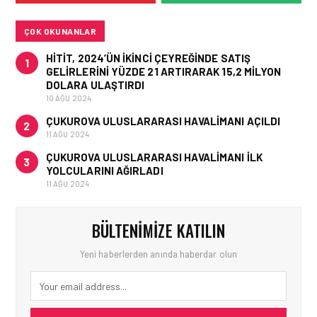
ROTASI: TÜRKIYE’NIN EN
POPÜLER PLAJLARI
ÇOK OKUNANLAR
HITIT, 2024’ÜN IKINCI ÇEYREĞINDE SATIŞ
1
GELIRLERINI YÜZDE 21 ARTIRARAK 15,2 MILYON
TURIZM • 18 TEM 2026
DOLARA ULAŞTIRDI
JAPONYA’YI KENDI
10 AĞU 2024
HIZINIZDA
KEŞFEDIN,TREN VE
ÇUKUROVA ULUSLARARASI HAVALIMANI AÇILDI
2
OTOBÜSLE YENI BIR
11 AĞU 2024
GÜZERGÂH
ÇUKUROVA ULUSLARARASI HAVALIMANI İLK
3
YOLCULARINI AĞIRLADI
11 AĞU 2024
BÜLTENIMIZE KATILIN
Yeni haberlerden anında haberdar olun