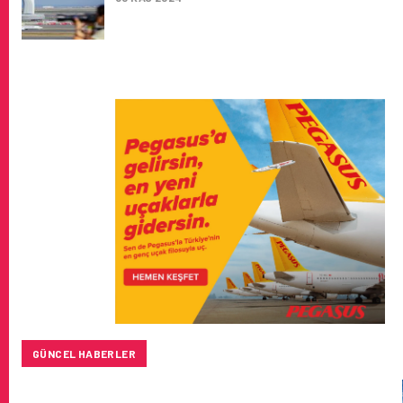
GÜNCEL HABERLER
SUNEXPRESS’IN ÜÇ GÜN ÜST ÜSTE GÜNLÜK YOLCU