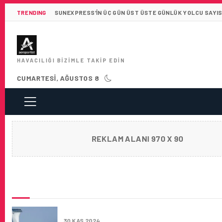
TRENDING
SUNEXPRESS’IN ÜÇ GÜN ÜST ÜSTE GÜNLÜK YOLCU SAYISI 
HAVACILIĞI BIZIMLE TAKIP EDIN
CUMARTESI, AĞUSTOS 8
REKLAM ALANI 970 X 90
SON HABERLER
İSTANBUL HAVALIMANI’NI CANLI İZLE
30 KAS 2024