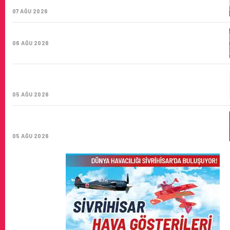
SAYISI 71 BINI AŞTI
07 AĞU 2026
HITIT BILIŞIM 500’DE SEKTÖREL YAZILIM BIRINCISI
06 AĞU 2026
CORENDON’DAN YAKIT VERIMLILIĞI VE
SÜRDÜRÜLEBILIRLIK IÇIN İŞ BIRLIĞI!
05 AĞU 2026
AIR ASTANA’DAN 2026 YILI İLK YARI FINANSAL VE
OPERASYONEL SONUÇLARI!
05 AĞU 2026