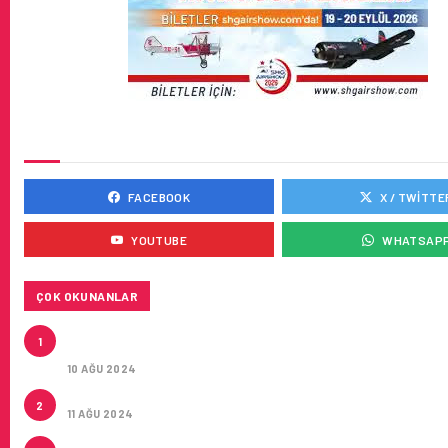
SOSYAL MEDYADA BIZ
FACEBOOK
X / TWITTE
YOUTUBE
WHATSAP
ÇOK OKUNANLAR
HITIT, 2024’ÜN IKINCI ÇEYREĞINDE SATIŞ GELIRLER
1
21 ARTIRARAK 15,2 MILYON DOLARA ULAŞTIRDI
10 AĞU 2024
ÇUKUROVA ULUSLARARASI HAVALIMANI AÇILDI
2
11 AĞU 2024
ÇUKUROVA ULUSLARARASI HAVALIMANI İLK YOLCUL