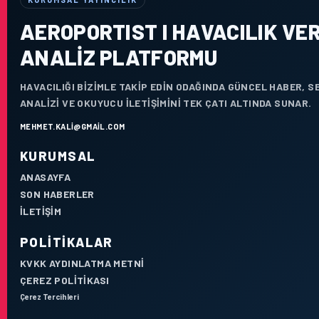
AEROPORTIST I HAVACILIK VER
ANALIZ PLATFORMU
HAVACILIĞI BIZIMLE TAKIP EDIN ODAĞINDA GÜNCEL HABER, 
ANALIZI VE OKUYUCU ILETIŞIMINI TEK ÇATI ALTINDA SUNAR.
MEHMET.KALI@GMAIL.COM
KURUMSAL
ANASAYFA
SON HABERLER
İLETIŞIM
POLITIKALAR
KVKK AYDINLATMA METNI
ÇEREZ POLITIKASI
Çerez Tercihleri