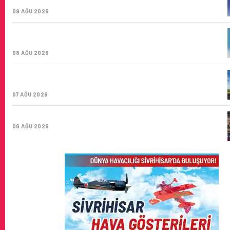
ŞIRKETI YOLDA!
09 AĞU 2026
TÜRK HAVA YOLLARI’NIN STRATEJIK DÖNÜŞÜM
HIKAYESI: YIRMIBIRINCI YÜZYIL GÖKTÜRKLERI
08 AĞU 2026
SUNEXPRESS’IN ÜÇ GÜN ÜST ÜSTE GÜNLÜK YOLCU
SAYISI 71 BINI AŞTI
07 AĞU 2026
HITIT BILIŞIM 500’DE SEKTÖREL YAZILIM BIRINCISI
06 AĞU 2026