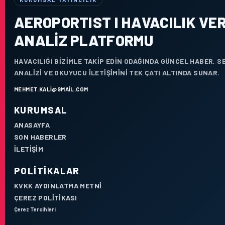
AEROPORTIST I HAVACILIK VER
ANALIZ PLATFORMU
HAVACILIĞI BIZIMLE TAKIP EDIN ODAĞINDA GÜNCEL HABER, 
ANALIZI VE OKUYUCU ILETIŞIMINI TEK ÇATI ALTINDA SUNAR.
MEHMET.KALI@GMAIL.COM
KURUMSAL
ANASAYFA
SON HABERLER
İLETIŞIM
POLITIKALAR
KVKK AYDINLATMA METNI
ÇEREZ POLITIKASI
Çerez Tercihleri