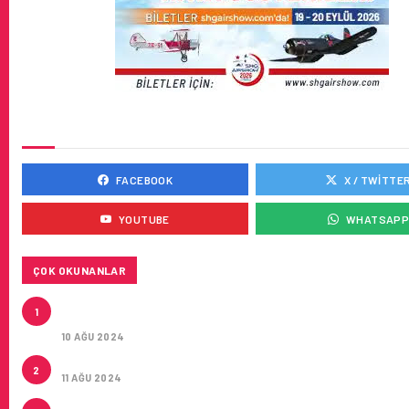
SOSYAL MEDYADA BIZ
FACEBOOK
X / TWITTE
YOUTUBE
WHATSAP
ÇOK OKUNANLAR
HITIT, 2024’ÜN IKINCI ÇEYREĞINDE SATIŞ GELIRLER
1
21 ARTIRARAK 15,2 MILYON DOLARA ULAŞTIRDI
10 AĞU 2024
ÇUKUROVA ULUSLARARASI HAVALIMANI AÇILDI
2
11 AĞU 2024
ÇUKUROVA ULUSLARARASI HAVALIMANI İLK YOLCUL