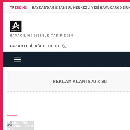
TRENDING
BAYKAR’DAN İSTANBUL MERKEZLI YENI HAVA KARGO ŞIR
HAVACILIĞI BIZIMLE TAKIP EDIN
PAZARTESI, AĞUSTOS 10
REKLAM ALANI 970 X 90
SON HABERLER
SMS – YENI KURALLARLA YER HIZMETLERI
OPERASYONU YAZI:53