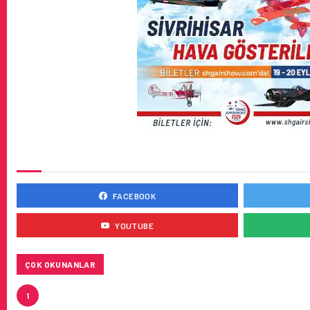
SOSYAL MEDYADA BIZ
FACEBOOK
YOUTUBE
ÇOK OKUNANLAR
HITIT, 2024’ÜN IKINCI ÇEYREĞINDE SATIŞ GELIRLER
1
MILYON DOLARA ULAŞTIRDI