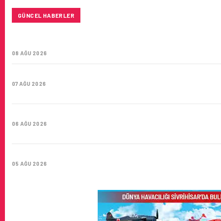
GÜNCEL HABERLER
TÜRK HAVA YOLLARI’NIN STRATEJIK DÖNÜŞÜM HIKAYESI: 
YÜZYIL GÖKTÜRKLERI
08 AĞU 2026
SUNEXPRESS’IN ÜÇ GÜN ÜST ÜSTE GÜNLÜK YOLCU SAYISI 
07 AĞU 2026
HITIT BILIŞIM 500’DE SEKTÖREL YAZILIM BIRINCISI
06 AĞU 2026
CORENDON’DAN YAKIT VERIMLILIĞI VE SÜRDÜRÜLEBILIRLIK 
05 AĞU 2026