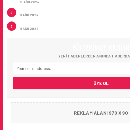
10 AĞU 2024
ÇUKUROVA ULUSLARARASI HAVALIMANI AÇILDI
2
11 AĞU 2024
ÇUKUROVA ULUSLARARASI HAVALIMANI İLK YOLCULA
3
11 AĞU 2024
BÜLTENIMIZE KATILIN
YENI HABERLERDEN ANINDA HABERDA
ÜYE OL
REKLAM ALANI 970 X 90