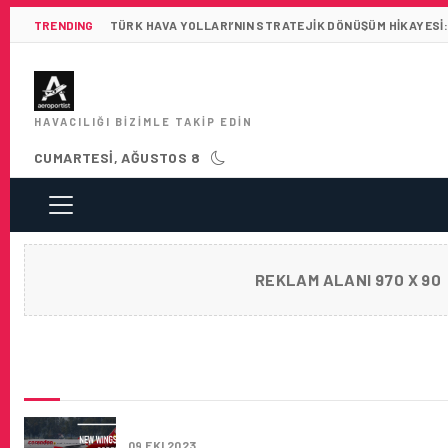
TRENDING
TÜRK HAVA YOLLARI’NIN STRATEJIK DÖNÜŞÜM HIKAYESI:
HAVACILIĞI BIZIMLE TAKIP EDIN
CUMARTESI, AĞUSTOS 8
REKLAM ALANI 970 X 90
SON HABERLER
CORENDON DUTCH AIRLINES YENI UÇAĞINI 
09 EKI 2023