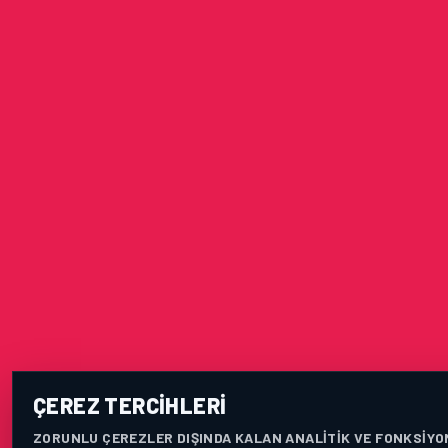
ÇEREZ TERCIHLERI
ZORUNLU ÇEREZLER DIŞINDA KALAN ANALITIK VE FONKSIYO