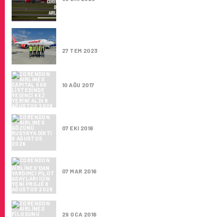
CORENDON AIRLINES FILOSUNU YENI BOEING
YENILEMEYE DEVAM EDIYOR
27 TEM 2023
CORENDON AIRLINES CAPITAL 500 LISTESIN
10 AĞU 2017
CORENDON AIRLINES GÖZÜNÜ RUSYA’YA DIK
07 EKI 2016
CORENDON AIRLINES’DAN YARDIMCI PILOT A
07 MAR 2016
CORENDON AIRLINES FILOSUNU YENILIYOR
29 OCA 2016