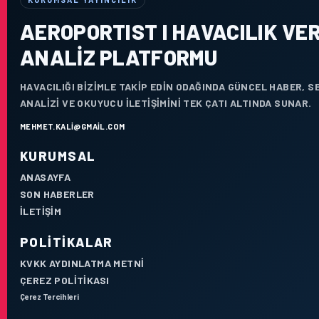
AEROPORTIST I HAVACILIK VER
ANALIZ PLATFORMU
HAVACILIĞI BIZIMLE TAKIP EDIN ODAĞINDA GÜNCEL HABER, 
ANALIZI VE OKUYUCU ILETIŞIMINI TEK ÇATI ALTINDA SUNAR.
MEHMET.KALI@GMAIL.COM
KURUMSAL
ANASAYFA
SON HABERLER
İLETIŞIM
POLITIKALAR
KVKK AYDINLATMA METNI
ÇEREZ POLITIKASI
Çerez Tercihleri