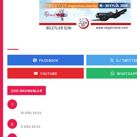
SOSYAL MEDYADA BIZ
FACEBOOK
X / TWITTE
YOUTUBE
WHATSAP
ÇOK OKUNANLAR
HITIT, 2024’ÜN IKINCI ÇEYREĞINDE SATIŞ GELIRLER
1
21 ARTIRARAK 15,2 MILYON DOLARA ULAŞTIRDI
10 AĞU 2024
ÇUKUROVA ULUSLARARASI HAVALIMANI AÇILDI
2
11 AĞU 2024
ÇUKUROVA ULUSLARARASI HAVALIMANI İLK YOLCUL