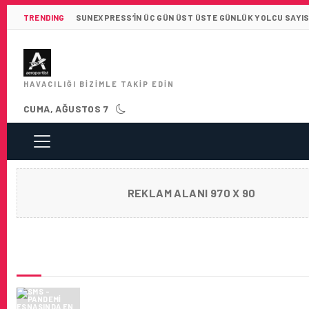
TRENDING
SUNEXPRESS’IN ÜÇ GÜN ÜST ÜSTE GÜNLÜK YOLCU SAYISI 
HAVACILIĞI BIZIMLE TAKIP EDIN
CUMA, AĞUSTOS 7
REKLAM ALANI 970 X 90
SON HABERLER
SMS – PANDEMI ESNASINDA EN ÜST DÜZEY 
MÜKEMMELLIĞINI NASIL KORUYACAĞIZ? YAZ