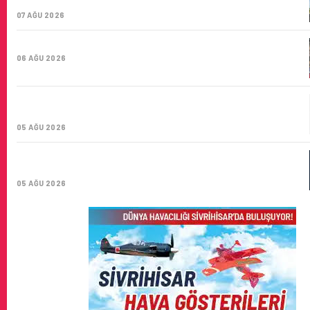
SAYISI 71 BINI AŞTI
07 AĞU 2026
HITIT BILIŞIM 500’DE SEKTÖREL YAZILIM BIRINCISI
06 AĞU 2026
CORENDON’DAN YAKIT VERIMLILIĞI VE
SÜRDÜRÜLEBILIRLIK IÇIN İŞ BIRLIĞI!
05 AĞU 2026
AIR ASTANA’DAN 2026 YILI İLK YARI FINANSAL VE
OPERASYONEL SONUÇLARI!
05 AĞU 2026