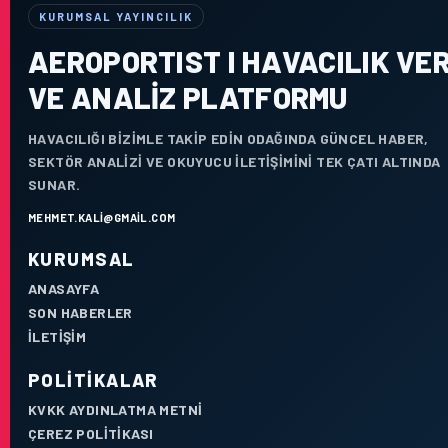
KURUMSAL YAYINCILIK
AEROPORTIST I HAVACILIK VER
VE ANALIZ PLATFORMU
HAVACILIĞI BIZIMLE TAKIP EDIN ODAĞINDA GÜNCEL HABER,
SEKTÖR ANALIZI VE OKUYUCU ILETIŞIMINI TEK ÇATI ALTINDA
SUNAR.
MEHMET.KALI@GMAIL.COM
KURUMSAL
ANASAYFA
SON HABERLER
İLETIŞIM
POLITIKALAR
KVKK AYDINLATMA METNI
ÇEREZ POLITIKASI