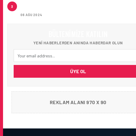
İSTANBUL JET, CAPITAL 500 LISTESINDE 118. SIRA
3
YERINI ALDI
06 AĞU 2024
BÜLTENIMIZE KATILIN
YENI HABERLERDEN ANINDA HABERDAR OLUN
ÜYE OL
REKLAM ALANI 970 X 90