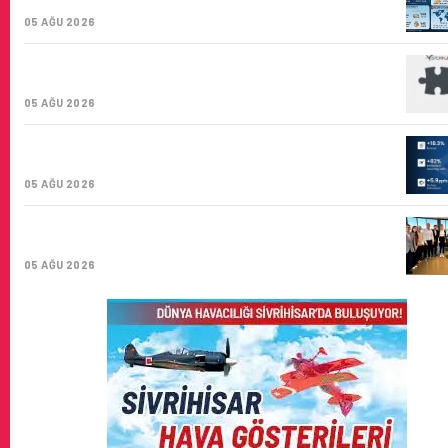
KARGO TAŞIYICISI
05 AĞU 2026
CORENDON’DAN YAKIT VERIMLILIĞI VE
SÜRDÜRÜLEBILIRLIK IÇIN İŞ BIRLIĞI!
05 AĞU 2026
AIR ASTANA’DAN 2026 YILI İLK YARI FINANSAL VE
OPERASYONEL SONUÇLARI!
05 AĞU 2026
İSTANBUL VALI YARDIMCISI BEKIR DINKIRCI’DEN
KONTROL KULESI’NE ZIYARET
05 AĞU 2026