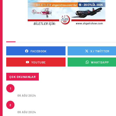
SOSYAL MEDYADA BIZ
FACEBOOK
X / TWITTER
YOUTUBE
WHATSAPP
ÇOK OKUNANLAR
AIR ASTANA’DAN AIRBUS A321NEO LR TIPI YEDI UÇA
1
KIRA SÖZLEŞMESI
06 AĞU 2024
LEASE AGREEMENT FOR SEVEN AIRBUS A321NEO L
2
AIRCRAFT
06 AĞU 2024