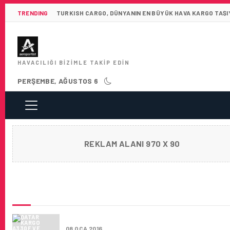
TRENDING
TURKISH CARGO, DÜNYANIN EN BÜYÜK HAVA KARGO TAŞIY
HAVACILIĞI BIZIMLE TAKIP EDIN
PERŞEMBE, AĞUSTOS 6
REKLAM ALANI 970 X 90
SON HABERLER
QATAR KARGO A330F VE B747F’I FILOSUNA
08 OCA 2016