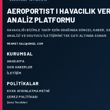
AEROPORTIST I HAVACILIK VER
ANALIZ PLATFORMU
HAVACILIĞI BIZIMLE TAKIP EDIN ODAĞINDA GÜNCEL HABER, 
ANALIZI VE OKUYUCU ILETIŞIMINI TEK ÇATI ALTINDA SUNAR.
MEHMET.KALI@GMAIL.COM
KURUMSAL
ANASAYFA
SON HABERLER
İLETIŞIM
POLITIKALAR
KVKK AYDINLATMA METNI
ÇEREZ POLITIKASI
Çerez Tercihleri