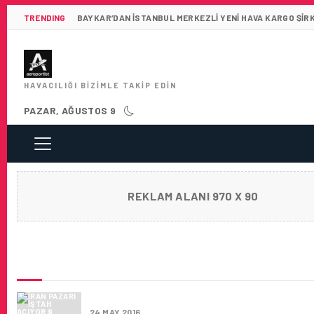
TRENDING
BAYKAR’DAN İSTANBUL MERKEZLI YENI HAVA KARGO ŞIR
HAVACILIĞI BIZIMLE TAKIP EDIN
PAZAR, AĞUSTOS 9
REKLAM ALANI 970 X 90
SON HABERLER
İRAN PAZARI İŞTAH AÇIYOR
24 MAY 2016