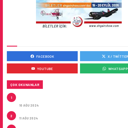
SOSYAL MEDYADA BIZ
FACEBOOK
X / TWITTE
YOUTUBE
WHATSAP
ÇOK OKUNANLAR
HITIT, 2024’ÜN IKINCI ÇEYREĞINDE SATIŞ GELIRLER
1
21 ARTIRARAK 15,2 MILYON DOLARA ULAŞTIRDI
10 AĞU 2024
ÇUKUROVA ULUSLARARASI HAVALIMANI AÇILDI
2
11 AĞU 2024
ÇUKUROVA ULUSLARARASI HAVALIMANI İLK YOLCUL