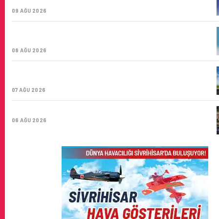
ŞIRKETI YOLDA!
09 AĞU 2026
TÜRK HAVA YOLLARI’NIN STRATEJIK DÖNÜŞÜM
HIKAYESI: YIRMIBIRINCI YÜZYIL GÖKTÜRKLERI
08 AĞU 2026
SUNEXPRESS’IN ÜÇ GÜN ÜST ÜSTE GÜNLÜK YOLCU
SAYISI 71 BINI AŞTI
07 AĞU 2026
HITIT BILIŞIM 500’DE SEKTÖREL YAZILIM BIRINCISI
06 AĞU 2026