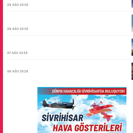
09 AĞU 2026
TÜRK HAVA YOLLARI’NIN STRATEJIK DÖNÜŞÜM
HIKAYESI: YIRMIBIRINCI YÜZYIL GÖKTÜRKLERI
08 AĞU 2026
SUNEXPRESS’IN ÜÇ GÜN ÜST ÜSTE GÜNLÜK YOLCU
SAYISI 71 BINI AŞTI
07 AĞU 2026
HITIT BILIŞIM 500’DE SEKTÖREL YAZILIM BIRINCISI
06 AĞU 2026