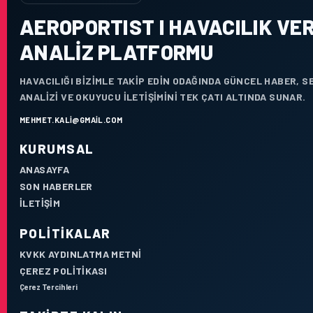
AEROPORTIST I HAVACILIK VER
ANALIZ PLATFORMU
HAVACILIĞI BIZIMLE TAKIP EDIN ODAĞINDA GÜNCEL HABER, 
ANALIZI VE OKUYUCU ILETIŞIMINI TEK ÇATI ALTINDA SUNAR.
MEHMET.KALI@GMAIL.COM
KURUMSAL
ANASAYFA
SON HABERLER
İLETIŞIM
POLITIKALAR
KVKK AYDINLATMA METNI
ÇEREZ POLITIKASI
Çerez Tercihleri