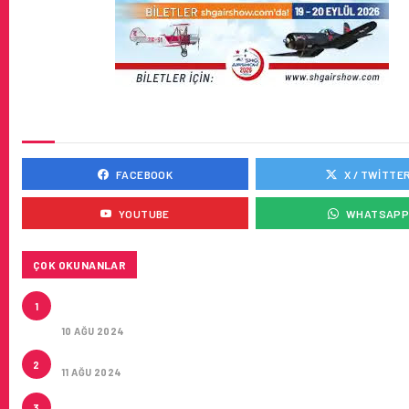
SOSYAL MEDYADA BIZ
FACEBOOK
X / TWITTE
YOUTUBE
WHATSAP
ÇOK OKUNANLAR
HITIT, 2024’ÜN IKINCI ÇEYREĞINDE SATIŞ GELIRLER
1
21 ARTIRARAK 15,2 MILYON DOLARA ULAŞTIRDI
10 AĞU 2024
ÇUKUROVA ULUSLARARASI HAVALIMANI AÇILDI
2
11 AĞU 2024
ÇUKUROVA ULUSLARARASI HAVALIMANI İLK YOLCUL
3