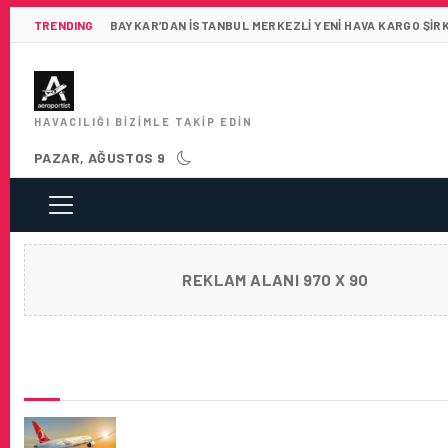
TRENDING
BAYKAR’DAN İSTANBUL MERKEZLI YENI HAVA KARGO ŞIR
HAVACILIĞI BIZIMLE TAKIP EDIN
PAZAR, AĞUSTOS 9
REKLAM ALANI 970 X 90
SON HABERLER
TÜRK HAVA YOLLARI, ÜST ÜSTE YEDINCI KE
‘’TÜRKIYE’NIN EN DEĞERLI MARKASI’’ OLDU