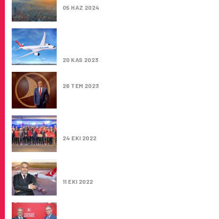
05 HAZ 2024
TÜRK HAVA YOLLARI YÖNETIM KURULU BAŞ
AHMET BOLAT, YENI HEDEFLERI AÇIKLADI: 
THY OLACAK
20 KAS 2023
TÜRK HAVA YOLLARI’NDA ÖNEMLI ATAMALA
26 TEM 2023
TÜRK HAVA YOLLARI VE AMPUTE MILLI TAKI
ŞAMPIYONLUĞU KUTLADI
24 EKI 2022
ÜLKE EKONOMISINE GETIRDIĞIMIZ KATKI 6,6
DOLAR
11 EKI 2022
TÜRK HAVA YOLLARI YÖNETIMI, TURIZM
POTANSIYELINE DIKKAT ÇEKMEK ÜZERE VA