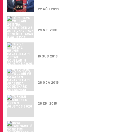
BULUŞTU
22 AĞU 2022
TÜRK HAVA YOLLARI 2016’DA, BOEING’DEN 
777 VE 737 TESLIM ALACAK
29 NIS 2016
THY VE ROYAL BRUNEI HAVAYOLLARI ORTA
UÇUŞLARI
19 ŞUB 2016
TÜRK HAVA YOLLARI VE HAWAIIAN HAVAYOL
ARASINDA CODESHARE ANLAŞMASI İMZALA
28 OCA 2016
TURKISH AIRLINES OPEN
28 EKI 2015
HAVA TAŞIMACILIĞI YÖNETIMI YÜKSEK LISA
PROGRAMI İLK MEZUNLARINI VERDI