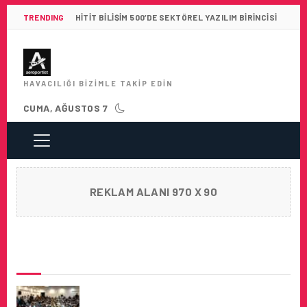
TRENDING
HITIT BILIŞIM 500’DE SEKTÖREL YAZILIM BIRINCISI
HAVACILIĞI BIZIMLE TAKIP EDIN
CUMA, AĞUSTOS 7
REKLAM ALANI 970 X 90
SON HABERLER
ESKIŞEHIR TEKNIK ÜNIVERSITESI ILE
MYTECHNIC ARASINDA İŞ BIRLIĞI