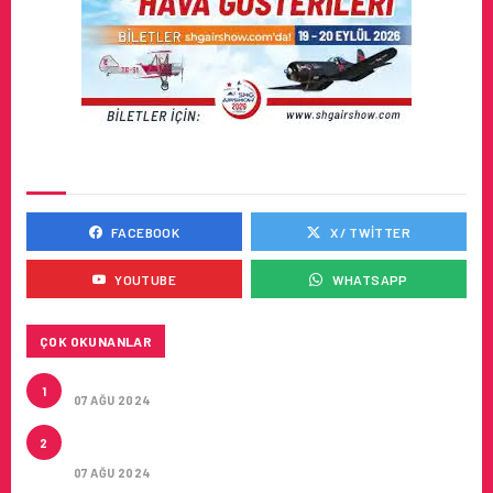
SOSYAL MEDYADA BIZ
FACEBOOK
X / TWITTER
YOUTUBE
WHATSAPP
ÇOK OKUNANLAR
TURKISH CARGO’NUN DUYURUSU
1
07 AĞU 2024
CONDOR ILE DIREKT ANTALYA’DAN ALMANYA’NIN
2
5 ŞEHRINE UÇUŞLAR
07 AĞU 2024