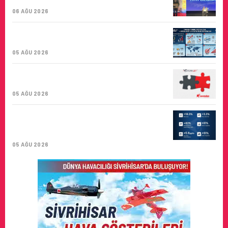
BIRINCISI
06 AĞU 2026
TURKISH CARGO, DÜNYANIN EN BÜYÜK
HAVA KARGO TAŞIYICISI
05 AĞU 2026
CORENDON’DAN YAKIT VERIMLILIĞI VE
SÜRDÜRÜLEBILIRLIK IÇIN İŞ BIRLIĞI!
05 AĞU 2026
AIR ASTANA’DAN 2026 YILI İLK YARI
FINANSAL VE OPERASYONEL
SONUÇLARI!
05 AĞU 2026