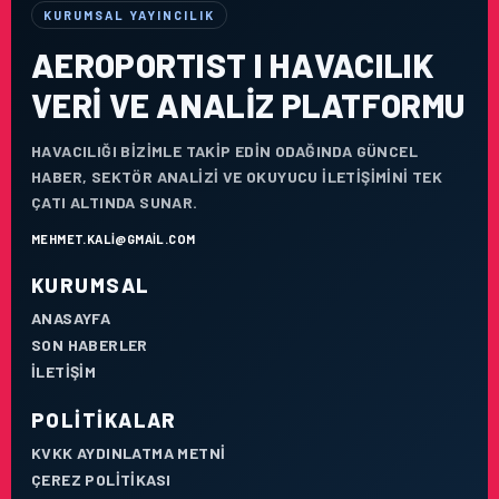
KURUMSAL YAYINCILIK
AEROPORTIST I HAVACILIK
VERI VE ANALIZ PLATFORMU
HAVACILIĞI BIZIMLE TAKIP EDIN ODAĞINDA GÜNCEL
HABER, SEKTÖR ANALIZI VE OKUYUCU ILETIŞIMINI TEK
ÇATI ALTINDA SUNAR.
MEHMET.KALI@GMAIL.COM
KURUMSAL
ANASAYFA
SON HABERLER
İLETIŞIM
POLITIKALAR
KVKK AYDINLATMA METNI
ÇEREZ POLITIKASI