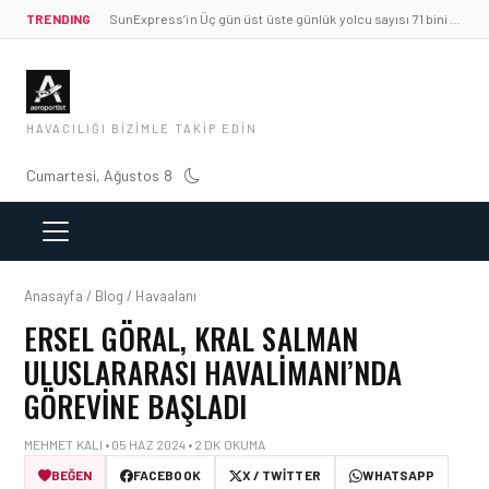
TRENDING
SunExpress’in Üç gün üst üste günlük yolcu sayısı 71 bini aştı
HAVACILIĞI BIZIMLE TAKIP EDIN
Cumartesi, Ağustos 8
Anasayfa / Blog / Havaalanı
ERSEL GÖRAL, KRAL SALMAN
ULUSLARARASI HAVALIMANI’NDA
GÖREVINE BAŞLADI
MEHMET KALI • 05 HAZ 2024 • 2 DK OKUMA
BEĞEN
FACEBOOK
X / TWITTER
WHATSAPP