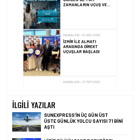
ZAMANLARIN UÇUŞ VE
YOLCU REKORU KIRILDI
HAVAALANI • 01 AĞU 2026
İZMIR ILE ALMATI
ARASINDA DIREKT
UÇUŞLAR BAŞLADI
HAVAALANI • 31 TEM 2026
DALAMAN
HAVALIMANI\’NDAN
TÜRKIYE\’DE BIR İLK
İLGILI YAZILAR
SUNEXPRESS’IN ÜÇ GÜN ÜST
ÜSTE GÜNLÜK YOLCU SAYISI 71 BINI
AŞTI
HAVAALANI • 05 AĞU 2026
İSTANBUL VALI
YARDIMCISI BEKIR