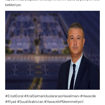
bekleniyor.
#ErselGoral #KralSalmanUluslararasıHavalimanı #Havacılık
#Riyad #SuudiArabistan #HavacılıkMükemmeliyeti