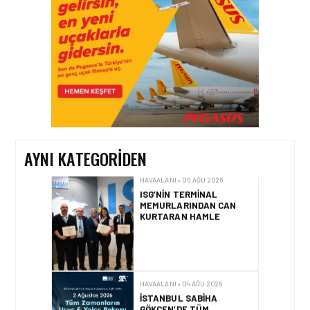
DINKIRCI’DEN KONTROL
KULESI’NE ZIYARET
HAVAALANI • 05 AĞU 2026
TASARIMDAN GERÇEĞE:
ANKARA HAVALIMANI
DEVLET KONUKEVI
AYNI KATEGORIDEN
HAVAALANI • 05 AĞU 2026
ISG’NIN TERMINAL
MEMURLARINDAN CAN
KURTARAN HAMLE
HAVAALANI • 04 AĞU 2026
İSTANBUL SABIHA
GÖKÇEN’DE TÜM