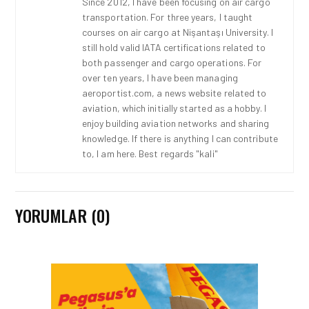
Since 2012, I have been focusing on air cargo
transportation. For three years, I taught
courses on air cargo at Nişantaşı University. I
still hold valid IATA certifications related to
both passenger and cargo operations. For
over ten years, I have been managing
aeroportist.com, a news website related to
aviation, which initially started as a hobby. I
enjoy building aviation networks and sharing
knowledge. If there is anything I can contribute
to, I am here. Best regards "kali"
YORUMLAR (0)
HAVAALANI • 05 AĞU 2026
İSTANBUL VALI
YARDIMCISI BEKIR