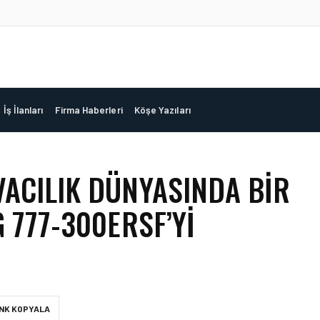
İş İlanları
Firma Haberleri
Köşe Yazıları
ACILIK DÜNYASINDA BIR
 777-300ERSF’YI
INK KOPYALA