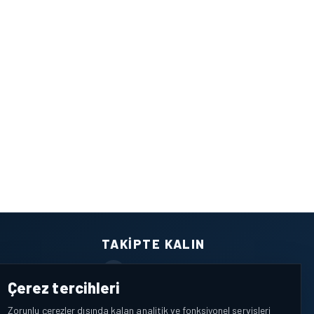
TAKIPTE KALIN
Facebook
Çerez tercihleri
X / Twitter
Zorunlu çerezler dışında kalan analitik ve fonksiyonel servisleri