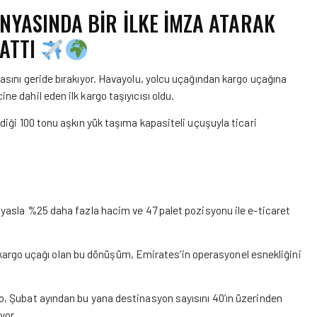
NYASINDA BİR İLKE İMZA ATARAK
KATTI
sını geride bırakıyor. Havayolu, yolcu uçağından kargo uçağına
 dahil eden ilk kargo taşıyıcısı oldu.
iği 100 tonu aşkın yük taşıma kapasiteli uçuşuyla ticari
yasla %25 daha fazla hacim ve 47 palet pozisyonu ile e-ticaret
ni kargo uçağı olan bu dönüşüm, Emirates’in operasyonel esnekliğini
, Şubat ayından bu yana destinasyon sayısını 40’ın üzerinden
yor.