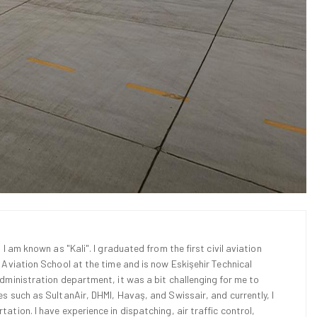
 I am known as "Kali". I graduated from the first civil aviation
l Aviation School at the time and is now Eskişehir Technical
Administration department, it was a bit challenging for me to
es such as SultanAir, DHMI, Havaş, and Swissair, and currently, I
ation. I have experience in dispatching, air traffic control,