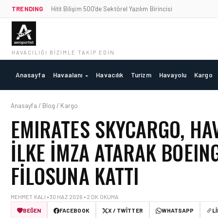
TRENDING
Hitit Bilişim 500’de Sektörel Yazılım Birincisi
HAVACILIĞI BIZIMLE TAKIP EDIN
Anasayfa
Havaalanı
Havacılık
Turizm
Havayolu
Kargo
Anasayfa / Blog / Kargo
EMIRATES SKYCARGO, HAV
İLKE İMZA ATARAK BOEING
FILOSUNA KATTI
MEHMET KALI • 30 HAZ 2026 • 2 DK OKUMA
BEĞEN
FACEBOOK
X / TWITTER
WHATSAPP
L