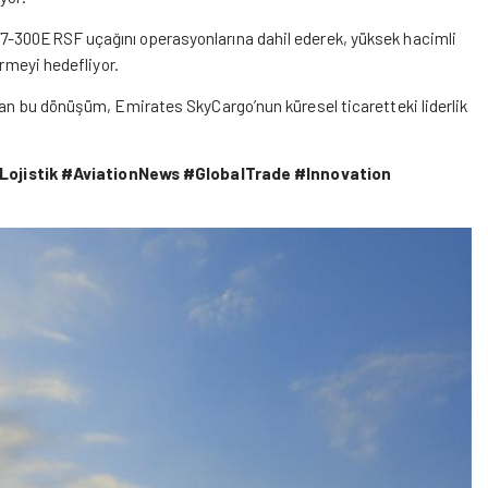
7-300ERSF uçağını operasyonlarına dahil ederek, yüksek hacimli
irmeyi hedefliyor.
yan bu dönüşüm, Emirates SkyCargo’nun küresel ticaretteki liderlik
Lojistik
#AviationNews
#GlobalTrade
#Innovation