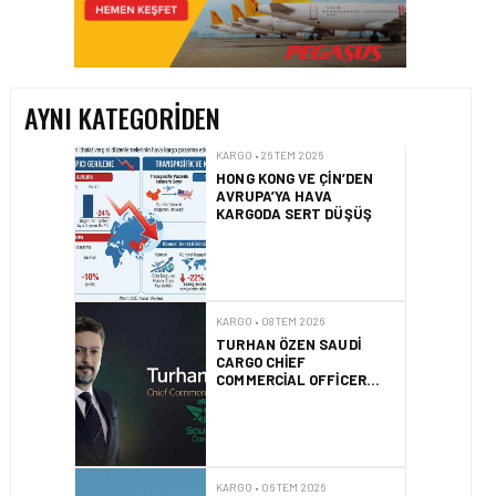
HONG KONG VE ÇIN’DEN
AVRUPA’YA HAVA
KARGODA SERT DÜŞÜŞ
AYNI KATEGORIDEN
KARGO • 08 TEM 2026
TURHAN ÖZEN SAUDI
CARGO CHIEF
COMMERCIAL OFFICER
OLDU
KARGO • 06 TEM 2026
FLYDUBAI’DEN SABIHA
GÖKÇEN’E GÜNLÜK
UÇUŞLAR VE KARGO
HIZMETI BAŞLADI!
KARGO • 05 TEM 2026