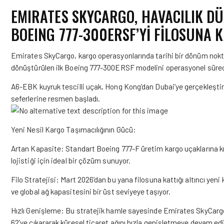
EMIRATES SKYCARGO, HAVACILIK DÜ
BOEING 777-300ERSF’Yİ FİLOSUNA 
Emirates SkyCargo, kargo operasyonlarında tarihi bir dönüm nokta
dönüştürülen ilk Boeing 777-300ERSF modelini operasyonel sürecine
A6-EBK kuyruk tescilli uçak, Hong Kong’dan Dubai’ye gerçekleştird
seferlerine resmen başladı.
Yeni Nesil Kargo Taşımacılığının Gücü:
Artan Kapasite: Standart Boeing 777-F üretim kargo uçaklarına kı
lojistiği için ideal bir çözüm sunuyor.
Filo Stratejisi: Mart 2026’dan bu yana filosuna kattığı altıncı ye
ve global ağ kapasitesini bir üst seviyeye taşıyor.
Hızlı Genişleme: Bu stratejik hamle sayesinde Emirates SkyCargo
62’ye çıkararak küresel ticaret ağını hızla genişletmeye devam edi