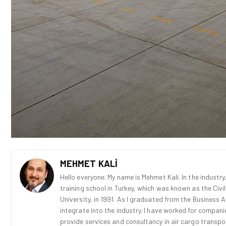
MEHMET KALI
Hello everyone. My name is Mehmet Kali. In the industry,
training school in Turkey, which was known as the Civi
University, in 1991. As I graduated from the Business 
integrate into the industry. I have worked for compani
provide services and consultancy in air cargo transport