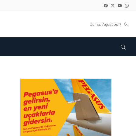
Cuma, Ağustos 7
KARGO • 05 AĞU 2026
KARGO GELIRLERINDEKI
‘LÜK BÜYÜMENIN TEMEL
SEBEPLERI NELERDIR?
KARGO • 26 TEM 2026