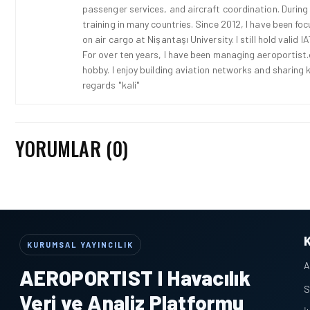
passenger services, and aircraft coordination. During
training in many countries. Since 2012, I have been fo
on air cargo at Nişantaşı University. I still hold vali
For over ten years, I have been managing aeroportist.c
hobby. I enjoy building aviation networks and sharing k
regards "kali"
YORUMLAR (0)
KURUMSAL YAYINCILIK
A
AEROPORTIST I Havacılık
S
Veri ve Analiz Platformu