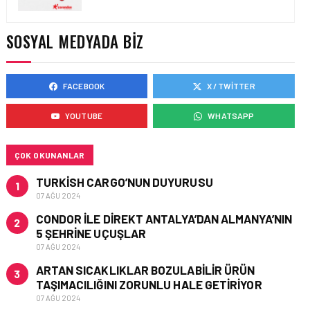
HONG KONG VE ÇIN’DEN
AVRUPA’YA HAVA
KARGODA SERT DÜŞÜŞ
SOSYAL MEDYADA BIZ
FACEBOOK
X / TWITTER
KARGO • 08 TEM 2026
TURHAN ÖZEN SAUDI
YOUTUBE
WHATSAPP
CARGO CHIEF
COMMERCIAL OFFICER
OLDU
ÇOK OKUNANLAR
TURKISH CARGO’NUN DUYURUSU
1
07 AĞU 2024
CONDOR ILE DIREKT ANTALYA’DAN ALMANYA’NIN
2
5 ŞEHRINE UÇUŞLAR
07 AĞU 2024
ARTAN SICAKLIKLAR BOZULABILIR ÜRÜN
3
TAŞIMACILIĞINI ZORUNLU HALE GETIRIYOR
07 AĞU 2024