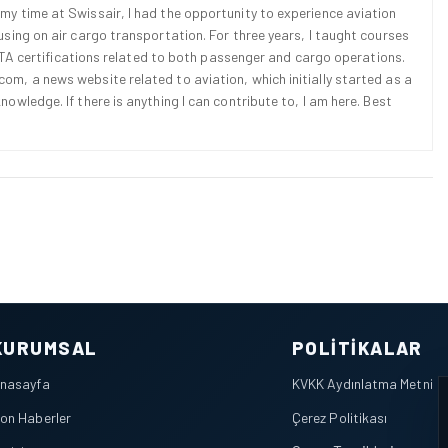
 my time at Swissair, I had the opportunity to experience aviation
cusing on air cargo transportation. For three years, I taught courses
d IATA certifications related to both passenger and cargo operations.
om, a news website related to aviation, which initially started as a
nowledge. If there is anything I can contribute to, I am here. Best
KURUMSAL
POLITIKALAR
nasayfa
KVKK Aydınlatma Metni
on Haberler
Çerez Politikası