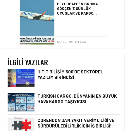
BASIK BURUNLU KÖPEK
SAHIPLERI IÇIN 2026
UÇUŞ REHBERI
KARGO • 05 TEM 2026
BANGLADEŞ HAVA KARGO
PAZARINDA YENI KRITER
İLGILI YAZILAR
HITIT BILIŞIM 500’DE SEKTÖREL
YAZILIM BIRINCISI
KARGO • 05 AĞU 2026
KARGO GELIRLERINDEKI
‘LÜK BÜYÜMENIN TEMEL
TURKISH CARGO, DÜNYANIN EN BÜYÜK
SEBEPLERI NELERDIR?
HAVA KARGO TAŞIYICISI
CORENDON’DAN YAKIT VERIMLILIĞI VE
SÜRDÜRÜLEBILIRLIK IÇIN İŞ BIRLIĞI!
KARGO • 26 TEM 2026