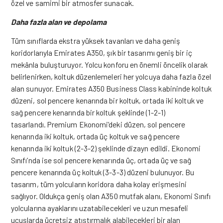
özel ve samimi bir atmosfer sunacak.
Daha fazla alan ve depolama
Tüm sınıflarda ekstra yüksek tavanları ve daha geniş
koridorlarıyla Emirates A350, şık bir tasarımı geniş bir iç
mekânla buluşturuyor.
Yolcu konforu en önemli öncelik olarak
belirlenirken, koltuk düzenlemeleri her yolcuya daha fazla özel
alan sunuyor.
Emirates A350 Business Class kabininde koltuk
düzeni, sol pencere kenarında bir koltuk, ortada iki koltuk ve
sağ pencere kenarında bir koltuk şeklinde (1-2-1)
tasarlandı.
Premium Ekonomi’deki düzen, sol pencere
kenarında iki koltuk, ortada üç koltuk ve sağ pencere
kenarında iki koltuk (2-3-2) şeklinde dizayn edildi.
Ekonomi
Sınıfı’nda ise sol pencere kenarında üç, ortada üç ve sağ
pencere kenarında üç koltuk (3-3-3) düzeni bulunuyor. Bu
tasarım, tüm yolcuların koridora daha kolay erişmesini
sağlıyor. Oldukça geniş olan A350 mutfak alanı, Ekonomi Sınıfı
yolcularına ayaklarını uzatabilecekleri ve uzun mesafeli
uçuşlarda ücretsiz atıştırmalık alabilecekleri bir alan