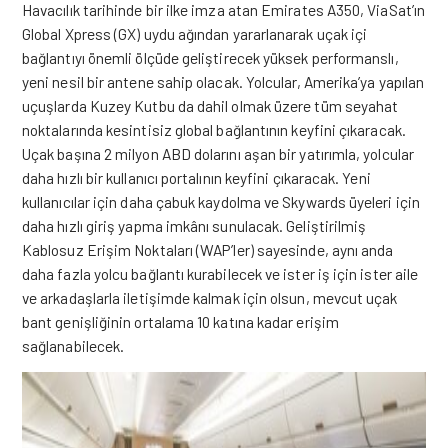
Havacılık tarihinde bir ilke imza atan Emirates A350, ViaSat’ın
Global Xpress (GX) uydu ağından yararlanarak uçak içi
bağlantıyı önemli ölçüde geliştirecek yüksek performanslı,
yeni nesil bir antene sahip olacak.
Yolcular, Amerika’ya yapılan
uçuşlarda Kuzey Kutbu da dahil olmak üzere tüm seyahat
noktalarında kesintisiz global bağlantının keyfini çıkaracak.
Uçak başına 2 milyon ABD dolarını aşan bir yatırımla, yolcular
daha hızlı bir kullanıcı portalının keyfini çıkaracak. Yeni
kullanıcılar için daha çabuk kaydolma ve Skywards üyeleri için
daha hızlı giriş yapma imkânı sunulacak. Geliştirilmiş
Kablosuz Erişim Noktaları (WAP’ler) sayesinde, aynı anda
daha fazla yolcu bağlantı kurabilecek ve ister iş için ister aile
ve arkadaşlarla iletişimde kalmak için olsun, mevcut uçak
bant genişliğinin ortalama 10 katına kadar erişim
sağlanabilecek.