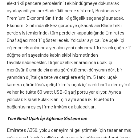
elektrikli pencere perdelerini tek bir düğmeye dokunarak
ayarlayabiliyor.
aerBlade ikili perde sistemi, Business ve
Premium Ekonomi Sınıfı’nda iki gölgelik seçeneği sunacak.
Ekonomi Sınıfı’nda ilk kez görücüye çıkacak aerBlade tekli
perde sistemlerinde, tüm perdeler kapatıldığında Emirates
Ghaf ağacı motifi gösterilecek.
Yolcular ayrıca, ice uçak içi
eğlence ekranlarında yer alan yeni dokunmatik ekranlı çağrı zili
düğmeleri sayesinde kabin ekibi hizmetinden
faydalanabilecekler.
Diğer özellikler arasında uçak içi
menüsünü anında ekranda görüntüleme, dünyanın dört bir
yanından dijital gazete ve dergilere erişim, 5 farklı uçak
kamera görüntüsü, geliştirilmiş uçak içi canlı harita deneyimi
ve her koltukta 60 watt USB-C şarj portu yer alıyor. Ayrıca
yolcular, kişisel kulaklıkları için aynı anda iki Bluetooth
bağlantısını eşleştirme imkânı da bulacaklar.
Yeni Nesil Uçak İçi Eğlence Sistemi ice
Emirates A350, yolcu deneyimini geliştirmek için tasarlanmış
çığır açan birçok özelliğe sahip uçak içi eğlence sistemi ice’ın