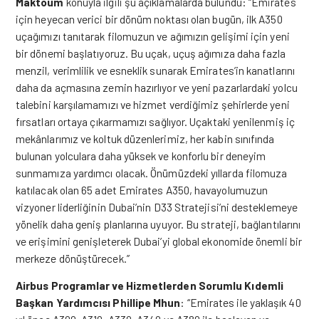
Maktoum
konuyla ilgili şu açıklamalarda bulundu: “Emirates
için heyecan verici bir dönüm noktası olan bugün, ilk A350
uçağımızı tanıtarak filomuzun ve ağımızın gelişimi için yeni
bir dönemi başlatıyoruz. Bu uçak, uçuş ağımıza daha fazla
menzil, verimlilik ve esneklik sunarak Emirates’in kanatlarını
daha da açmasına zemin hazırlıyor ve yeni pazarlardaki yolcu
talebini karşılamamızı ve hizmet verdiğimiz şehirlerde yeni
fırsatları ortaya çıkarmamızı sağlıyor.
Uçaktaki yenilenmiş iç
mekânlarımız ve koltuk düzenlerimiz, her kabin sınıfında
bulunan yolculara daha yüksek ve konforlu bir deneyim
sunmamıza yardımcı olacak.
Önümüzdeki yıllarda filomuza
katılacak olan 65 adet Emirates A350, havayolumuzun
vizyoner liderliğinin Dubai’nin D33 Stratejisi’ni desteklemeye
yönelik daha geniş planlarına uyuyor. Bu strateji, bağlantılarını
ve erişimini genişleterek Dubai’yi global ekonomide önemli bir
merkeze dönüştürecek.”
Airbus Programlar ve Hizmetlerden Sorumlu Kıdemli
Başkan Yardımcısı Phillipe Mhun
: “Emirates ile yaklaşık 40