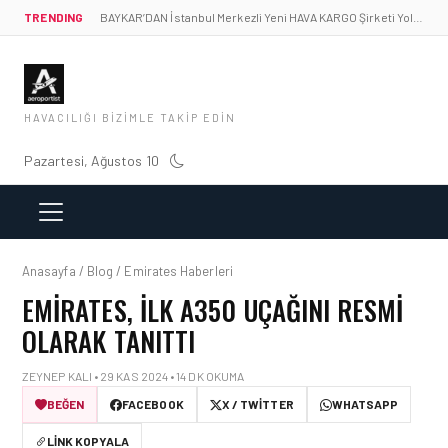
TRENDING
BAYKAR’DAN İstanbul Merkezli Yeni HAVA KARGO Şirketi Yolda!
HAVACILIĞI BIZIMLE TAKIP EDIN
Pazartesi, Ağustos 10
Anasayfa / Blog / Emirates Haberleri
EMIRATES, ILK A350 UÇAĞINI RESMI
OLARAK TANITTI
ZEYNEP KALI • 29 KAS 2024 • 14 DK OKUMA
BEĞEN
FACEBOOK
X / TWITTER
WHATSAPP
LINK KOPYALA