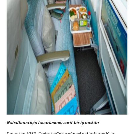
Rahatlama için tasarlanmış zarif bir iç mekân
Emirates A350, Emirates’in en güncel sofistike ve lüks