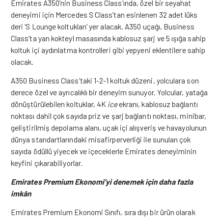
Emirates A350’nin Business Class’ında, özel bir seyahat
deneyimi için Mercedes S Class’tan esinlenen 32 adet lüks
deri ‘S Lounge koltukları’ yer alacak. A350 uçağı, Business
Class’ta yan kokteyl masasında kablosuz şarj ve 5 ışığa sahip
koltuk içi aydınlatma kontrolleri gibi yepyeni eklentilere sahip
olacak.
A350 Business Class’taki 1-2-1 koltuk düzeni, yolculara son
derece özel ve ayrıcalıklı bir deneyim sunuyor. Yolcular, yatağa
dönüştürülebilen koltuklar, 4K
ice
ekranı, kablosuz bağlantı
noktası dahil çok sayıda priz ve şarj bağlantı noktası, minibar,
geliştirilmiş depolama alanı, uçak içi alışveriş ve havayolunun
dünya standartlarındaki misafirperverliği ile sunulan çok
sayıda ödüllü yiyecek ve içeceklerle Emirates deneyiminin
keyfini çıkarabiliyorlar.
Emirates Premium Ekonomi’yi denemek için daha fazla
imkân
Emirates Premium Ekonomi Sınıfı, sıra dışı bir ürün olarak