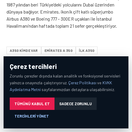
1987 yılından beri Türkiye’deki yolcularını Dubai üzerinden
dünyaya bağlıyor. Emirates, ikonik çift katlı süperjumbo
Airbus A380 ve Boeing 777 – 300ER uçakları ile İstanbul
Havalimanı’ndan haftada toplam 21 sefer gerçekleştiriyor.
A350 KIMDE VAR
EMIRATES A 350
ILK A350
Çerez tercihleri
ZEYNEP KALI
Zorunlu çerezler dışında kalan analitik ve fonksiyonel servisleri
İstanbul Üniversitesi Amerikan Kültürü ve
yalnızca onayınızla çalıştırıyoruz.
Çerez Politikası
ve
KVKK
Edebiyatı mezunu. 15 Yıl Havacılık sektöründe
Aydınlatma Metni
sayfalarımızdan detaylara ulaşabilirsiniz.
çalıştı. Uçakları,yolcuları ve yolculukları çok
sever. Farklı insanlar tanımak,tanımadığı
TÜMÜNÜ KABUL ET
SADECE ZORUNLU
şehirlerin sokaklarında dolaşmak en hoşlandığı
şeydir. Bir kız çocuğu annesidir. Sitemizin Yazı
TERCIHLERI YÖNET
İşleri Müdürüdür
EMIRATES HABERLERI • 31 TEM
2026