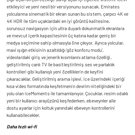
etkileyici ve yeni nesil bir versiyonunu sunacak.
Emirates
yolcularına sinematik bir ekran sunan bu sistem, çarpıcı 4K ve
4K HDR ile tüm uçaklardaki en iyi görüntü kalitesine,
sorunsuz navigasyon için ultra duyarlı dokunmatik ekranlara
ve mevcut içerik kapasitesinin üç katına kadar geniş bir
medya seçimine sahip olmasıyla öne çıkıyor. Ayrıca yolcular,
mavi ışığın etkisinin azaltıldığı ‘göz konforu modu’,
videolardaki giriş ve jenerik kısımlarını atlama özelliği,
geliştirilmiş canlı TV ile basitleştirilmiş ses ve parlaklık
kontrolleri gibi kullanışlı yeni özelliklerin de keyfini
çıkaracaklar.
Geliştirilmiş arama işlevi, ice üzerindeki içeriği
kısa video formatında keşfetmenin devrim niteliğindeki bir
yolu olan iceMoments ile tamamlanıyor. Çocuklar, resim odaklı
yeni bir kullanıcı arayüzünü keşfederken, ebeveynler aile
dostu ayarlar için koltuk yanındaki ebeveyn kontrollerini
kullanabilecekler.
Daha hızlı wi-fi