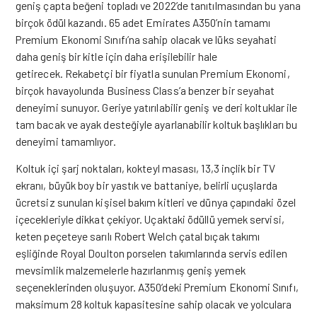
geniş çapta beğeni topladı ve 2022’de tanıtılmasından bu yana
birçok ödül kazandı.
65 adet Emirates A350’nin tamamı
Premium Ekonomi Sınıfı’na sahip olacak ve lüks seyahati
daha geniş bir kitle için daha erişilebilir hale
getirecek.
Rekabetçi bir fiyatla sunulan Premium Ekonomi,
birçok havayolunda Business Class’a benzer bir seyahat
deneyimi sunuyor. Geriye yatırılabilir geniş ve deri koltuklar ile
tam bacak ve ayak desteğiyle ayarlanabilir koltuk başlıkları bu
deneyimi tamamlıyor.
Koltuk içi şarj noktaları, kokteyl masası, 13,3 inçlik bir TV
ekranı, büyük boy bir yastık ve battaniye, belirli uçuşlarda
ücretsiz sunulan kişisel bakım kitleri ve dünya çapındaki özel
içecekleriyle dikkat çekiyor. Uçaktaki ödüllü yemek servisi,
keten peçeteye sarılı Robert Welch çatal bıçak takımı
eşliğinde Royal Doulton porselen takımlarında servis edilen
mevsimlik malzemelerle hazırlanmış geniş yemek
seçeneklerinden oluşuyor. A350’deki Premium Ekonomi Sınıfı,
maksimum 28 koltuk kapasitesine sahip olacak ve yolculara