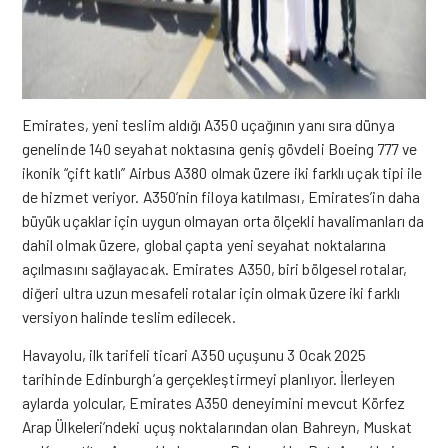
Emirates, yeni teslim aldığı A350 uçağının yanı sıra dünya
genelinde 140 seyahat noktasına geniş gövdeli Boeing 777 ve
ikonik “çift katlı” Airbus A380 olmak üzere iki farklı uçak tipi ile
de hizmet veriyor.
A350’nin filoya katılması, Emirates’in daha
büyük uçaklar için uygun olmayan orta ölçekli havalimanları da
dahil olmak üzere, global çapta yeni seyahat noktalarına
açılmasını sağlayacak.
Emirates A350, biri bölgesel rotalar,
diğeri ultra uzun mesafeli rotalar için olmak üzere iki farklı
versiyon halinde teslim edilecek.
Havayolu, ilk tarifeli ticari A350 uçuşunu 3 Ocak 2025
tarihinde Edinburgh’a gerçekleştirmeyi planlıyor. İlerleyen
aylarda yolcular, Emirates A350 deneyimini mevcut Körfez
Arap Ülkeleri’ndeki uçuş noktalarından olan Bahreyn, Muskat