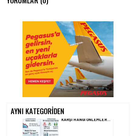
YORUMLAR (0)
HAVACILIK • 06 AĞU 2026
HITIT BILIŞIM 500’DE
SEKTÖREL YAZILIM
BIRINCISI
HAVACILIK • 05 AĞU 2026
YAKIT MALIYETLERINDEKI
YÜZDE 46’LIK ARTIŞA
KARŞI HANGI ÖNLEMLER
ALINIYOR?
AYNI KATEGORIDEN
HAVACILIK • 05 AĞU 2026
ÇELEBI HAVACILIK
MACARISTAN’DAN
BUDAPEŞTE GÖNÜLLÜ