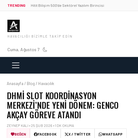
TRENDING
Hitit Bilişim 500’de Sektörel Yazılım Birincisi
HAVACILIĞI BIZIMLE TAKIP EDIN
Cuma, Ağustos 7
Anasayfa / Blog / Havacılık
DHMİ SLOT KOORDINASYON
MERKEZI’NDE YENI DÖNEM: GENCO
AKÇAY GÖREVE ATANDI
ZEYNEP KALI • 25 ŞUB 2026 • 1 DK OKUMA
BEĞEN
FACEBOOK
X / TWITTER
WHATSAPP