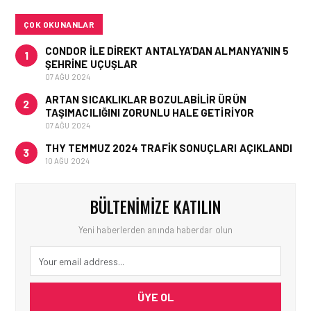
KURTARMA BIRLIĞI’NE
ANLAMLI DESTEK!
ÇOK OKUNANLAR
CONDOR ILE DIREKT ANTALYA’DAN ALMANYA’NIN 5
1
ŞEHRINE UÇUŞLAR
07 AĞU 2024
ARTAN SICAKLIKLAR BOZULABILIR ÜRÜN
2
TAŞIMACILIĞINI ZORUNLU HALE GETIRIYOR
07 AĞU 2024
THY TEMMUZ 2024 TRAFIK SONUÇLARI AÇIKLANDI
3
10 AĞU 2024
BÜLTENIMIZE KATILIN
Yeni haberlerden anında haberdar olun
ÜYE OL