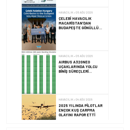
KURTARMA BIRLIĞI’NE
ANLAMLI DESTEK!
HAVACILIK • 05 AĞU 2026
AIRBUS A320NEO
UÇAKLARINDA YOLCU
BINIŞ SÜREÇLERI
SIMÜLASYONLA TEST
EDILDI!
HAVACILIK • 04 AĞU 2026
2025 YILINDA PILOTLAR
ENÇOK KUŞ ÇARPMA
OLAYINI RAPOR ETTI
HAVACILIK • 04 AĞU 2026
IFATCA 2027 YILLIK
KONFERANSI TÜRKIYE’DE
DÜZENLENECEK!