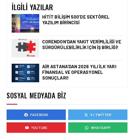
İLGILI YAZILAR
HITIT BILIŞIM 500’DE SEKTÖREL
YAZILIM BIRINCISI
HAVACILIK • 06 AĞU 2026
HITIT BILIŞIM 500’DE
SEKTÖREL YAZILIM
CORENDON’DAN YAKIT VERIMLILIĞI VE
BIRINCISI
SÜRDÜRÜLEBILIRLIK IÇIN İŞ BIRLIĞI!
AIR ASTANA’DAN 2026 YILI İLK YARI
FINANSAL VE OPERASYONEL
HAVACILIK • 05 AĞU 2026
SONUÇLARI!
YAKIT MALIYETLERINDEKI
YÜZDE 46’LIK ARTIŞA
KARŞI HANGI ÖNLEMLER
SOSYAL MEDYADA BIZ
ALINIYOR?
FACEBOOK
X / TWITTER
HAVACILIK • 05 AĞU 2026
ÇELEBI HAVACILIK
YOUTUBE
WHATSAPP
MACARISTAN’DAN
BUDAPEŞTE GÖNÜLLÜ