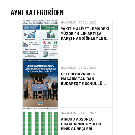
AYNI KATEGORIDEN
HAVACILIK • 05 AĞU 2026
ÇELEBI HAVACILIK
MACARISTAN’DAN
BUDAPEŞTE GÖNÜLLÜ
KURTARMA BIRLIĞI’NE
ANLAMLI DESTEK!
HAVACILIK • 05 AĞU 2026
AIRBUS A320NEO
UÇAKLARINDA YOLCU
BINIŞ SÜREÇLERI
SIMÜLASYONLA TEST
EDILDI!
HAVACILIK • 04 AĞU 2026
2025 YILINDA PILOTLAR
ENÇOK KUŞ ÇARPMA
OLAYINI RAPOR ETTI