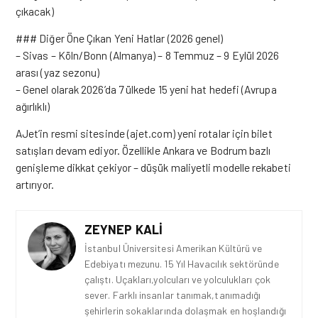
çıkacak)
### Diğer Öne Çıkan Yeni Hatlar (2026 genel)
– Sivas – Köln/Bonn (Almanya) – 8 Temmuz – 9 Eylül 2026
arası (yaz sezonu)
– Genel olarak 2026’da 7 ülkede 15 yeni hat hedefi (Avrupa
ağırlıklı)
AJet’in resmi sitesinde (
ajet.com
) yeni rotalar için bilet
satışları devam ediyor. Özellikle Ankara ve Bodrum
bazlı
genişleme dikkat çekiyor – düşük maliyetli modelle rekabeti
artırıyor.
ZEYNEP KALI
İstanbul Üniversitesi Amerikan Kültürü ve
Edebiyatı mezunu. 15 Yıl Havacılık sektöründe
çalıştı. Uçakları,yolcuları ve yolculukları çok
sever. Farklı insanlar tanımak,tanımadığı
şehirlerin sokaklarında dolaşmak en hoşlandığı