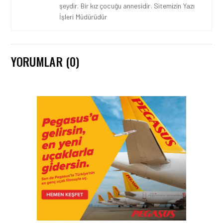
şeydir. Bir kız çocuğu annesidir. Sitemizin Yazı
İşleri Müdürüdür
YORUMLAR (0)
HAVACILIK • 06 AĞU 2026
HITIT BILIŞIM 500’DE
SEKTÖREL YAZILIM
BIRINCISI
HAVACILIK • 05 AĞU 2026
YAKIT MALIYETLERINDEKI
YÜZDE 46’LIK ARTIŞA
KARŞI HANGI ÖNLEMLER
ALINIYOR?