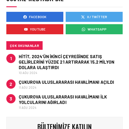
FACEBOOK
X / TWITTER
HAVACILIK • 05 AĞU 2026
ÇELEBI HAVACILIK
YOUTUBE
WHATSAPP
MACARISTAN’DAN
BUDAPEŞTE GÖNÜLLÜ
KURTARMA BIRLIĞI’NE
ANLAMLI DESTEK!
ÇOK OKUNANLAR
HITIT, 2024’ÜN IKINCI ÇEYREĞINDE SATIŞ
1
GELIRLERINI YÜZDE 21 ARTIRARAK 15,2 MILYON
DOLARA ULAŞTIRDI
10 AĞU 2024
ÇUKUROVA ULUSLARARASI HAVALIMANI AÇILDI
2
11 AĞU 2024
ÇUKUROVA ULUSLARARASI HAVALIMANI İLK
3
YOLCULARINI AĞIRLADI
11 AĞU 2024
BÜLTENIMIZE KATILIN