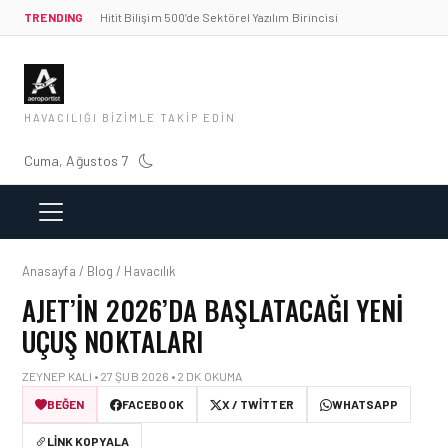
TRENDING
Hitit Bilişim 500’de Sektörel Yazılım Birincisi
HAVACILIĞI BIZIMLE TAKIP EDIN
Cuma, Ağustos 7
Anasayfa / Blog / Havacılık
AJET’IN 2026’DA BAŞLATACAĞI YENI
UÇUŞ NOKTALARI
ZEYNEP KALI • 27 ŞUB 2026 • 2 DK OKUMA
BEĞEN
FACEBOOK
X / TWITTER
WHATSAPP
LINK KOPYALA