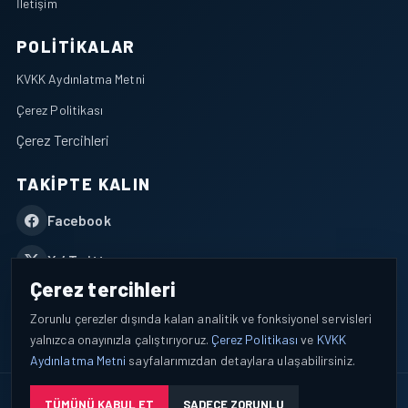
İletişim
POLITIKALAR
KVKK Aydınlatma Metni
Çerez Politikası
Çerez Tercihleri
TAKIPTE KALIN
Facebook
X / Twitter
Çerez tercihleri
YouTube
Zorunlu çerezler dışında kalan analitik ve fonksiyonel servisleri
yalnızca onayınızla çalıştırıyoruz.
Çerez Politikası
ve
KVKK
WhatsApp
Aydınlatma Metni
sayfalarımızdan detaylara ulaşabilirsiniz.
© 2026 AEROPORTIST I Havacılık Veri ve Analiz Platformu. Tüm
TÜMÜNÜ KABUL ET
SADECE ZORUNLU